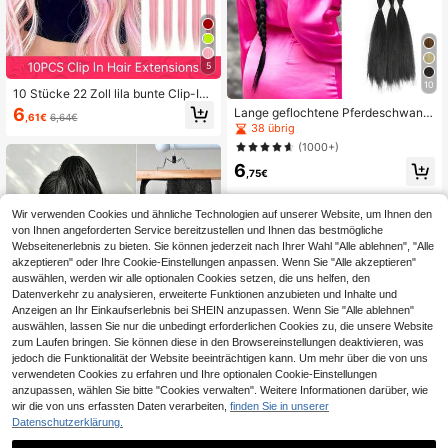
5
10
10 Stücke 22 Zoll lila bunte Clip-In
Haarverlängerungen, geeignet für F
6
Lange geflochtene Pferdeschwanz
,61€
6,64€
rauen und Mädchen, gerade synthe
Haarverlängerungen mit Haargumm
38 übrig
tische Faser Highlight Haarstücke,
i, weiche synthetische gerade Haar
(1000+)
Y2K Stil Haaraccessoires, perfekt f
verlängerungen zum Umwickeln, g
ür den täglichen Gebrauch, Prinzes
6
eeignet für den täglichen Gebrauch
,75€
sinnenparty, Festival, Halloween Ko
von Frauen, 26 Zoll/30 Zoll/34 Zoll,
stüm und Cosplay
1 Stück, braun/dunkelbraun, geeign
et für Weihnachten, Neujahr, Karnev
Wir verwenden Cookies und ähnliche Technologien auf unserer Website, um Ihnen den
al, Musikfestivals und andere Anläs
von Ihnen angeforderten Service bereitzustellen und Ihnen das bestmögliche
se
Webseitenerlebnis zu bieten. Sie können jederzeit nach Ihrer Wahl "Alle ablehnen", "Alle
akzeptieren" oder Ihre Cookie-Einstellungen anpassen. Wenn Sie "Alle akzeptieren"
auswählen, werden wir alle optionalen Cookies setzen, die uns helfen, den
Datenverkehr zu analysieren, erweiterte Funktionen anzubieten und Inhalte und
Anzeigen an Ihr Einkaufserlebnis bei SHEIN anzupassen. Wenn Sie "Alle ablehnen"
auswählen, lassen Sie nur die unbedingt erforderlichen Cookies zu, die unsere Website
zum Laufen bringen. Sie können diese in den Browsereinstellungen deaktivieren, was
jedoch die Funktionalität der Website beeinträchtigen kann. Um mehr über die von uns
verwendeten Cookies zu erfahren und Ihre optionalen Cookie-Einstellungen
anzupassen, wählen Sie bitte "Cookies verwalten". Weitere Informationen darüber, wie
17
wir die von uns erfassten Daten verarbeiten,
finden Sie in unserer
0,04€ sparen
Datenschutzerklärung.
22 Zoll schwarze lange Wasser-Wel