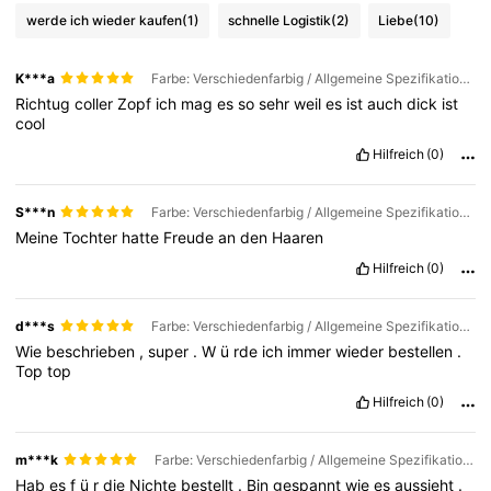
werde ich wieder kaufen
(1)
schnelle Logistik
(2)
Liebe
(10)
K***a
Farbe: Verschiedenfarbig / Allgemeine Spezifikation: A35 Dunkelviolett / Perückenlänge: 26 inch
Richtug
coller
Zopf
ich
mag
es
so
sehr
weil
es
ist
auch
dick
ist
cool
Hilfreich
(0)
S***n
Farbe: Verschiedenfarbig / Allgemeine Spezifikation: A36 hellviolett / Perückenlänge: 26 inch
Meine
Tochter
hatte
Freude
an
den
Haaren
Hilfreich
(0)
d***s
Farbe: Verschiedenfarbig / Allgemeine Spezifikation: A35 Dunkelviolett / Perückenlänge: 26 inch
Wie
beschrieben
,
super
.
W
ü
rde
ich
immer
wieder
bestellen
.
Top
top
Hilfreich
(0)
m***k
Farbe: Verschiedenfarbig / Allgemeine Spezifikation: A35 Dunkelviolett / Perückenlänge: 26 inch
Hab
es
f
ü
r
die
Nichte
bestellt
.
Bin
gespannt
wie
es
aussieht
.