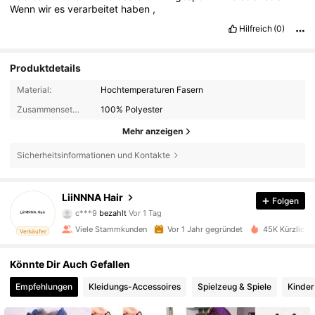
Wenn
wir
es
verarbeitet
haben
,
Hilfreich
(0)
Produktdetails
Material:
Hochtemperaturen Fasern
Zusammensetzung:
100% Polyester
Mehr anzeigen
Sicherheitsinformationen und Kontakte
1.4K Follower
4,83
LiiNNNA Hair
Folgen
c***9
bezahlt
Vor 1 Tag
h***5
ist
Vor 1 Tag
gefolgt
Viele Stammkunden
Vor 1 Jahr gegründet
45K Kürzlich v
Verkäufer
1.4K Follower
4,83
Könnte Dir Auch Gefallen
1.4K Follower
4,83
Empfehlungen
Kleidungs-Accessoires
Spielzeug & Spiele
Kinder