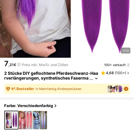
1/13
7
,21€
Preis inkl. MwSt. und Zöllen
100+ verkauft
2 Stücke DIY geflochtene Pferdeschwanz-Haa
4,68
(
100+
)
rverlängerungen, synthetisches Faserma
terial, umwickelte geflochtene Haarverlän
gerungen mit Haargummis, Kinder-Haargum
#
1
Bestseller
in Mehrfarbig Kinderperücken
mis Haarringe
Farbe: Verschiedenfarbig