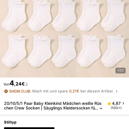
1/22
4
,24€
Von
Mach mit und spare
0,21€
bei diesem Artikel.
20/10/5/1 Paar Baby Kleinkind Mädchen weiße Rüs
4,87
chen Crew Socken | Säuglings Kleidersocken fü
(100+)
r Prinzessinnen Outfits | Neugeborenen Grunda
usstattung | Babyparty Dekoration
Stiltyp