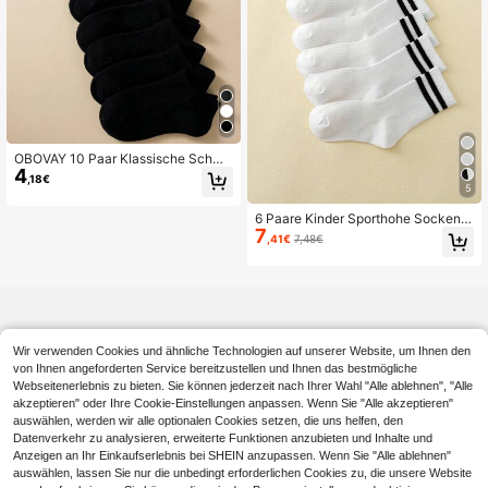
OBOVAY 10 Paar Klassische Schwa
4
rze Socken für Kinder, Bequeme at
,18€
mungsaktive Lässig Sport Socken,
5
geeignet für Schuloutfits, Frühling/S
6 Paare Kinder Sporthohe Socken
ommer
7
Mit Schwarz/weißen Streifen, Frühli
,41€
7,48€
ng Und Sommer
Wir verwenden Cookies und ähnliche Technologien auf unserer Website, um Ihnen den
von Ihnen angeforderten Service bereitzustellen und Ihnen das bestmögliche
Webseitenerlebnis zu bieten. Sie können jederzeit nach Ihrer Wahl "Alle ablehnen", "Alle
akzeptieren" oder Ihre Cookie-Einstellungen anpassen. Wenn Sie "Alle akzeptieren"
auswählen, werden wir alle optionalen Cookies setzen, die uns helfen, den
Datenverkehr zu analysieren, erweiterte Funktionen anzubieten und Inhalte und
Anzeigen an Ihr Einkaufserlebnis bei SHEIN anzupassen. Wenn Sie "Alle ablehnen"
auswählen, lassen Sie nur die unbedingt erforderlichen Cookies zu, die unsere Website