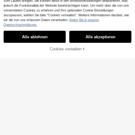
zum Laufen bringen. Sie können diese in den Browsereinstellungen deaktivieren, was
jedoch die Funktionalität der Website beeinträchtigen kann. Um mehr über die von uns
verwendeten Cookies zu erfahren und Ihre optionalen Cookie-Einstellungen
anzupassen, wählen Sie bitte "Cookies verwalten". Weitere Informationen darüber, wie
wir die von uns erfassten Daten verarbeiten,
finden Sie in unserer
Datenschutzerklärung.
Alle ablehnen
Alle akzeptieren
ZUM WARENKORB
Cookies verwalten
JETZT EINKAUFEN
HINZUFÜGEN