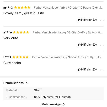
m***3
Farbe: Verschiedenfarbig / Größe: 10 Paare (0–6 Monate) / Stiltyp: Hochwertiges Modell
Lovely
item
,
great
quality
Hilfreich
(0)
a***o
Farbe: Verschiedenfarbig / Größe: 0-6M / Stiltyp: Hochwertiges Modell
Very
cute
Hilfreich
(0)
t***7
Farbe: Verschiedenfarbig / Größe: 2-3Y / Stiltyp: Hochwertiges Modell
Cute
socks
Hilfreich
(0)
Produktdetails
Material:
Stoff
Zusammensetzung:
95% Polyester, 5% Elasthan
Mehr anzeigen