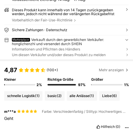
Dieses Produkt kann innerhalb von 14 Tagen zurückgegeben
werden, jedoch nicht während der verlängerten Rückgabefrist
Vorbehaltlich der Fair-Use-Richtlinie
Sichere Zahlungen · Datenschutz
Verkauft durch den gewerblichen Verkäufer:
Marketplace
honglizhenzhi und versendet durch SHEIN
Informationen und Pflichten des Händlers
Um diesen Verkäufer und/oder dieses Produkt zu melden
4,87
(100+)
Mehr anzeigen
Kleiner
Richtige Größe
Größer
2%
97%
1%
schnelle Logistik
(1)
basic
(2)
alle Anlässe
(1)
Liebe
(6)
m***a
Farbe: Verschiedenfarbig / Stiltyp: Hochwertiges Modell / Größe: 0-6M
Geht
Hilfreich
(0)