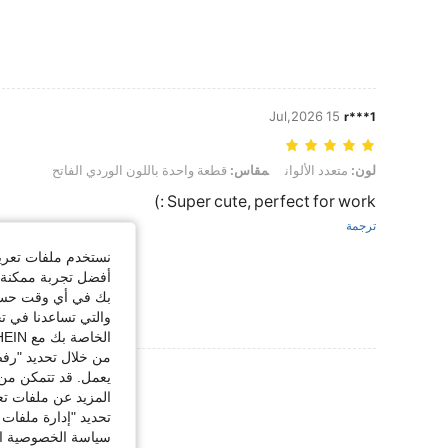
15 Jul,2026
r***1
لون: متعدد الألوان, مقاس: قطعة واحدة باللون الوردي الفاتح
لون:
متعدد الألوان
مقاس:
قطعة واحدة باللون الوردي الفاتح
Super cute, perfect for work :)
ترجمة
نستخدم ملفات تعريف 
أفضل تجربة ممكنة ع
بك في أي وقت حسب ا
والتي تساعدنا في ت
الخاصة بك مع SHEIN.
من خلال تحديد "رفض
عرض المزيد من ا
يعمل. قد تتمكن من 
المزيد عن ملفات تع
تحديد "إدارة ملفات 
سياسة الخصوصية الخ