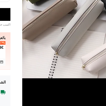
اكسب ح
بائعي
ال
4€
الشح