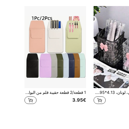
حامل قلم مكتبي، لونان، 4.13*2.95*2.95 بوصة، علبة تخزين وحامل أقلام أكريليكية شفافة لتنظيم المكتب والسكن الجامعي، من الضروريات اليومية
1 قطعة/2 قطعة حقيبة قلم من البولي يوريثان، حامل قلم جيب للطاقم الطبي، غلاف قلم ممرضة مانع للتسرب، حقيبة أقلام مكتبية بلون موحد بتصميم بسيط
3.95€