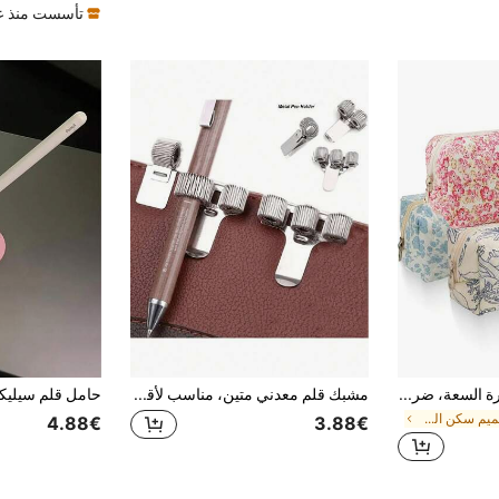
تأسست منذ عا
1 قطعة علبة أقلام كبيرة السعة، ضروريات السكن، هدية عيد ميلاد وعطلات للنساء، منظم قرطاسية للمعلمين، منظم لوازم المكتب، حامل أقلام لا يبهت، ملحقات منظم المكتب، لوازم الفصل المدرسي، قرطاسية مكتبية جميلة
مشبك قلم معدني متين، مناسب لأقلام الحبر الجاف وأقلام الحبر السائل وأقلام التحديد، منظم مكتبي انسيابي، قابل للتعديل، قبضة محكمة، مناسب لمعظم أنواع الأقلام
في تصميم سكن الطلاب تخزين المكتب المنزلي
4.88€
3.88€