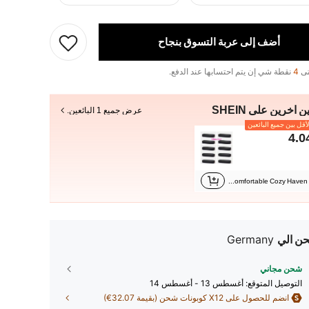
أضف إلى عربة التسوق بنجاح
تى
4
نقطة شي إن يتم احتسابها عند الدفع.
ن آخرين على SHEIN
عرض جميع 1 البائعين.
أقل بين جميع البائعين
4.0
A Comfortable Cozy Haven
ن الي
Germany
شحن مجاني
التوصيل المتوقع:
أغسطس 13 - أغسطس 14
انضم للحصول على X12 كوبونات شحن (بقيمة 32.07€)