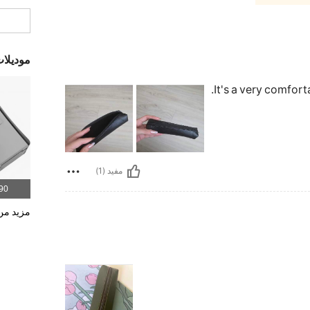
موديلا
It's a very comfort
مفيد (1)
190 الم
مزيد من 