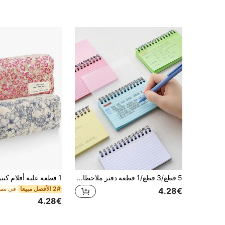
5 قطع/3 قطع/1 قطعة دفتر ملاحظات حلزوني بسيط مبطن بصفحات ملونة، تجليد قابل للتمزيق، لون عشوائي، لوازم مكتبية دفتر يوميات قرطاسية دفتر ملاحظات العودة إلى المدرسة
2# الأفضل مبيعا
4.28€
4.28€