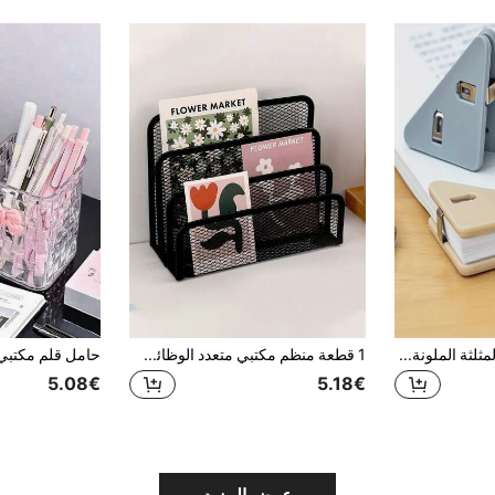
7 قطع من المجلدات المثلثة الملونة، تصميم حافة وزاوية بألوان الحلوى، فني وطازج وأنيق. تصميم محمول متعدد الوظائف غير قابل للانزلاق، مثالي للمكتب والدراسة والمستندات واحتياجات التخزين، العودة إلى المدرسة، ألوان وأنماط عشوائية
1 قطعة منظم مكتبي متعدد الوظائف من الشبكة المعدنية مع رف كتب وحامل ملفات وفتحة للرسائل/البطاقات - رف تخزين قائم بذاته موفر للمساحة، مناسب للمكتب المنزلي، تصميم تخزين عمودي مدمج، مثالي لديكور المنزل والمكتب
5.08€
5.18€