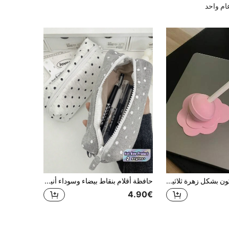
م واحد
حامل قلم سيليكون بشكل زهرة ثلاثية الأبعاد - طراز قلم حامل حلوى منصهرة مناسب لقلم أبل والأجهزة اللوحية - منظم مكتبي للمكتب والمدرسة والمنزل - هدية مصممة فريدة للفنانين والطلاب
حافظة أقلام بنقاط بيضاء وسوداء أنيقة، حقيبة أقلام ذات سعة كبيرة للطلاب، عودة إلى المدرسة
4.90€