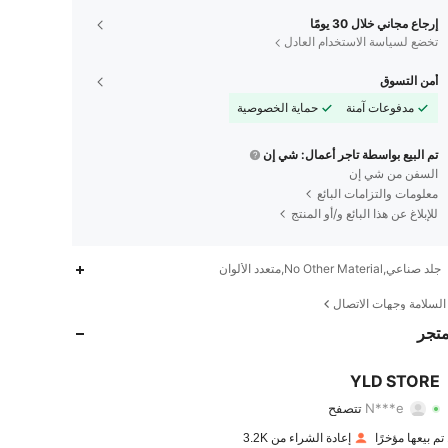
إرجاع مجاني خلال 30 يومًا
تخضع لسياسة الاستخدام العادل
أمن التسوق
مدفوعات آمنة
حماية الخصوصية
تم البيع بواسطة تاجر أعمال: شي إن
السفن من شي إن
معلومات والتزامات البائع
للإبلاغ عن هذا البائع و/أو المنتج
جلد صناعي,No Other Material,متعدد الألوان
782
74
4.65
لسلامة وجهات الاتصال
متجر
782
74
4.65
YLD STORE
N***e
تتصفح
782
74
4.65
تقييم
قطع
متابعون
إعادة الشراء من 3.2K