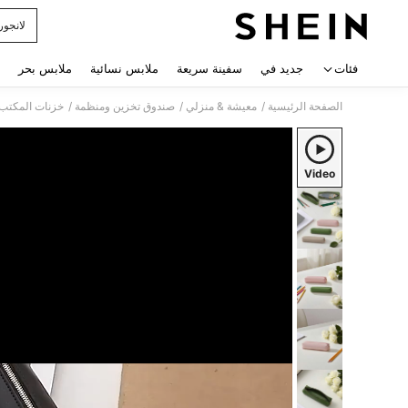
لانجور
 navigate search
فئات
جديد في
سفينة سريعة
ملابس نسائية
ملابس بحر
/
/
/
الصفحة الرئيسية
معيشة & منزلي
صندوق تخزين ومنظمة
خزنات المكتب 
Video