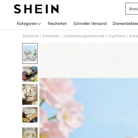
Brau
Use up 
Kategorien
Neuheiten
Schneller Versand
Damenbeklei
Startseite
Elektronik
Unterhaltungselektronik
Kopfhörer
Kabe
/
/
/
/