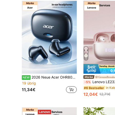
5
0,
2026 Neue Acer OHR807 In-Ear-Ohrhörer, 24H Standby, Panorama-Surround-Sound, Bluetooth 5.4, komfortable Sport-Ohrspitzen, Touch-Steuerung, eingebautes Mikrofon, Type-C Schnellladung, Ladecase inklusive
Groundbreake
NEW
Lenovo LE232 ANC Geräuschunterdrückende Bluetooth-Kopfhörer, Halb-In-Ohr-Design mit Batteriestandanzeige, großer Dynamiktreiber, Surround-Sound, Hochau
-5%
19 übrig
#6 Bestseller
11,34€
12,04€
12,71€