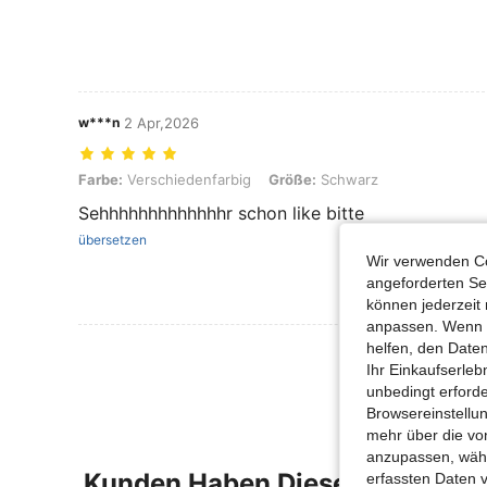
w***n
2 Apr,2026
Farbe: Verschiedenfarbig, Größe: Schwarz
Farbe:
Verschiedenfarbig
Größe:
Schwarz
Sehhhhhhhhhhhhhr schon like bitte
übersetzen
Wir verwenden Co
angeforderten Ser
können jederzeit 
anpassen. Wenn Si
helfen, den Date
Mehr Bewertung
Ihr Einkaufserle
unbedingt erford
Browsereinstellun
mehr über die vo
anzupassen, wähle
Kunden Haben Diese Artikel A
erfassten Daten 