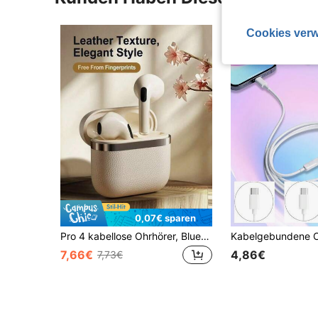
Cookies verw
0,07€ sparen
Pro 4 kabellose Ohrhörer, Bluetooth 5.3 kompatibel, wasserdichte Ohrhörer mit Mikrofon, geeignet für Bluetooth Ohrhörer
7,66€
4,86€
7,73€