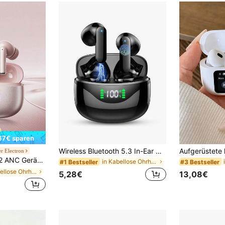
67€ sparen
Wireless Bluetooth 5.3 In-Ear Headphones with 4 HD Mics, 42 Hours, 2024, ENC Noise Cancelling Earbuds, Deep Bass, IP7 Waterproof, LED Display, White
r Electron
flösender Audio, geringe Latenz, lange Akkulaufzeit, bequeme Silikon-Bluetooth-Ohrhörer kompatibel mit Smartphones und Computern
in Kabellose Ohrhörer
#1 Bestseller
#3 Bestseller
in Kabellose Ohrhörer
5,28€
13,08€