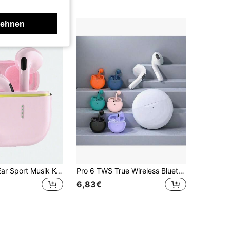
lehnen
Kabellose In-Ear Sport Musik Kopfhörer, Mini Musik Ohrhörer TWS HIFI Bass Stereo Hochauflösend Anruf Stereo Kopfhörer kompatibel mit Android System Smartphones, Gaming Kopfhörer, Smart Kopfhörer
Pro 6 TWS True Wireless Bluetooth Kopfhörer, Kabellose Bluetooth Ohrhörer, Geräuschunterdrückende Kopfhörer mit Mikrofon, Pro6 Kabellose Kopfhörer für Smartphones, True Wireless Ohrhörer, Minimalistische Paar In-Ear Musik Kopfhörer, Sport Mini Ohrhörer, TWS True Wireless Kopfhörer, HIFI Dolby Bass 9D Stereo Hochauflösende Anruf Kopfhörer, Gaming Kopfhörer, Intelligente Kopfhörer
6,83€