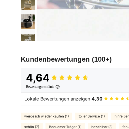
Kundenbewertungen
(100+)
4,64
Bewertungsrichtlinie
Lokale Bewertungen anzeigen
4,30
werde ich wieder kaufen (1)
toller Service (1)
hinreiße
schön (7)
Bequemer Träger (1)
bezahlbar (8)
feh