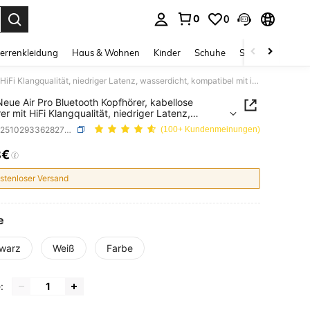
0
0
ess Enter to select.
errenkleidung
Haus & Wohnen
Kinder
Schuhe
Schmuck & Acces
2025 Neue Air Pro Bluetooth Kopfhörer, kabellose Ohrhörer mit HiFi Klangqualität, niedriger Latenz, wasserdicht, kompatibel mit iPhone & Android
eue Air Pro Bluetooth Kopfhörer, kabellose
er mit HiFi Klangqualität, niedriger Latenz,
dicht, kompatibel mit iPhone & Android
SKU: se251029336282704565
(100+ Kundenmeinungen)
8€
ICE AND AVAILABILITY
stenloser Versand
e
warz
Weiß
Farbe
: