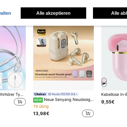
alten
Alle akzeptieren
Alle ab
Kabelgebundene Ohrhörer Typ C elektronische Ohrhörer, 3,5-mm-Klinke runder Stecker, USB-C-Ohrhörer, Ohrhörer Audio-Kopfhörer elektronische Anrufe & Musik Bass Stereo kompatibel mit iPhone In-Ear-Kopfhörer Headset für iPad/PC
World-FIEND DA
Neue Senyang Neudesign True Wireless In-Ear und Halb-In-Ohr TWS Paare Mode Dual Bluetooth Headset Mini Paare Ohrhörer Musik Ohrstöpsel Gaming TWS HIFI Bass Stereo ENC HD Anrufe Kopfhörer für Android für iPhone Handy Sport Ohrhörer Smart Kopfhörer als Valentinstag Geschenk
NEW
9,55€
19 übrig
13,98€