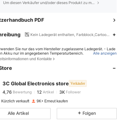
Um diesen Verkäufer und/oder dieses Produkt zu melden
tzerhandbuch PDF
hreibung
Kein Ladegerät enthalten,
Farbblock,Cartoons ,UN 3480,Kein
rwenden Sie nur das vom Hersteller zugelassene Ladegerät. - Lade
4,76
12
3K
en Akku nur im angegebenen Temperaturbereich.
Alle anzeigen
eitsinformationen und Kontakte
r Einsatz eines falschen Batterietyps kann zu Brand oder Explosion
 - Das Entsorgen der Batterie im Feuer oder in einem heißen Ofen so
Store
 Zerdrücken oder Zerschneiden der Batterie können eine Explosion
4,76
12
3K
chen. - Das Lagern der Batterie bei extremer Hitze oder niedrigem L
k kann zu einer Explosion oder zum Austreten von brennbaren Flüssi
 oder Gasen führen.
3C Global Electronics store
Verkäufer
4,76
12
3K
Bewertung
Artikel
Follower
r***5
bezahlt
Vor 1 Tag
Kürzlich verkauft
9K+ Erneut kaufen
4,76
12
3K
Alle Artikel
Folgen
4,76
12
3K