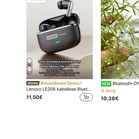
10
Bluetooth-Ohrhörer, kraftvoller Bass Stereo, 24-Stunden-Akkulaufzeit, leich
Groundbreaker Electron
NEW
Lenovo LE208 kabellose Bluetooth-Ohrhörer, sofortige Kopplung, niedrige Latenz, Hi-Fi hohe Audioqualität, ENC intelligente Geräuschunterdrückung, lange Akkulaufzeit, Sport Laufen, Business, Smartphone, Urlaubsgeschenk
9 übrig
11,50€
10,38€