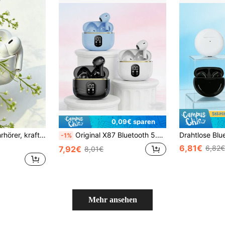
0,09€ sparen
tes In-Ear-Design, Freisprechfunktion, kompatibel mit allen Smartphones
Original X87 Bluetooth 5.3 TWS kabellose Kopfhörer mit LED-Anzeige, Stereo-Headset, Touchsteuerung, Ohrhörer mit Geräuschunterdrückung
-1%
6,81€
6,82€
7,92€
8,01€
Mehr ansehen