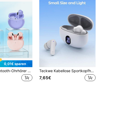
0,01€ sparen
Drahtlose Bluetooth-Ohrhörer Mini Stereo Sport-Kopfhörer mit Mikrofon kompatibel mit allen Smartphones
Teckwe Kabellose Sportkopfhörer, lange Akkulaufzeit, Geräuschunterdrückung, Ladekoffer mit digitaler Anzeige, wasserdicht und schweißresistent, Type-C Schnellladung, offenes Ohr
7,65€