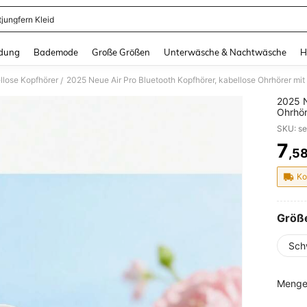
tjungfern Kleid
and down arrow keys to navigate search Zuletzt gesucht and Suche und Finde. Pr
dung
Bademode
Große Größen
Unterwäsche & Nachtwäsche
H
llose Kopfhörer
/
2025 N
Ohrhör
wasser
7
,5
PR
Ko
Größ
Sch
Menge