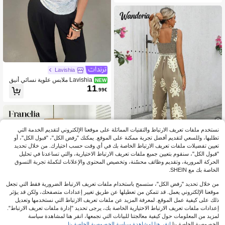
Lavishia
Lavishia ملابس علوية نسائي أنيق
NEW
11
من الجاكار غير متماثل، ملابس علوية كاج
.99€
وال بسيط أنيق للتنقل والعطلات والشاط
ئ، ملابس علوية جاكار شبكية بياقة صغير
ة قائمة وأكمام قصيرة بقصة ضيقة، ملاب
س علوية نسائي للربيع والصيف، ملابس ن
سائية صيفية، الربيع والصيف والخريف وال
شتاء
نستخدم ملفات تعريف الارتباط والتقنيات المماثلة على موقعنا الإلكتروني لتقديم الخدمة التي
تطلبها، وللسعي لتقديم أفضل تجربة ممكنة على الموقع. يمكنك "رفض الكل"، "قبول الكل"، أو
5
تعيين تفضيلات ملفات تعريف الارتباط الخاصة بك في أي وقت حسب اختيارك. من خلال تحديد
"قبول الكل"، سنقوم بتعيين جميع ملفات تعريف الارتباط الاختيارية، والتي تساعدنا في تحليل
#جمبسوت كاجوال
الحركة المرورية، وتقديم وظائف محسّنة، وتخصيص المحتوى والإعلانات لتكملة تجربة التسوق
Wandoria جمبسوت قصيرة عريضة السا
الخاصة بك مع SHEIN.
9
ق مطبوعة بلا أكمام للنساء للعطلات الر
20.49€
%52-
.80€
سمية
من خلال تحديد "رفض الكل"، ستسمح باستخدام ملفات تعريف الارتباط الضرورية فقط التي تجعل
موقعنا الإلكتروني يعمل. قد تتمكن من تعطيلها عن طريق تغيير إعدادات متصفحك، ولكن قد يؤثر
ذلك على كيفية عمل الموقع. لمعرفة المزيد عن ملفات تعريف الارتباط التي نستخدمها وتعديل
إعدادات ملفات تعريف الارتباط الاختيارية الخاصة بك، يرجى تحديد "إدارة ملفات تعريف الارتباط".
لمزيد من المعلومات حول كيفية معالجتنا للبيانات التي نجمعها، انقر هنا لمشاهدة سياسة
الخصوصية الخاصة بنا.
انقر هنا لمشاهدة سياسة الخصوصية الخاصة بنا.