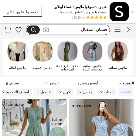
فستان يخفي الكرش
شيـن - تسوقوا ملابس النساء أونلاين
×
فستان اكمام طويله
احصلوا عليها الآن
استمتعوا بعروض التطبيق الحصرية!
(10,830)
فستان استقبال
motf
dazy
فستان يخفي الكرش
ملابس نسائية
حفلات الزفاف &
ملابس نسائية
ملابس الأمومة
ملابس العالم
مقاسات كبيرة
المناسبات
وم
التوصية
أوسع منتشرة
السعر
تصنيف
الفئات
مقاس
تكوين
تفاصيل
أصناف التصميم