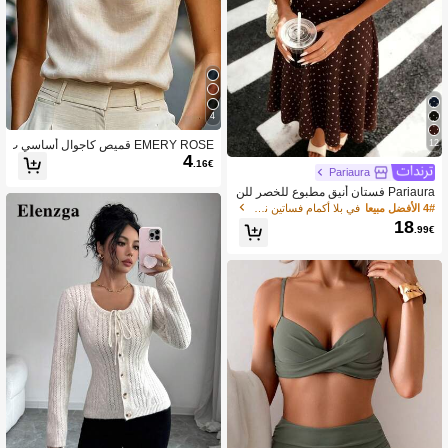
4
12
EMERY ROSE قميص كاجوال أساسي ب
4
لون واحد للنساء
.16€
Pariaura
Pariaura فستان أنيق مطبوع للخصر للن
ساء
4# الأفضل مبيعا
في بلا أكمام فساتين نسائية متوسطة الطول
18
.99€