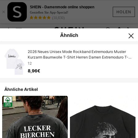
SHEIN - Damenmode online shoppen
×
HOLEN
Genießen Sie App-Special!
(10,830)
Ähnlich
2026 Neues Unisex Mode Rockband Extremoduro Muster
Kurzarm Baumwolle T-Shirt Herren Damen Extremoduro T-
Shirt Extremoduro Y2k
12
8,96€
Ähnliche Artikel