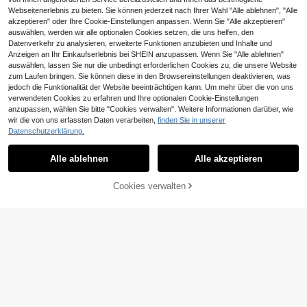
Webseitenerlebnis zu bieten. Sie können jederzeit nach Ihrer Wahl "Alle ablehnen", "Alle
akzeptieren" oder Ihre Cookie-Einstellungen anpassen. Wenn Sie "Alle akzeptieren"
4
auswählen, werden wir alle optionalen Cookies setzen, die uns helfen, den
16
Manfinity Joysei
Datenverkehr zu analysieren, erweiterte Funktionen anzubieten und Inhalte und
Anzeigen an Ihr Einkaufserlebnis bei SHEIN anzupassen. Wenn Sie "Alle ablehnen"
Manfinity Joysei Herren Lässig Blu
Vatertagsgeschenk Herren Lässig
menmuster T-Shirt, Sommer, Urlaub
Vielseitig Täglicher Arbeitsweg Min
auswählen, lassen Sie nur die unbedingt erforderlichen Cookies zu, die unsere Website
#3 Bestseller
in Tier Herren T-Shirts
14
,35€
14,49€
imalistischer Muster Kurzarm T-Shi
zum Laufen bringen. Sie können diese in den Browsereinstellungen deaktivieren, was
12
rt, Frühling/Sommer, Vintage
,92€
jedoch die Funktionalität der Website beeinträchtigen kann. Um mehr über die von uns
verwendeten Cookies zu erfahren und Ihre optionalen Cookie-Einstellungen
anzupassen, wählen Sie bitte "Cookies verwalten". Weitere Informationen darüber, wie
5
wir die von uns erfassten Daten verarbeiten,
finden Sie in unserer
6
SWAVVY
Datenschutzerklärung.
Ähnliche vorrätige Artikel anzeigen
Alle ansehen
SWAVVY Herren einfarbiges Tankto
Manfinity Homme Herren Lässig ein
p
farbiges strukturiertes Kurzarm T-S
15
#2 Bestseller
in Viskose Herren T-Shirts
Alle ablehnen
Alle akzeptieren
Sorry, dieses Produkt ist ausverkauft.
,49€
hirt, Sommer Herren Strick Oberteil
18
e Strick Jersey Herren Lässig Obert
,54€
eile Herren Mode Oberteile
Cookies verwalten
AUSVERKAUFT
Vintage Lustiges Ibuprofen-Katzen
-Grafik-T-Shirt Humor-Mode-T-Sh
4
,88€
4,91€
irt Lässiges T-Shirt WoClothing Har
ajuku
Herren Grafik T-Shirt "Made in Ger
many" - Schweres 100% Baumwoll
14
,99€
-25%
19,99€