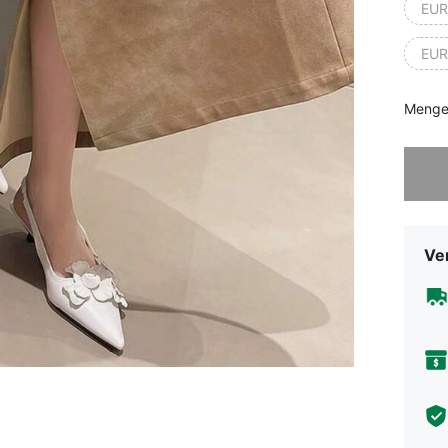
EUR
EUR
Menge
Sorry, d
Ve