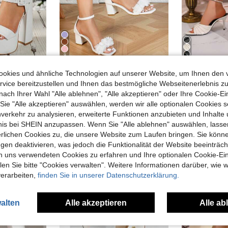
9
Damen High Heel Sandaletten mit offenem Zehenbereich und Blockabsatz, französisches Design mit Blumendekoration, elegant und modisch, vielseitig einsetzbar, für Frühling und Sommer
mus
okies und ähnliche Technologien auf unserer Website, um Ihnen den 
Farbblock Knöchelriemen Sandalen für Frauen, super hohe Absätze & zulaufende Plattformen, weiße Blockabsätze mit Schnallenriemen Detail
31 übrig
(1000+)
vice bereitzustellen und Ihnen das bestmögliche Webseitenerlebnis zu
nach Ihrer Wahl "Alle ablehnen", "Alle akzeptieren" oder Ihre Cookie-Ei
25,52€
20,92€
25,68€
e "Alle akzeptieren" auswählen, werden wir alle optionalen Cookies s
nverkehr zu analysieren, erweiterte Funktionen anzubieten und Inhalte
bnis bei SHEIN anzupassen. Wenn Sie "Alle ablehnen" auswählen, lassen
erlichen Cookies zu, die unsere Website zum Laufen bringen. Sie könne
gen deaktivieren, was jedoch die Funktionalität der Website beeinträc
n uns verwendeten Cookies zu erfahren und Ihre optionalen Cookie-Ei
n Sie bitte "Cookies verwalten". Weitere Informationen darüber, wie w
verarbeiten,
finden Sie in unserer Datenschutzerklärung.
alten
Alle akzeptieren
Alle ab