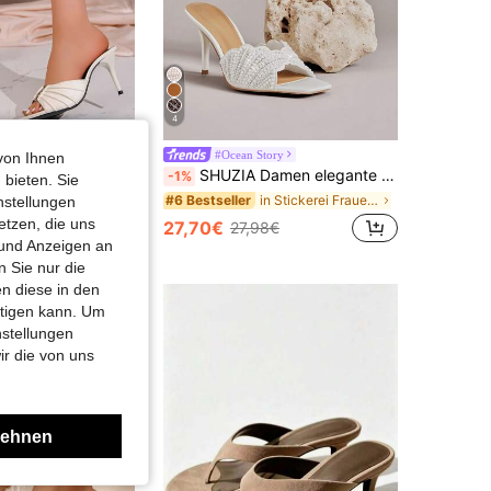
4
1 Paar neue dünne High-Heel-Pantoletten für Damen im Sommer, minimalistisch elegant mit spitzer Zehenpartie, offener Zehenpartie und Metallschnalle
#Ocean Story
von Ihnen
SHUZIA Damen elegante Perlenstickerei Satin Slip-On Absatz Sandalen
-1%
 bieten. Sie
in Stickerei Frauen Sandalen
#6 Bestseller
nstellungen
etzen, die uns
27,70€
27,98€
 und Anzeigen an
 Sie nur die
n diese in den
htigen kann. Um
nstellungen
ir die von uns
lehnen