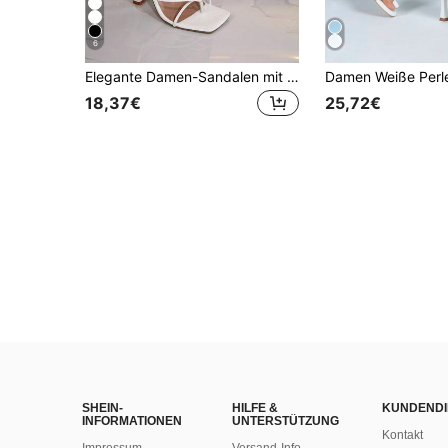
6
Elegante Damen-Sandalen mit Wickelriemen und Alligator-Prägung, geeignet für Gala, Firmenfeier, Hochzeitsgast, Schwarz/Weiß, Synthetikmaterial, bequeme Riemen, Blockabsatz für langes Tragen, Satin-Maxikleid, Quiet Luxury
18,37€
25,72€
SHEIN-
HILFE &
KUNDENDI
INFORMATIONEN
UNTERSTÜTZUNG
Kontakt