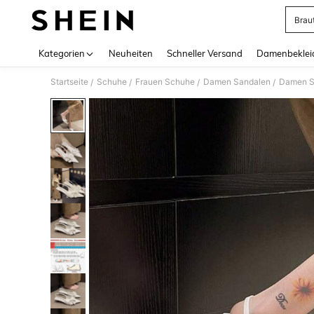
Brau
Use up 
Kategorien
Neuheiten
Schneller Versand
Damenbeklei
Startseite
Schuhe
Frauen Schuhe
Damen Sandalen
Damen S
/
/
/
/