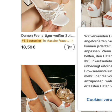
Damen Feenartiger weißer Spitze Mesh Quadratische Zehenkappe Klobige Absatz Slide Sandalen mit Schleife, Offene Zehenkappe, geeignet für den täglichen Gebrauch, den Arbeitsweg und Dates
#Cooler Rhyth
Wir verwenden Co
in Masche Frauen Sandalen
#5 Bestseller
angeforderten Ser
36,38€
können jederzeit 
18,59€
anpassen. Wenn Si
helfen, den Date
Ihr Einkaufserle
unbedingt erford
Browsereinstellun
mehr über die vo
anzupassen, wähle
erfassten Daten 
Cookies verw