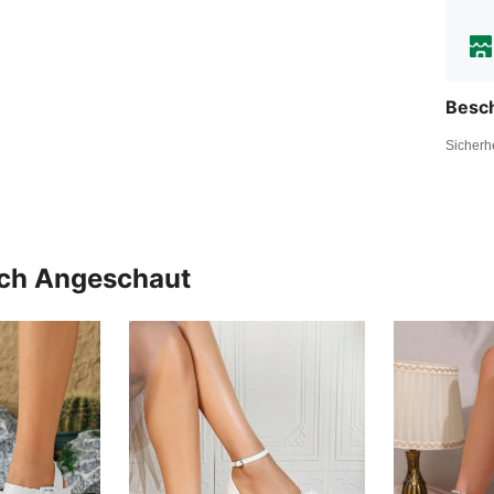
Besc
Sicherh
uch Angeschaut