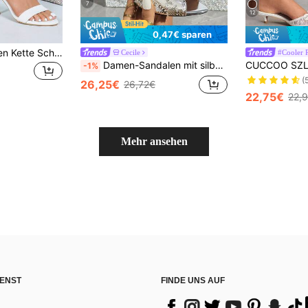
7
12
0,47€ sparen
Damen Weiße Perlen Kette Schleife Dekor Quadratische Zehenkappe Knöchelriemen Stiletto High Heel Sandalen, süß & elegant für Hochzeit, Party, Frühling/Sommer Abendkleid
Cecile
#Cooler 
Damen-Sandalen mit silbernen fächerförmigen Pailletten und Perlen, offener Zehenpartie, Fersenriemen und Stiletto-Absatz, modisch, sexy, elegant, hochwertig, für Bankett, Party, Nachtclub, Tanz, Ball, glamourös, luxuriös, Hochzeitssaison, Brautschuhe, Brautjungfernschuhe, Pendler-Mule-Schuhe aus PU-Leder, elegante Damensandalen für Frühling und Sommer
-1%
(
26,25€
26,72€
22,75€
22,
Mehr ansehen
ENST
FINDE UNS AUF