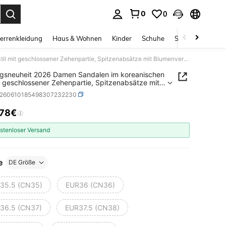
0
0
ess Enter to select.
errenkleidung
Haus & Wohnen
Kinder
Schuhe
Schmuck & Acces
Frühlingsneuheit 2026 Damen Sandalen im koreanischen Stil mit geschlossener Zehenpartie, Spitzenabsätze mit Blumenverzierung, elegante hochabsätzige Pumps
ngsneuheit 2026 Damen Sandalen im koreanischen
it geschlossener Zehenpartie, Spitzenabsätze mit
verzierung, elegante hochabsätzige Pumps
x260610185498307232230
,78€
ICE AND AVAILABILITY
stenloser Versand
e
DE Größe
35.5 (CN35)
EUR36 (CN36)
36.5 (CN37)
EUR37.5 (CN38)