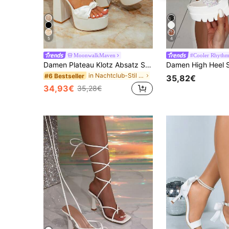
5
4
MoonwalkMaven
#Cooler Rhyth
Damen Plateau Klotz Absatz Sandalen, vielseitig, sexy, geeignet für Clubs, Sommer, Striptease Absätze
in Nachtclub-Stil Frauen Sandalen
#6 Bestseller
35,82€
34,93€
35,28€