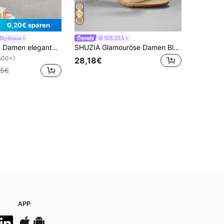
0,20€ sparen
Rhythmus
SHUZIA
CUCCOO SZL Damen elegante Schleife Spitze Kitten Heel Sandalen, romantische Mesh Patchwork High Heels geeignet für Teegesellschaft, Date, Urlaub
SHUZIA Glamouröse Damen Blumen Dekor Knöchelriemen Stiletto Absatz Sandalen
500+)
28,18€
95€
APP