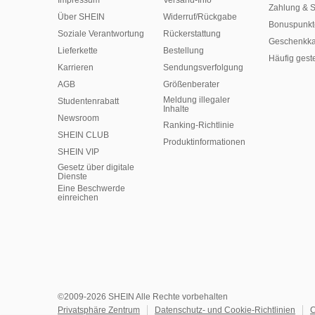
Impressum
Versand-Info
Zahlung & S
Über SHEIN
Widerruf/Rückgabe
Bonuspunkt
Soziale Verantwortung
Rückerstattung
Geschenkka
Lieferkette
Bestellung
Häufig gest
Karrieren
Sendungsverfolgung
AGB
Größenberater
Meldung illegaler
Studentenrabatt
Inhalte
Newsroom
Ranking-Richtlinie
SHEIN CLUB
​Produktinformationen
SHEIN VIP
Gesetz über digitale
Dienste
Eine Beschwerde
einreichen
©2009-2026 SHEIN Alle Rechte vorbehalten
Privatsphäre Zentrum
Datenschutz- und Cookie-Richtlinien
C