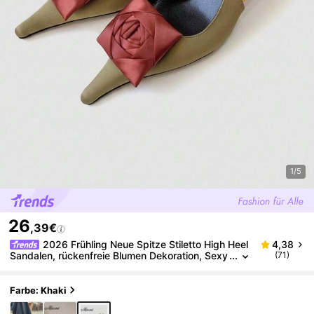
1/5
26
,39€
2026 Frühling Neue Spitze Stiletto High Heel
4,38
Sandalen, rückenfreie Blumen Dekoration, Sexy
(71)
& Elegant, [Hinweis: Die 3D-Blume ist handgefe
rtigt, die Form kann zufällig variieren], Muttertags G
eschenk
Farbe: Khaki