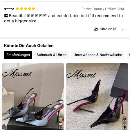
s***o
Farbe: Braun / Größe: CN41
Beautiful
🌸🌸🌸🌸🌸
and
comfortable
but
i
’
ll
recommend
to
get
a
bigger
size
.
Hilfreich
(3)
Könnte Dir Auch Gefallen
Empfehlungen
Schmuck & Uhren
Unterwäsche & Nachtwäsche