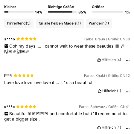
Kleiner
Richtige Größe
Größer
256K Follower
4,76
14%
85%
1%
hinreißend
(5)
für alle heißen Mädels
(1)
Wandern
(1)
256K Follower
4,76
s***b
Farbe: Braun / Größe: CN38
Ooh
my
days
....
I
cannot
wait
to
wear
these
beauties
!!!!
🎉
256K Follower
4,76
🙌🏾🎉🙌🏾🎉
Hilfreich
(4)
256K Follower
4,76
l***i
Farbe: Khaki / Größe: CN42
Love
love
love
love
love
it
…
it
’
s
so
beautiful
256K Follower
4,76
Hilfreich
(1)
s***o
Farbe: Schwarz / Größe: CN41
Beautiful
🌸🌸🌸🌸🌸
and
comfortable
but
i
’
ll
recommend
to
get
a
bigger
size
.
Hilfreich
(4)