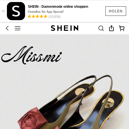
SHEIN - Damenmode online shoppen
×
HOLEN
Genießen Sie App-Special!
(10,830)