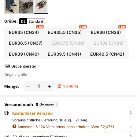
Größe
:
DE
Standard
2 left
4 left
6 left
EUR35
(CN34)
EUR35.5
(CN35)
EUR36
(CN36)
EUR36.5
(CN37)
EUR37.5
(CN38)
EUR38
(CN39)
EUR39
(CN40)
EUR39.5
(CN41)
EUR40.5
(CN42)
Größenberater
Originalgröße
Menge:
38 übrig
Versand nach
Germany
Kostenloser Versand
Voraussichtliche Lieferung:
18 Aug. - 21 Aug.
Anmelden & 12X Versandcoupons erhalten (Wert 32,07€)
30-tägige kostenlose Rückgabe