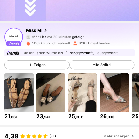
256K Follower
4,76
Miss Mi
v***1
ist
Vor 30 Minuten
gefolgt
c***6
ist am Durchsuchen
500K+ Kürzlich verkauft
99K+ Erneut kaufen
256K Follower
4,76
Dieser Laden wurde als
「Trendgeschäft」
ausgewählt
256K Follower
4,76
Folgen
Alle Artikel
256K Follower
4,76
256K Follower
4,76
21
23
25
26
25
,86€
,54€
,30€
,33€
256K Follower
4,76
4,38
(71)
Mehr anzeigen