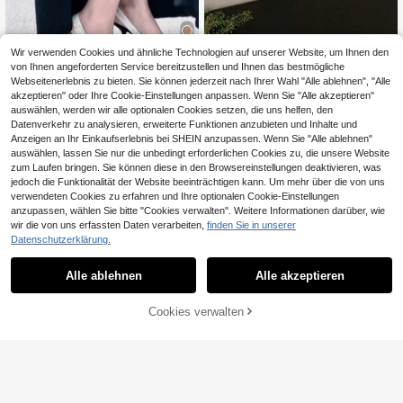
ne Farbe, professionelle Damensch
uhe, romantische herzförmige Schu
he, Valentinstag, Business, Party, M
usikfestival
Wir verwenden Cookies und ähnliche Technologien auf unserer Website, um Ihnen den
von Ihnen angeforderten Service bereitzustellen und Ihnen das bestmögliche
12
Webseitenerlebnis zu bieten. Sie können jederzeit nach Ihrer Wahl "Alle ablehnen", "Alle
Sandalen mit spitzer Zehenpartie u
akzeptieren" oder Ihre Cookie-Einstellungen anpassen. Wenn Sie "Alle akzeptieren"
39
nd Kitten-Heel – mit offenem Ferse
,38€
auswählen, werden wir alle optionalen Cookies setzen, die uns helfen, den
nbereich, lässig und vielseitig komb
Datenverkehr zu analysieren, erweiterte Funktionen anzubieten und Inhalte und
inierbar
Anzeigen an Ihr Einkaufserlebnis bei SHEIN anzupassen. Wenn Sie "Alle ablehnen"
auswählen, lassen Sie nur die unbedingt erforderlichen Cookies zu, die unsere Website
zum Laufen bringen. Sie können diese in den Browsereinstellungen deaktivieren, was
jedoch die Funktionalität der Website beeinträchtigen kann. Um mehr über die von uns
verwendeten Cookies zu erfahren und Ihre optionalen Cookie-Einstellungen
anzupassen, wählen Sie bitte "Cookies verwalten". Weitere Informationen darüber, wie
wir die von uns erfassten Daten verarbeiten,
finden Sie in unserer
Datenschutzerklärung.
Miss Mi
Alle ablehnen
Alle akzeptieren
Sommer Neue Metall Schnalle Spit
24
ze Zehe Dünner Absatz Mittlerer Ab
,22€
satz Mule Sandalen für Frauen, Ges
Cookies verwalten
ZUM WARENKORB HINZUFÜGEN
chlossene Zehe Slip-On, Elegant, P
arty, Kitten Heels