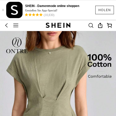
SHEIN - Damenmode online shoppen
×
HOLEN
Genießen Sie App-Special!
(10,830)