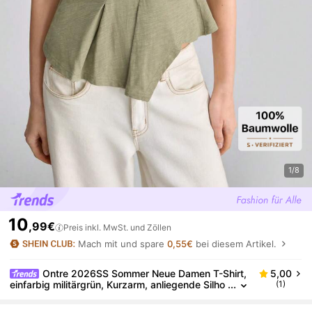
1/8
10
,99€
Preis inkl. MwSt. und Zöllen
Mach mit und spare
0,55€
bei diesem Artikel.
Ontre 2026SS Sommer Neue Damen T-Shirt,
5,00
einfarbig militärgrün, Kurzarm, anliegende Silho
(1)
uette, plissiertes asymmetrisches Design, lässi
g elegante Bürokleidung, Strickstoff, Rundhalsauss