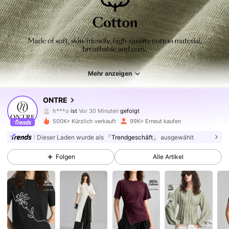
Mehr anzeigen
1.6M Follower
4,79
ONTRE
h***o
ist
Vor 30 Minuten
gefolgt
v***d
ist am Durchsuchen
500K+ Kürzlich verkauft
99K+ Erneut kaufen
1.6M Follower
4,79
Dieser Laden wurde als
「Trendgeschäft」
ausgewählt
Folgen
Alle Artikel
1.6M Follower
4,79
1.6M Follower
4,79
1.6M Follower
4,79