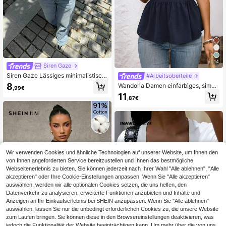
14
Siren Gaze
Siren Gaze Lässiges minimalistisch
#Arbeitsoberteile
es braunes asymmetrisches gestreif
8
Wandoria Damen einfarbiges, simpl
,99€
tes ärmelloses Top, vielseitige Stree
es tägliches V-Ausschnitt Kurzarm
11
twear, Sommer Bluse
,87€
Hemd Peplum Oberteil
Wir verwenden Cookies und ähnliche Technologien auf unserer Website, um Ihnen den
von Ihnen angeforderten Service bereitzustellen und Ihnen das bestmögliche
Webseitenerlebnis zu bieten. Sie können jederzeit nach Ihrer Wahl "Alle ablehnen", "Alle
akzeptieren" oder Ihre Cookie-Einstellungen anpassen. Wenn Sie "Alle akzeptieren"
auswählen, werden wir alle optionalen Cookies setzen, die uns helfen, den
Datenverkehr zu analysieren, erweiterte Funktionen anzubieten und Inhalte und
Anzeigen an Ihr Einkaufserlebnis bei SHEIN anzupassen. Wenn Sie "Alle ablehnen"
auswählen, lassen Sie nur die unbedingt erforderlichen Cookies zu, die unsere Website
zum Laufen bringen. Sie können diese in den Browsereinstellungen deaktivieren, was
jedoch die Funktionalität der Website beeinträchtigen kann. Um mehr über die von uns