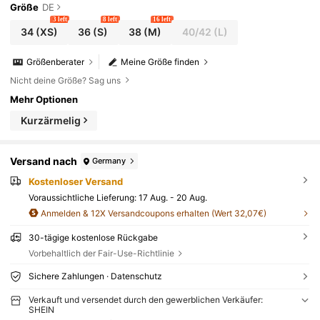
chnitt, Knopfverschluss, geeignet für Unabhängigk
Größe
DE
eitstag, Teegesellschaft, Outdoor, Pendeln, minimali
3 left
8 left
16 left
stisch schicke urbane vielseitige Damen T-Shirt
34
(XS)
36
(S)
38
(M)
40/42
(L)
Größenberater
Meine Größe finden
Nicht deine Größe? Sag uns
Mehr Optionen
Kurzärmelig
Versand nach
Germany
Kostenloser Versand
Voraussichtliche Lieferung:
17 Aug. - 20 Aug.
Anmelden & 12X Versandcoupons erhalten (Wert 32,07€)
30-tägige kostenlose Rückgabe
Vorbehaltlich der Fair-Use-Richtlinie
Sichere Zahlungen · Datenschutz
Verkauft und versendet durch den gewerblichen Verkäufer:
SHEIN