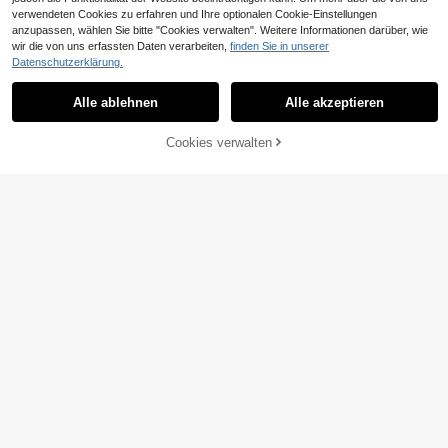
verwendeten Cookies zu erfahren und Ihre optionalen Cookie-Einstellungen
13
anzupassen, wählen Sie bitte "Cookies verwalten". Weitere Informationen darüber, wie
13
wir die von uns erfassten Daten verarbeiten,
finden Sie in unserer
SHEIN BAE
Datenschutzerklärung.
INAWLY Solva Damen Lässig einfar
SHEIN BAE Damen 91% Baumwolle
biges minimalistisches V-Ausschnitt
schwarzes Mock-Neck Cap-Ärmel
#1 Bestseller
in Ernte Freizeit-T-Shirts
10
,88€
-1%
10,99€
Kurzarm T-Shirt
einreihiges Jersey-Top, schicker All
Alle ablehnen
Alle akzeptieren
8
tags-Sommer-Casual-Stil, elegante
,99€
Business-Büro-Outfits
Cookies verwalten
ZUM WARENKORB HINZUFÜGEN
15
Muchica
Neues modisches elegantes einfarb
Muchica 95% Baumwolle Damen L