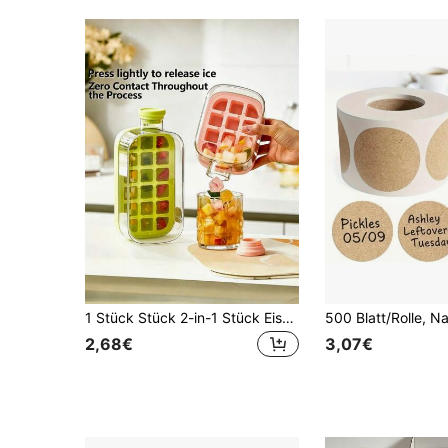
1 Stück Stück 2-in-1 Stück Eismaschine, Eiswasserbecher, Eisschale mit Strohhalm, kontaktlose Eisschale/Wasserflasche mit Deckel, geeignet für Whiskey und Cocktails, ein Küchenessential, hochwertige Form für einfache Kühlschrankorganisation.
2,68€
3,07€