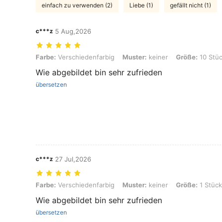
einfach zu verwenden (2)
Liebe (1)
gefällt nicht (1)
c***z
5 Aug,2026
Farbe: Verschiedenfarbig, Muster: keiner, Größe: 10 Stück-Welle
Farbe:
Verschiedenfarbig
Muster:
keiner
Größe:
10 Stüc
Wie abgebildet bin sehr zufrieden
übersetzen
c***z
27 Jul,2026
Farbe: Verschiedenfarbig, Muster: keiner, Größe: 1 Stück - Zufällige
Farbe:
Verschiedenfarbig
Muster:
keiner
Größe:
1 Stück
Wie abgebildet bin sehr zufrieden
übersetzen