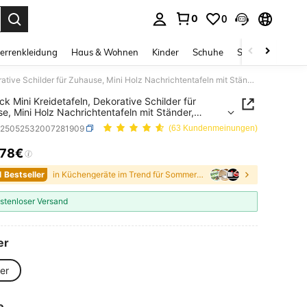
0
0
ess Enter to select.
errenkleidung
Haus & Wohnen
Kinder
Schuhe
Schmuck & Acces
20 Stück Mini Kreidetafeln, Dekorative Schilder für Zuhause, Mini Holz Nachrichtentafeln mit Ständer, geeignet für Hochzeit, Backwaren-Präsentation, Hotel, Party, Dessert, Tischkarten, Muttertag, Abschluss
ck Mini Kreidetafeln, Dekorative Schilder für
e, Mini Holz Nachrichtentafeln mit Ständer,
et für Hochzeit, Backwaren-Präsentation, Hotel,
h25052532007281909
(63 Kundenmeinungen)
 Dessert, Tischkarten, Muttertag, Abschluss
,78€
ICE AND AVAILABILITY
1 Bestseller
in Küchengeräte im Trend für Sommer und Outdoor An
stenloser Versand
er
er
e