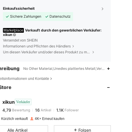
Einkaufssicherheit
Sichere Zahlungen
Datenschutz
Verkauft durch den gewerblichen Verkäufer:
Marketplace
xikun
Versendet von SHEIN
Informationen und Pflichten des Händlers
Um diesen Verkäufer und/oder dieses Produkt zu melden
hreibung
No Other Material,Unedles plattiertes Metall,Verschiedenfarbig
4,79
16
1.1K
eitsinformationen und Kontakte
Store
4,79
16
1.1K
xikun
Verkäufer
4,79
16
1.1K
Bewertung
Artikel
Follower
b***1
bezahlt
Vor 1 Tag
Kürzlich verkauft
4K+ Erneut kaufen
4,79
16
1.1K
Alle Artikel
Folgen