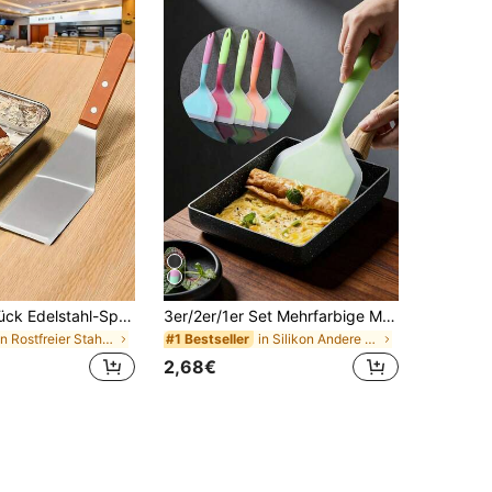
2 Stücke/1 Stück Edelstahl-Spatel, schräge Kante mit Hartholzgriff - großer Metallwender, Edelstahl-Kuchenspatel, Holzgriff, Steak-Kochspatel, Kuchenspatel Dessertwerkzeug, geeignet für gusseiserne Pfanne, Backblech, Kuchen, Bratpfanne, Grill, Pfannkuchen, Burger, ideal für BBQ und Heimküche, Kochwerkzeug, Küchenzubehör, Geschenk für Männer und Frauen, Küchendekoration, Studentenwohnheim-Essentials, Lagerraum, Weihnachtsdekoration, Reise-Essentials, Junggesellenabschied-Zubehör, Büro-Schreibtisch-Accessoires, Heimdekoration
3er/2er/1er Set Mehrfarbige Multifunktionale Silikon-Spatel - Antihaft, Hitzebeständig, Ergonomischer Griff, Geeignet zum Kochen, Rühren und Grillen - Geeignet für Pfannkuchen, Steaks usw. - Ergonomisches Griffdesign, Küchenwerkzeug, Jade Pfannkuchen-Spatel, Bratpfannen-Spatel, Breiter Pfannkuchen-Spatel, Antihaft Hitzebeständiger Pfannkuchen-Spatel, Küchenbedarf, Küchenzubehör, Schulanfang Saison, Heimdekoration, Haushaltsbedarf, Familienessentials, Geschenk für Frauen, Geschenk für Männer, Geschenk für Mutter, Geschenk für Vater, Geschenk für Großvater, Geschenk für Großmutter
in Rostfreier Stahl Andere Küchengeräte
in Silikon Andere Küchengeräte
#1 Bestseller
2,68€