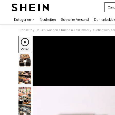
Cand
Use up 
Kategorien
Neuheiten
Schneller Versand
Damenbeklei
Startseite
Haus & Wohnen
Küche & Esszimmer
Küchenwerkzeug
/
/
/
Video