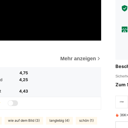
Mehr anzeigen
Besc
4,75
Sicherh
nd
4,25
Zum 
t
4,43
36K+ 
wie auf dem Bild (3)
langlebig (4)
schön (1)