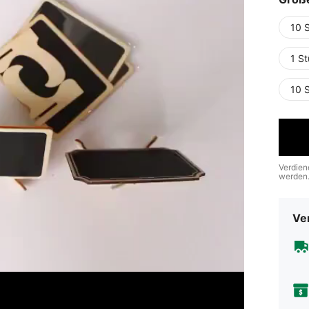
10 
1 St
10 
Verdien
werden
Ve