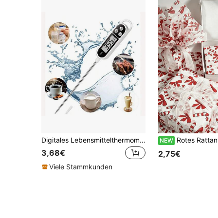
Digitales Lebensmittelthermometer, Instant-Read Fleischthermometer, geeignet zum Grillen und Kochen, mit Hintergrundbeleuchtung, universelle digitale Lebensmittelsonde für Küche und Outdoor, geeignet für BBQ, Pute, Süßigkeiten, Flüssigkeiten, Rindfleisch
Rotes Rattan Schleifen Muster Seidenpapier - 50*35cm Geschenkpapier, geeignet für Blumenstrauß Verpackung, Kuns
NEW
3,68€
2,75€
Viele Stammkunden