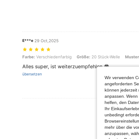
E***e
29 Oct,2025
Farbe: Verschiedenfarbig, Größe: 20 Stück-Welle, Muster: keiner
Farbe:
Verschiedenfarbig
Größe:
20 Stück-Welle
Muster
Alles super, ist weiterzuempfehlen 😎
übersetzen
Wir verwenden Co
angeforderten Ser
können jederzeit 
anpassen. Wenn Si
helfen, den Date
Mehr Bewertung
Ihr Einkaufserle
unbedingt erford
Browsereinstellun
mehr über die vo
anzupassen, wähle