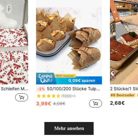
0,09€ sparen
t und Handwerk, Geschenkfüllung, Hochzeit, Thanksgiving, Geburtstagsverpackung, Valentinstag ideale Wahl
50/100/200 Stücke Tulpen Cupcake Förmchen, Backförmchen Muffinförmchen, fettdichtes Papier Cupcake Förmchen, geeignet für Hochzeiten und Geburtstagsfeiern
-2%
#8 Bestseller
(1000+)
2,68€
3,99€
4,08€
Mehr ansehen