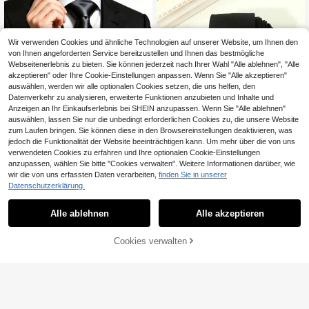
Wir verwenden Cookies und ähnliche Technologien auf unserer Website, um Ihnen den
von Ihnen angeforderten Service bereitzustellen und Ihnen das bestmögliche
Webseitenerlebnis zu bieten. Sie können jederzeit nach Ihrer Wahl "Alle ablehnen", "Alle
akzeptieren" oder Ihre Cookie-Einstellungen anpassen. Wenn Sie "Alle akzeptieren"
auswählen, werden wir alle optionalen Cookies setzen, die uns helfen, den
Datenverkehr zu analysieren, erweiterte Funktionen anzubieten und Inhalte und
Anzeigen an Ihr Einkaufserlebnis bei SHEIN anzupassen. Wenn Sie "Alle ablehnen"
auswählen, lassen Sie nur die unbedingt erforderlichen Cookies zu, die unsere Website
zum Laufen bringen. Sie können diese in den Browsereinstellungen deaktivieren, was
20
jedoch die Funktionalität der Website beeinträchtigen kann. Um mehr über die von uns
verwendeten Cookies zu erfahren und Ihre optionalen Cookie-Einstellungen
ruize1
anzupassen, wählen Sie bitte "Cookies verwalten". Weitere Informationen darüber, wie
1 Set Herren 8cm Satin Krawatte, Ei
wir die von uns erfassten Daten verarbeiten,
finden Sie in unserer
5
nstecktuch und Manschettenknöpf
27 übrig
Datenschutzerklärung.
e Set, geeignet für Geschäftstreffe
5
1 Stück Herren Krawatte in Schwar
n, Hochzeitsparty Bräutigam Krawa
,59€
z & Weiß gestreift, leicht und vielsei
15 übrig
tten Set
Alle ablehnen
Alle akzeptieren
tig einsetzbar, geeignet für Busines
5
s, Schule und Freizeitbekleidung, A
,34€
ccessoires, Festivals, Geschenke, A
ZUM WARENKORB
Cookies verwalten
JETZT EINKAUFEN
bschlussgeschenke, Accessoires
HINZUFÜGEN