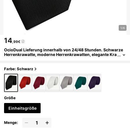
1/6
14
,99€
OcioDual Lieferung innerhalb von 24/48 Stunden. Schwarze
Herrenkrawatte, moderne Herrenkrawatten, elegante Kra
watte mit diagonalem Muster für Hochzeitsanzüge, Busin
ess, Feierlichkeiten, Events, Partys, schmale Herrenkrawatte
n.
Farbe: Schwarz
Größe
Einheitsgröße
Menge: