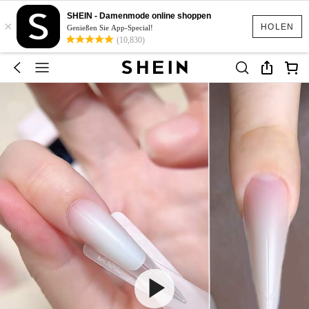
SHEIN - Damenmode online shoppen
×
HOLEN
Genießen Sie App-Special!
(10,830)