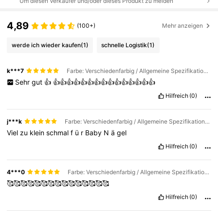
Um diesen Verkäufer und/oder dieses Produkt zu melden
4,89
(100+)
Mehr anzeigen
werde ich wieder kaufen
(1)
schnelle Logistik
(1)
k***7
Farbe: Verschiedenfarbig / Allgemeine Spezifikation: Lange, spitze, sandwichförmige Nagelmembranen (30 Stück)
Sehr
gut
👍
👍👍👍👍👍👍👍👍👍👍👍👍👍👍👍
Hilfreich
(0)
j***k
Farbe: Verschiedenfarbig / Allgemeine Spezifikation: Lange, spitze, sandwichförmige Nagelmembranen (30 Stück)
Viel
zu
klein
schmal
f
ü
r
Baby
N
ä
gel
Hilfreich
(0)
4***0
Farbe: Verschiedenfarbig / Allgemeine Spezifikation: Lange, spitz zulaufende, sandwichförmige Nagelmembranen (240 Stück)
🥰🥰🥰🥰🥰🥰🥰🥰🥰🥰🥰🥰🥰🥰🥰
Hilfreich
(0)