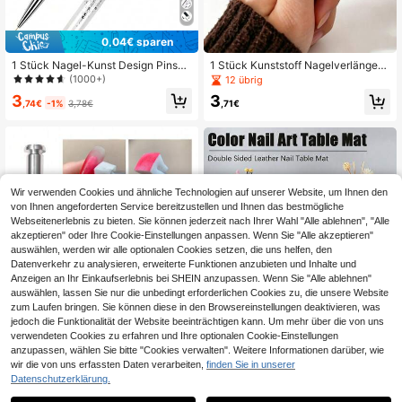
0,04€ sparen
1 Stück Nagel-Kunst Design Pinsel
1 Stück Kunststoff Nagelverlängeru
mit doppeltem Ende, Strass-Griff, U
ngs-Clip, Nagelverlängerungs-For
(1000+)
12 übrig
V-Gel Nagelpinsel, professionelles
m- & Fixierklammer, wiederverwend
3
3
Nagel-Kunst Werkzeug, Polygel Pin
barer Nagel-Positionierungs-Fixato
,74€
-1%
3,78€
,71€
sel und Picker, Doppelendiger 2-in-
r, geeignet für Nagelstudio DIY Nag
1 Edelstahl Gel Nagelpinsel, Polygel
elzubehör
Schneide-Werkzeug, geeignet für P
olygel, UV-Gel, Acrylnägel, Verläng
erungs-Gel, Quick Builder Gel, für Z
uhause und professionellen Nagels
alon Gebrauch
Wir verwenden Cookies und ähnliche Technologien auf unserer Website, um Ihnen den
von Ihnen angeforderten Service bereitzustellen und Ihnen das bestmögliche
Webseitenerlebnis zu bieten. Sie können jederzeit nach Ihrer Wahl "Alle ablehnen", "Alle
akzeptieren" oder Ihre Cookie-Einstellungen anpassen. Wenn Sie "Alle akzeptieren"
auswählen, werden wir alle optionalen Cookies setzen, die uns helfen, den
Datenverkehr zu analysieren, erweiterte Funktionen anzubieten und Inhalte und
Anzeigen an Ihr Einkaufserlebnis bei SHEIN anzupassen. Wenn Sie "Alle ablehnen"
auswählen, lassen Sie nur die unbedingt erforderlichen Cookies zu, die unsere Website
zum Laufen bringen. Sie können diese in den Browsereinstellungen deaktivieren, was
jedoch die Funktionalität der Website beeinträchtigen kann. Um mehr über die von uns
verwendeten Cookies zu erfahren und Ihre optionalen Cookie-Einstellungen
anzupassen, wählen Sie bitte "Cookies verwalten". Weitere Informationen darüber, wie
wir die von uns erfassten Daten verarbeiten,
finden Sie in unserer
Datenschutzerklärung.
50 Stücke Schwamm Farbverlauf N
2 Stücke/1-Stücke Set aus Fasered