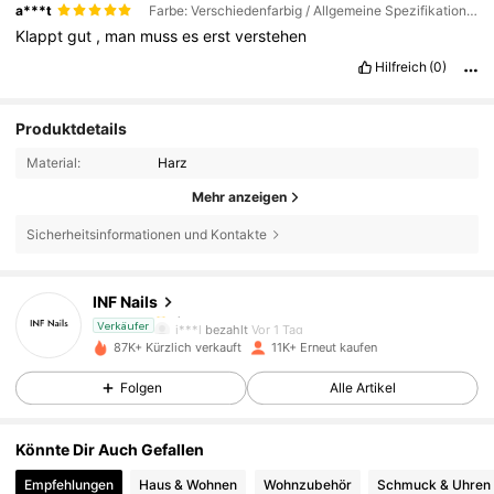
a***t
Farbe: Verschiedenfarbig / Allgemeine Spezifikation: Lange, spitze, sandwichförmige Nagelmembranen (30 Stück)
Klappt
gut
,
man
muss
es
erst
verstehen
Hilfreich
(0)
Produktdetails
Material:
Harz
Mehr anzeigen
1.3K Follower
4,82
Sicherheitsinformationen und Kontakte
INF Nails
1.3K Follower
4,82
j***l
bezahlt
Vor 1 Tag
Verkäufer
87K+ Kürzlich verkauft
11K+ Erneut kaufen
1.3K Follower
4,82
Folgen
Alle Artikel
Könnte Dir Auch Gefallen
1.3K Follower
4,82
Empfehlungen
Haus & Wohnen
Wohnzubehör
Schmuck & Uhren