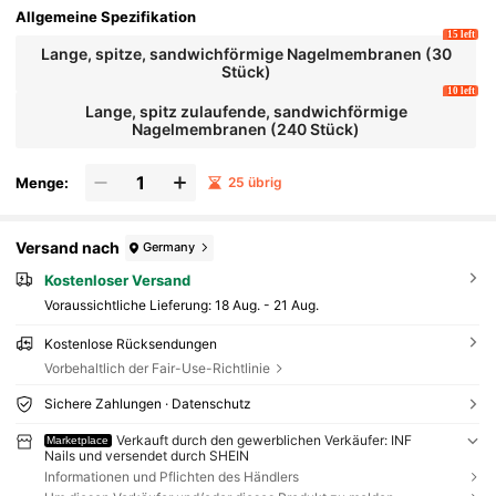
men, Sarg-Nägel und verschiedene Nail Art D
Allgemeine Spezifikation
esigns erstellen. Hergestellt aus ABS-Materia
15 left
l, geeignet für Nageltechniker und Nail Art Ent
Lange, spitze, sandwichförmige Nagelmembranen (30
husiasten, um schnell Maniküren handwerkli
Stück)
ch zu fertigen
10 left
Lange, spitz zulaufende, sandwichförmige
Nagelmembranen (240 Stück)
Menge:
25 übrig
Versand nach
Germany
Kostenloser Versand
Voraussichtliche Lieferung:
18 Aug. - 21 Aug.
Kostenlose Rücksendungen
Vorbehaltlich der Fair-Use-Richtlinie
Sichere Zahlungen · Datenschutz
Verkauft durch den gewerblichen Verkäufer: INF
Marketplace
Nails und versendet durch SHEIN
Informationen und Pflichten des Händlers