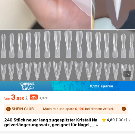
1/7
0,12€ sparen
3
-3%
3,97€
,85€
Von
Mach mit und spare
0,19€
bei diesem Artikel.
240 Stück neuer lang zugespitzter Kristall Na
4,89
(
100+
)
gelverlängerungssatz, geeignet für Nagel
techniker und Nail Art Enthusiasten. Einfa
ch zu bedienen, schnell lange spitze Nagelfor