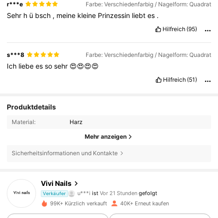
r***e
Farbe: Verschiedenfarbig / Nagelform: Quadrat
Sehr
h
ü
bsch
,
meine
kleine
Prinzessin
liebt
es
.
Hilfreich
(95)
s***8
Farbe: Verschiedenfarbig / Nagelform: Quadrat
Ich
liebe
es
so
sehr
😍😍😍😍
Hilfreich
(51)
Produktdetails
Material:
Harz
Mehr anzeigen
Sicherheitsinformationen und Kontakte
4.9K Follower
4,81
Vivi Nails
g***7
ist am Durchsuchen
Verkäufer
4.9K Follower
4,81
99K+ Kürzlich verkauft
40K+ Erneut kaufen