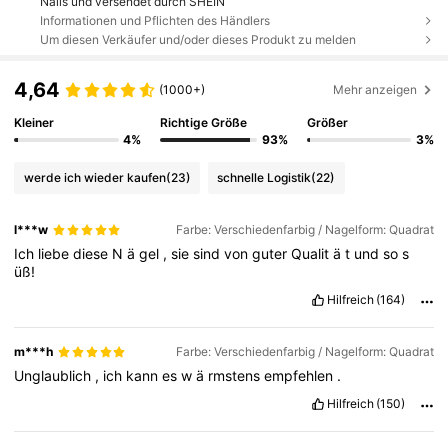
Nails und versendet durch SHEIN
Informationen und Pflichten des Händlers
Um diesen Verkäufer und/oder dieses Produkt zu melden
4,64
(1000+)
Mehr anzeigen
Kleiner
Richtige Größe
Größer
4%
93%
3%
werde ich wieder kaufen
(23)
schnelle Logistik
(22)
l***w
Farbe: Verschiedenfarbig / Nagelform: Quadrat
Ich
liebe
diese
N
ä
gel
,
sie
sind
von
guter
Qualit
ä
t
und
so
s
üß!
Hilfreich
(164)
m***h
Farbe: Verschiedenfarbig / Nagelform: Quadrat
Unglaublich
,
ich
kann
es
w
ä
rmstens
empfehlen
.
Hilfreich
(150)