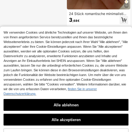
11
24 Stück romantische minimalistisc
he 3D Goldstern Gelb French Full C
3
,68€
overage kurze spitze künstliche Nä
gel für Frauen und Mädchen, inklusi
ve 1 Klebeblatt und 1 Mini-Nagelfeil
Wir verwenden Cookies und ähnliche Technologien auf unserer Website, um Ihnen den
e, geeignet für Sommerpartys, Büro
von Ihnen angeforderten Service bereitzustellen und Ihnen das bestmögliche
und täglichen Gebrauch, zufällig ve
Webseitenerlebnis zu bieten. Sie können jederzeit nach Ihrer Wahl "Alle ablehnen", "Alle
rsandter Gelee-Kleber
akzeptieren" oder Ihre Cookie-Einstellungen anpassen. Wenn Sie "Alle akzeptieren"
auswählen, werden wir alle optionalen Cookies setzen, die uns helfen, den
Datenverkehr zu analysieren, erweiterte Funktionen anzubieten und Inhalte und
Anzeigen an Ihr Einkaufserlebnis bei SHEIN anzupassen. Wenn Sie "Alle ablehnen"
auswählen, lassen Sie nur die unbedingt erforderlichen Cookies zu, die unsere Website
zum Laufen bringen. Sie können diese in den Browsereinstellungen deaktivieren, was
jedoch die Funktionalität der Website beeinträchtigen kann. Um mehr über die von uns
verwendeten Cookies zu erfahren und Ihre optionalen Cookie-Einstellungen
anzupassen, wählen Sie bitte "Cookies verwalten". Weitere Informationen darüber, wie
wir die von uns erfassten Daten verarbeiten,
finden Sie in unserer
Datenschutzerklärung.
Alle ablehnen
Alle akzeptieren