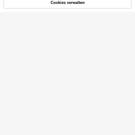
Cookies verwalten
ZUM WARENKORB HINZUFÜGEN