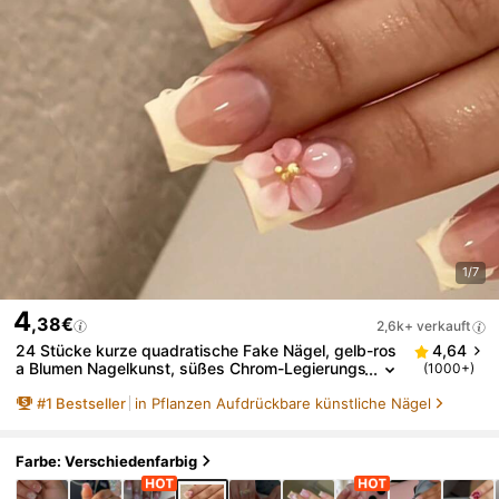
1/7
4
,38€
2,6k+ verkauft
24 Stücke kurze quadratische Fake Nägel, gelb-ros
4,64
a Blumen Nagelkunst, süßes Chrom-Legierungs
(1000+)
-Acryl-Gel-Nagel-Set (enthält: 1 Stück Gelee-Ge
#
1
Bestseller
in Pflanzen Aufdrückbare künstliche Nägel
l und Nagelfeile), geeignet für den täglichen Gebrau
ch, Dates, Partys von Frauen
Farbe: Verschiedenfarbig