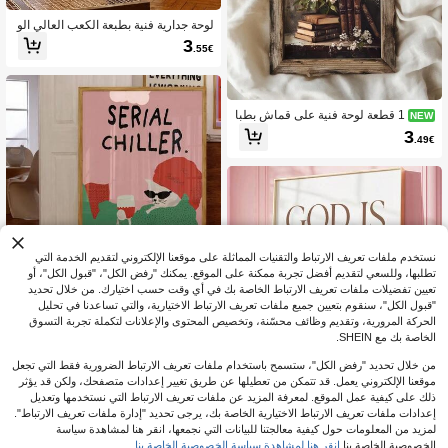
لوحة جدارية فنية بطبعة الكعب العالي الو
ردي والكوكتيل والنمر بدون إطار، مناسبة
3
.55€
لغرفة المعيشة والنوم والسكن الجامعي،
ديكور عتيق
1 قطعة لوحة فنية على قماش بطبا
NEW
عة زيتية كلاسيكية لطبيعة صامتة بكتب عت
3
.49€
يقة وزهور بيضاء، بوستر جمالية أكاديمية د
اكنة، ديكور منزلي ريترو لغرفة الدراسة و
المكتبة وغرفة المعيشة، بدون إطار/بإطا
ر/تعليق خشبي
نستخدم ملفات تعريف الارتباط والتقنيات المماثلة على موقعنا الإلكتروني لتقديم الخدمة التي
تطلبها، وللسعي لتقديم أفضل تجربة ممكنة على الموقع. يمكنك "رفض الكل"، "قبول الكل"، أو
تعيين تفضيلات ملفات تعريف الارتباط الخاصة بك في أي وقت حسب اختيارك. من خلال تحديد
قطعة واحدة ملصق جداري حديث ب
NEW
"قبول الكل"، سنقوم بتعيين جميع ملفات تعريف الارتباط الاختيارية، والتي تساعدنا في تحليل
سيط تجريدي لقطة مسترخية ببيجامة - ط
الحركة المرورية، وتقديم وظائف محسّنة، وتخصيص المحتوى والإعلانات لتكملة تجربة التسوق
3
.76€
باعة اقتباس ملونة بدون إطار مناسبة لديك
الخاصة بك مع SHEIN.
ور غرفة النوم & غرفة المعيشة، هدية دافئ
ة للمنزل الجديد
من خلال تحديد "رفض الكل"، ستسمح باستخدام ملفات تعريف الارتباط الضرورية فقط التي تجعل
موقعنا الإلكتروني يعمل. قد تتمكن من تعطيلها عن طريق تغيير إعدادات متصفحك، ولكن قد يؤثر
قطعة واحدة لوحة جدارية قماشية بآية من
ذلك على كيفية عمل الموقع. لمعرفة المزيد عن ملفات تعريف الارتباط التي نستخدمها وتعديل
الكتاب المقدس المسيحي " في قلبها، لن
3
إعدادات ملفات تعريف الارتباط الاختيارية الخاصة بك، يرجى تحديد "إدارة ملفات تعريف الارتباط".
.66€
تسقط" مزمور 46:5 ملصق مطبوع بآية دين
لمزيد من المعلومات حول كيفية معالجتنا للبيانات التي نجمعها، انقر هنا لمشاهدة سياسة
ية اقتباس ملهم ديكور غرفة وردي جمالي
الخصوصية الخاصة بنا.
انقر هنا لمشاهدة سياسة الخصوصية الخاصة بنا.