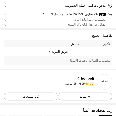
مدفوعات آمنة · حماية الخصوصية
بائع تجاري: boliboli وشحن من قبل SHEIN
سوق
معلومات والتزامات البائع
للإبلاغ عن هذا البائع و/أو المنتج
تفاصيل المنتج
تكوين:
قماش
عرض المزيد
معلومات السلامة وجهات الاتصال
25 متابعون
4.99
boliboli
25 متابعون
4.99
بائع
n***.
تمت متابعة
منذ 1 يوم
25 متابعون
4.99
متابع
كل المنتجات
25 متابعون
4.99
25 متابعون
4.99
ربما يعجبك هذا أيضاً