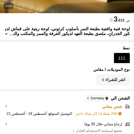
1/14
3
.81€
من
لوحة فنية واقعية بطبعة النمر بأسلوب كرتوني، لوحة زيتية على قماش لدي
كور الجدران، ملصق بطبعة الفهد لديكور الغرفة والممر والمكتب والن
وم، هدية للأصدقاء (بدون إطار/مع إطار)
نمط
111
نوع الموديلات / مقاس
انقر للشراء
الشحن الي
Germany
شحن مجاني
200 نقطة إذا كان هناك تأخير
التوصيل المتوقع:
أغسطس 18 - أغسطس 21
إرجاع مجاني خلال 30 يومًا
تخضع لسياسة الاستخدام العادل