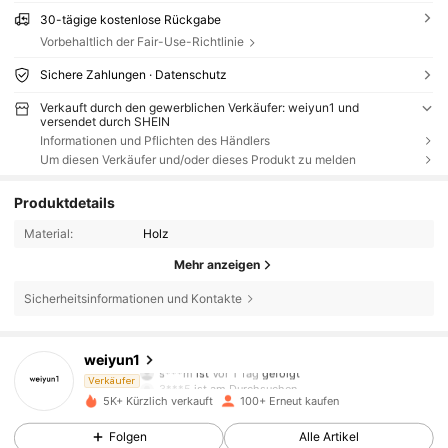
30-tägige kostenlose Rückgabe
Vorbehaltlich der Fair-Use-Richtlinie
Sichere Zahlungen · Datenschutz
Verkauft durch den gewerblichen Verkäufer: weiyun1 und
versendet durch SHEIN
Informationen und Pflichten des Händlers
Um diesen Verkäufer und/oder dieses Produkt zu melden
Produktdetails
Material:
Holz
Mehr anzeigen
Sicherheitsinformationen und Kontakte
46 Follower
4,78
weiyun1
s***m
ist
Vor 1 Tag
gefolgt
3***5
ist am Durchsuchen
Verkäufer
46 Follower
4,78
5K+ Kürzlich verkauft
100+ Erneut kaufen
Folgen
Alle Artikel