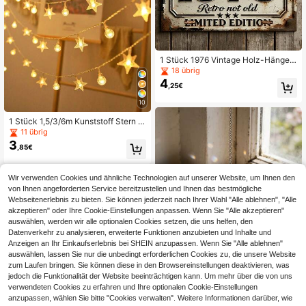
1 Stück 1976 Vintage Holz-Hänges
child - Retro 50. Geburtstag Gesch
18 übrig
enk, geeignet für Heim- und Man C
4
,25€
ave Dekoration, rechteckige Holzpl
akette im Vintage-Stil, 1976 Geburt
10
sjahr Feier Limited Edition, Wandmo
ntage Dekoration
1 Stück 1,5/3/6m Kunststoff Stern K
ristallkugel LED Lichterkette, Innenr
11 übrig
aum Schlafzimmer Wanddekoratio
3
,85€
n, Batteriebetrieben, geeignet für H
ochzeit, Party, Geburtstag, Jahrest
ag und Feiertagsdekoration, Schula
nfang Saison Klassenzimmer/Wohn
Wir verwenden Cookies und ähnliche Technologien auf unserer Website, um Ihnen den
heim Sternen Lichterkette
von Ihnen angeforderten Service bereitzustellen und Ihnen das bestmögliche
Webseitenerlebnis zu bieten. Sie können jederzeit nach Ihrer Wahl "Alle ablehnen", "Alle
akzeptieren" oder Ihre Cookie-Einstellungen anpassen. Wenn Sie "Alle akzeptieren"
auswählen, werden wir alle optionalen Cookies setzen, die uns helfen, den
Datenverkehr zu analysieren, erweiterte Funktionen anzubieten und Inhalte und
Anzeigen an Ihr Einkaufserlebnis bei SHEIN anzupassen. Wenn Sie "Alle ablehnen"
auswählen, lassen Sie nur die unbedingt erforderlichen Cookies zu, die unsere Website
zum Laufen bringen. Sie können diese in den Browsereinstellungen deaktivieren, was
jedoch die Funktionalität der Website beeinträchtigen kann. Um mehr über die von uns
verwendeten Cookies zu erfahren und Ihre optionalen Cookie-Einstellungen
anzupassen, wählen Sie bitte "Cookies verwalten". Weitere Informationen darüber, wie