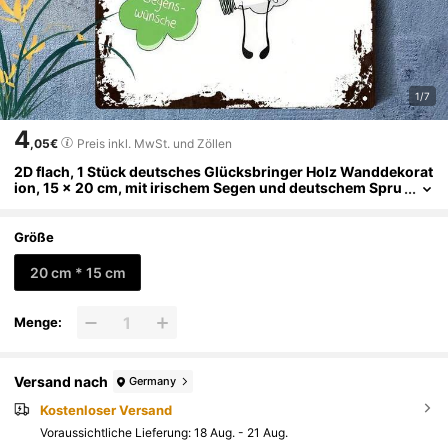
1/7
4
,05€
Preis inkl. MwSt. und Zöllen
2D flach, 1 Stück deutsches Glücksbringer Holz Wanddekorat
ion, 15 x 20 cm, mit irischem Segen und deutschem Spru
ch "Möge Glück immer bei dir sein" - Vintage Schaf Textt
afel, geeignet für Zuhause, Büro, Bar Dekoration - deutsches
Geschenk, ideal für Einweihungsparty, Deutschunterricht od
Größe
er Glücksbringer Kunst, 2D flaches Design.
20 cm * 15 cm
Menge:
Versand nach
Germany
Kostenloser Versand
Voraussichtliche Lieferung:
18 Aug. - 21 Aug.