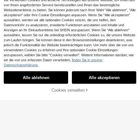
Wir verwenden Cookies und ähnliche Technologien auf unserer Website, um Ihnen den
von Ihnen angeforderten Service bereitzustellen und Ihnen das bestmögliche
Webseitenerlebnis zu bieten. Sie können jederzeit nach Ihrer Wahl "Alle ablehnen", "Alle
akzeptieren" oder Ihre Cookie-Einstellungen anpassen. Wenn Sie "Alle akzeptieren"
auswählen, werden wir alle optionalen Cookies setzen, die uns helfen, den
Datenverkehr zu analysieren, erweiterte Funktionen anzubieten und Inhalte und
1/4/5/6/7 Stücke modischer einfac
1 Stück 11*108 Zoll Feier Gold Num
her Europäischer und Amerikanisch
Anzeigen an Ihr Einkaufserlebnis bei SHEIN anzupassen. Wenn Sie "Alle ablehnen"
15 übrig
mer Polyester Tischläufer, hitzegep
#3 Bestseller
in Bestseller unter den Geburtstagsdekorationen
er Stil bedruckter Stuhlhussen-/Stu
auswählen, lassen Sie nur die unbedingt erforderlichen Cookies zu, die unsere Website
rägtes Gitter Design Tischläufer, Ge
12
hlhussen-Set, geeignet für Innenrä
3
,68€
burtstags Party Tischdekoration, 1/
zum Laufen bringen. Sie können diese in den Browsereinstellungen deaktivieren, was
,68€
ume Zuhause, Restaurants, Hotels,
6/18/20/21/30/35/40/45/50/55/60/
jedoch die Funktionalität der Website beeinträchtigen kann. Um mehr über die von uns
moderne Tägliche Dekoration. Tisc
65/70/75/80/85/90 Geburtstags Nu
verwendeten Cookies zu erfahren und Ihre optionalen Cookie-Einstellungen
hdecke passend für quadratische T
mmer Party Zubehör, Geburtstags P
1/2/4/6 Stück Mais-Samt Stuhlbez
anzupassen, wählen Sie bitte "Cookies verwalten". Weitere Informationen darüber, wie
ische, Elastische Stuhlhussen könn
arty Tischläufer
üge, abnehmbar und waschbar, gee
10 übrig
wir die von uns erfassten Daten verarbeiten,
finden Sie in unserer
en Washed werden
ignet für Zuhause, Restaurant, Ban
22
Datenschutzerklärung.
12
Ähnliche vorrätige Artikel anzeigen
kett
Alle ansehen
,97€
12/15 Zoll runde PP-gewebte Tisch
set, 4,72 Zoll Untersetzer, in mehrer
3
Alle ablehnen
Alle akzeptieren
Sorry, dieses Produkt ist ausverkauft.
,48€
en Farben erhältlich, Kunststoffmat
erial, waschbar, hitzeisolierende Tis
chset, Untersetzer, Vasenuntersetz
Cookies verwalten
AUSVERKAUFT
er, Tischdekoration, geeignet für Ho
chzeit, Feiertagsparty, Restaurant,
Küche, Weihnachts- und Neujahrsp
arty Dekoration
0,55€ sparen
1/4/5/6/7/36 Stücke modische Stu
hlbezüge-Set mit Marmoroptik, gee
16 übrig
ignet für Innenräume, Zuhause, Res
12
taurant, Hotel, moderne Alltagsdek
,33€
-4%
12,88€
oration, Party, Hochzeit, Esszimme
r, Küche. Elastische, maschinenwas