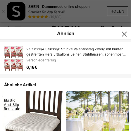
SHEIN - Damenmode online shoppen
×
HOLEN
Genießen Sie App-Special!
(10,830)
Ähnlich
2 Stücke/4 Stücke/6 Stücke Valentinstag Zwerg mit bunten
gestreiften Herzluftballons Leinen Stuhlhussen, abnehmbar
und leicht zu reinigen, geeignet für Jahrestag, Hochzeit,
Verschiedenfarbig
Küche Esszimmertisch, Party Stuhl Dekoration und Schutz
6,18€
Ähnliche Artikel