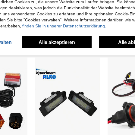
erlichen Cookies zu, die unsere Website zum Laufen bringen. Sie könne
gen deaktivieren, was jedoch die Funktionalität der Website beeinträc
n uns verwendeten Cookies zu erfahren und Ihre optionalen Cookie-Ei
71€ sparen
n Sie bitte "Cookies verwalten". Weitere Informationen darüber, wie w
2, 1:1 Mini Stecker und Spielen Autoscheinwerfer
2 Stück D-Serie Xenon Lampen, Diamant Weiß Farbe, Abblend- & Fernlicht D1S D3S D4S 35W 6000K hohe Helligkeit hochwertige Ersatzlampen
D Serie Original LED D1S D3S Scheinwerfer D2 D4 Modelle, 200%
-2%
verarbeiten,
finden Sie in unserer Datenschutzerklärung.
1 übrig
16 übrig
19,51€
28,89€
29,
alten
Alle akzeptieren
Alle ab