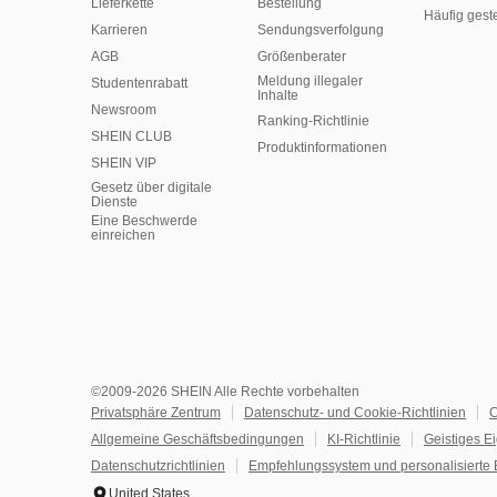
Lieferkette
Bestellung
Häufig gest
Karrieren
Sendungsverfolgung
AGB
Größenberater
Meldung illegaler
Studentenrabatt
Inhalte
Newsroom
Ranking-Richtlinie
SHEIN CLUB
​Produktinformationen
SHEIN VIP
Gesetz über digitale
Dienste
Eine Beschwerde
einreichen
©2009-2026 SHEIN Alle Rechte vorbehalten
Privatsphäre Zentrum
Datenschutz- und Cookie-Richtlinien
C
Allgemeine Geschäftsbedingungen
KI-Richtlinie
Geistiges E
Datenschutzrichtlinien
Empfehlungssystem und personalisierte 
United States