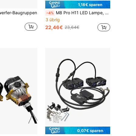
1,18€ sparen
werfer-Baugruppen
M8 Pro H11 LED Lampe, 12V 25W super hell 8000-12000 Lumen, 6000K Diamant-Weißlicht, kompatibel mit H4/H1/H3/H7/9005/HB3/9006/HB4, Plug and Play einfache Installation, 2 Stück/Set
-4%
3 übrig
22,46€
23,64€
0,07€ sparen