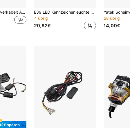
LED Rückleuchten verkabelt Anhänger Anhängerbeleuchtung Anhängerleuchte, Led Light Strip Tail Brake Stop Turn Signal LED License Plate Flexible LED Light
E39 LED Kennzeichenleuchte 63267165646 E82 2D Coupe 07~11, weißes Licht, 2 Stück
Yatek Schein
4 übrig
28 übrig
20,82€
14,00€
02€ sparen