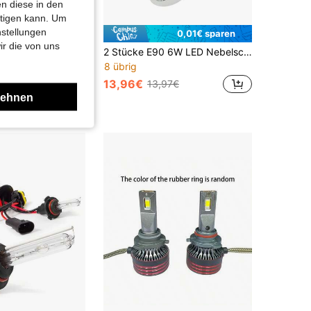
n diese in den
htigen kann. Um
nstellungen
0,65€ sparen
0,01€ sparen
ir die von uns
 Helligkeitssteigerung, 100% Beleuchtungsreichweitensteigerung, 50% Fokussteigerung, einfache Installation, 2 Stücke/Set
2 Stücke E90 6W LED Nebelscheinwerfer Engelsaugen Dekorationsleuchten, direkt einsteckbar
8 übrig
13,96€
13,97€
54€
lehnen