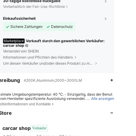
30-tägige kostenlose Rückgabe
Vorbehaltlich der Fair-Use-Richtlinie
Einkaufssicherheit
Sichere Zahlungen
Datenschutz
Verkauft durch den gewerblichen Verkäufer:
Marketplace
carcar shop
Versendet von SHEIN
Informationen und Pflichten des Händlers
Um diesen Verkäufer und/oder dieses Produkt zu melden
hreibung
4200K,Aluminium,2000~3000LM
ximale Umgebungstemperatur: 40 °C. - Einzigartig, dass der Benut
 vom Hersteller spezifizierte Ausrüstung verwendet. - Nutzen Sie da
...
Alle anzeigen
4,85
55
37
kt innerhalb der Grenzen seiner Eigenschaften. - Demontieren Sie d
eitsinformationen und Kontakte
kt nicht und modifizieren Sie es nicht. - Stellen Sie sicher, dass da
4,85
55
37
kt sofort verwendet wird, wenn ein Zusatzgerät, Rauchgas oder ein
Store
ionsstörung eines bereits hergestellten Bauteils vorhanden ist.
4,85
55
37
4,85
55
37
carcar shop
Verkäufer
h***s
ist
Vor 1 Tag
gefolgt