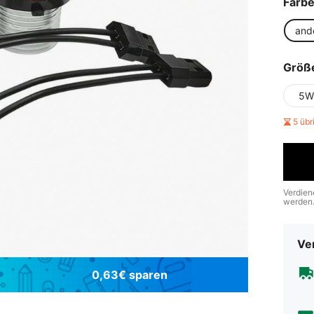
Farb
and
Größ
5W
5 üb
Verdien
werden
Ve
0,63€ sparen