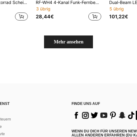
2 Stücke E06L Motorrad Scheinwerfer mit dreifachem Perlendesign, Dual-Farbe Weiß & Gelb mit Reflektorbecher, Abblendlicht 60W Fernlicht 85W Komplettscheinwerfer
RF-WH4 4-Kanal Funk-Fernbedienung Kabelbaum 12V 24V LED-Lichtleiste Relais-Verkabelungs-Kit, inklusive Sicherung und 4-Tasten-Fernbedienung, geeignet für LKW SUV ATV UTV Offroad-Fahrzeug Innenbeleuchtung
3 übrig
5 übrig
28,44€
101,22€
Mehr ansehen
ENST
FINDE UNS AUF
teuern
e
WENN DU DICH FÜR UNSEREN NEW
rte
ALLEN ANDEREN ERFAHREN (DU KA