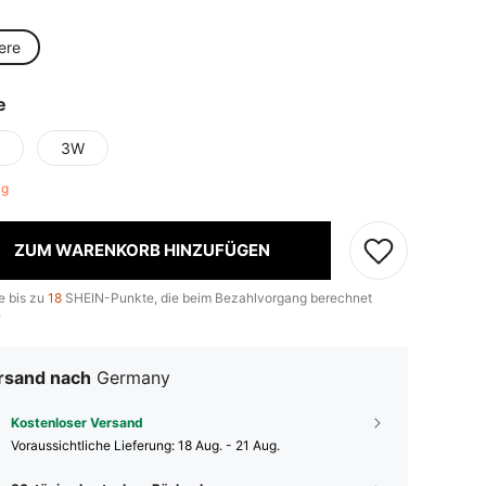
e
ere
e
3W
rig
ZUM WARENKORB HINZUFÜGEN
e bis zu
18
SHEIN-Punkte, die beim Bezahlvorgang berechnet
.
rsand nach
Germany
Kostenloser Versand
Voraussichtliche Lieferung:
18 Aug. - 21 Aug.