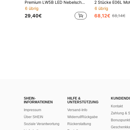
Premium LW5B LED Nebelscheinwerfer, Dual-Farbe Gelb & Weiß, 30W Hochleistung, integrierter Kühlventilator, Plug & Play, geeignet für Tagfahrleuchten/Rückfahrleuchten, 2 Stück/Packung
6 übrig
6 übrig
29,40€
68,12€
68,14€
SHEIN-
HILFE &
KUNDENDI
INFORMATIONEN
UNTERSTÜTZUNG
Kontakt
Impressum
Versand-Info
Zahlung & S
Über SHEIN
Widerruf/Rückgabe
Bonuspunkt
Soziale Verantwortung
Rückerstattung
Geschenkka