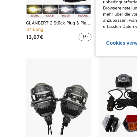
unbedingt erford
Browsereinstellun
mehr über die vo
0,
anzupassen, wähle
GLANBERT 2 Stück Plug & Play Hochleistungs-Automobil-LED-Scheinwerfer CSP 6000K Auto-LED-Scheinwerfer H1 H7 H11 H4 Automobil-LED-Scheinwerfer Auto-Lampe Koito Nebelscheinwerfer Weißlicht Automobil-Glühbirne
2 Stück 35W LED Scheinwerferlampen H1 H4 H7 H11 9005 901
-3%
erfassten Daten 
34 übrig
6 übrig
13,67€
17,57€
18,28€
Cookies verw