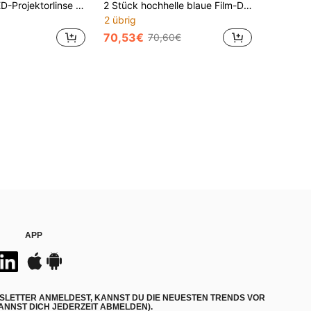
Dual-Beam LED-Projektorlinse 3 Zoll mit dreifachem Reflektorkegel, Doppellüfter, Fern-/Nahlicht, 150W, professionelles Retrofit-Licht, zerstörungsfreie Installation, quadratische Linse, 2 Stücke/Packung
2 Stück hochhelle blaue Film-Doppellichtquelle Auto-Scheinwerfer, Kühlergrill LED-Scheinwerfer, Frontscheinwerfer, weißes Abblendlicht, gelbes Fernlicht, Doppelfarbe, Abblend- und Fernlicht
2 übrig
70,53€
70,60€
APP
SLETTER ANMELDEST, KANNST DU DIE NEUESTEN TRENDS VOR
NNST DICH JEDERZEIT ABMELDEN).