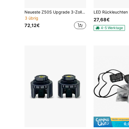
Neueste Z50S Upgrade 3-Zoll Dreifarben Projektorlinse LED Scheinwerfer, Abblendlicht 40W Fernlicht 50W, Weiß/Gelb/Warmweiß Licht, zerstörungsfreie Installation Auto Scheinwerfer 2 Stücke/Set
3 übrig
27,68€
72,12€
4-5 Werktage
0,