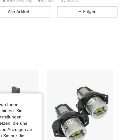
4,85
55
37
Bewertung
Artikel
Follower
4,85
55
37
Alle Artikel
Folgen
4,85
55
37
4,85
55
37
4,85
55
37
4,85
55
37
von Ihnen
 bieten. Sie
nstellungen
etzen, die uns
 und Anzeigen an
 Sie nur die