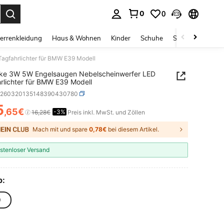
0
0
ess Enter to select.
errenkleidung
Haus & Wohnen
Kinder
Schuhe
Schmuck & Acces
agfahrlichter für BMW E39 Modell
cke 3W 5W Engelsaugen Nebelscheinwerfer LED
rlichter für BMW E39 Modell
q260320135148390430780
5
,65€
-3%
ICE AND AVAILABILITY
16,28€
Preis inkl. MwSt. und Zöllen
Mach mit und spare
0,78€
bei diesem Artikel.
stenloser Versand
p:
9