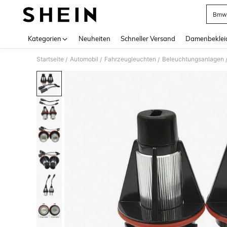
Bmw
Use up 
Kategorien
Neuheiten
Schneller Versand
Damenbeklei
Startseite
Automobil
Fahrzeugleuchten
Beleuchtungsanlagen
/
/
/