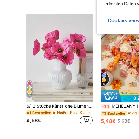
erfassten Daten 
Cookies verw
10
10
0,
6/12 Stücke künstliche Blumen mit kostenlosen Stielen, DIY Kunstblumen für Heim, Hochzeit, Party Dekoration, Tisch Mittelstücke, Seidenblumen für Kopfbedeckungen & Pantoffeln
MEHELANY 148/48/24 Stück Orange Dahlie, Rose, Gänseblümchen Künstliche Blumenköpfe Kombination, Kleine Seiden-Gänseblümchen Blumenköpfe, Geeignet für Zuhause Hochzeit Party
-3%
in Heißes Rosa Künstliche Dekorationen&Künstliche
#1 Bestseller
#3 Bestseller
4,58€
5,48€
5,68€