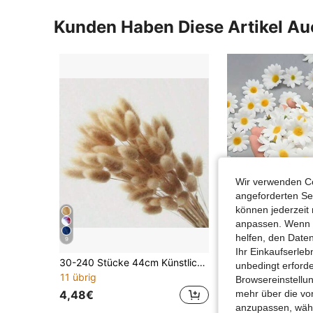
Kunden Haben Diese Artikel A
Wir verwenden Co
angeforderten Ser
können jederzeit 
anpassen. Wenn Si
helfen, den Date
9
Ihr Einkaufserle
30-240 Stücke 44cm Künstliche Kaninchenschwanz-Grasstiele, Künstliche Kaninchenschwanz-Grasstiele für Heimdekoration, geeignet für Blumenarrangements im Boho-Stil, DIY-Basteln, Heim-, Küchen- und Hochzeitsdekoration, Weihnachtsdekoration, Thanksgiving-Dekoration, DIY-Kranzdekoration
unbedingt erford
11 übrig
#4 Bestseller
Browsereinstellun
4,48€
2,98€
mehr über die vo
anzupassen, wähle