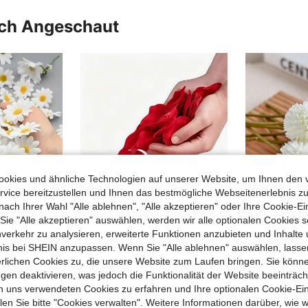
uch Angeschaut
okies und ähnliche Technologien auf unserer Website, um Ihnen den 
vice bereitzustellen und Ihnen das bestmögliche Webseitenerlebnis zu
nach Ihrer Wahl "Alle ablehnen", "Alle akzeptieren" oder Ihre Cookie-Ei
e "Alle akzeptieren" auswählen, werden wir alle optionalen Cookies s
nverkehr zu analysieren, erweiterte Funktionen anzubieten und Inhalte
16
bnis bei SHEIN anzupassen. Wenn Sie "Alle ablehnen" auswählen, lassen
10/50/100/200 Stück weiße Gänseblümchen Künstliche Blumen, bunte Gänseblümchen Füllblumen, geeignet für DIY Basteleien, Kranz Herstellung, Vase Dekoration, Haarschmuck, Tischdekoration, passend für Frühlingshochzeit, Verlobung, Geburtstag, Heimfeier, Heimdekoration, Feiertage & Party Dekoration, Herbstdekoration und andere Anlässe
1000/100 Stück rote künstliche Rosenblütenblätter, Hochzeits-Schlafzimmer-Dekoration Bett-Streuung, Heiratsantrag, Geständnis, Jahrestag romantische Atmosphäre Dekoration, Geburtstagsparty, KTV Hand-Streu-Requisiten, geeignet für Hochzeit, Party, Raumdekoration, Heimdekoration, Geburtstagsdekoration, Tischdekoration, Schlafzimmerdekoration, Raumdekoration, Schulanfang, Schulanfang Saison, Blütenblätter, Halloween, Weihnachten, Heiratsantrag Dekoration, Weihnachtsdekoration, Herbstdekoration, Outdoor künstliche Blumen, Halloween Heimdekoration, Wohnzimmerdekoration Zubehör
erlichen Cookies zu, die unsere Website zum Laufen bringen. Sie könne
28 übrig
in pvc Künstliche Blumen
(
gen deaktivieren, was jedoch die Funktionalität der Website beeinträc
3,08€
3,48€
n uns verwendeten Cookies zu erfahren und Ihre optionalen Cookie-Ei
n Sie bitte "Cookies verwalten". Weitere Informationen darüber, wie w