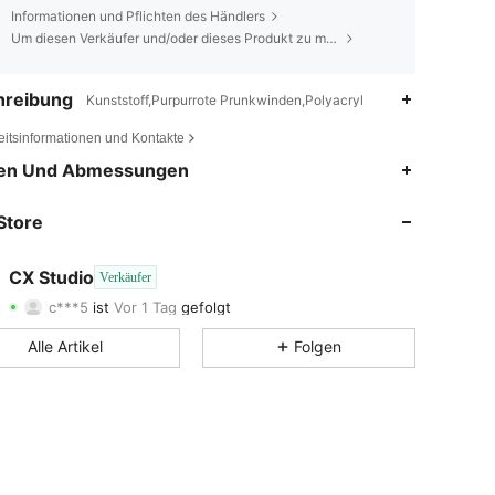
Informationen und Pflichten des Händlers
Um diesen Verkäufer und/oder dieses Produkt zu melden
hreibung
Kunststoff,Purpurrote Prunkwinden,Polyacryl
eitsinformationen und Kontakte
4,60
7
44
en Und Abmessungen
4,60
7
44
Store
4,60
7
44
CX Studio
Verkäufer
c***5
ist
Vor 1 Tag
gefolgt
4,60
7
44
Bewertung
Artikel
Follower
Alle Artikel
Folgen
4,60
7
44
4,60
7
44
4,60
7
44