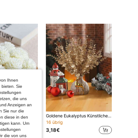
4,60
7
44
4,60
7
44
4,60
7
44
von Ihnen
 bieten. Sie
nstellungen
etzen, die uns
 und Anzeigen an
 Sie nur die
8/16 Stück künstliche Chrysanthemen, Löwenzahn, Hortensien Blumenstrauß, geeignet als Geschenk für Freunde, Bräute, Hochzeitsdekoration, Zuhause, Büro, Café, Party
Goldene Eukalyptus Künstliche Blumen - Realistische künstliche Eukalyptusblätter, geeignet für Weihnachten, Hochzeit, Valentinstag Dekoration und Heimdekoration (Vase nicht enthalten)
n diese in den
16 übrig
1000+)
htigen kann. Um
3,18€
nstellungen
ir die von uns