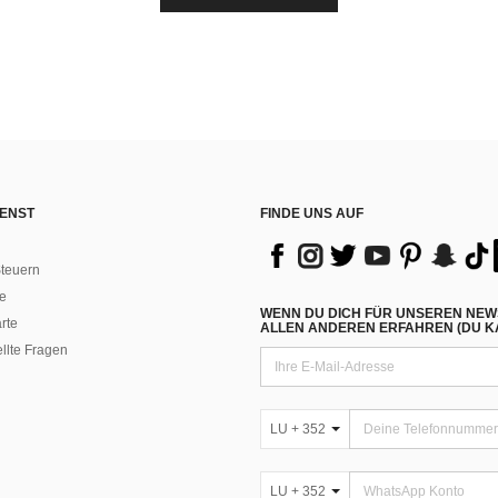
ENST
FINDE UNS AUF
teuern
e
WENN DU DICH FÜR UNSEREN NEW
rte
ALLEN ANDEREN ERFAHREN (DU KA
ellte Fragen
LU + 352
LU + 352