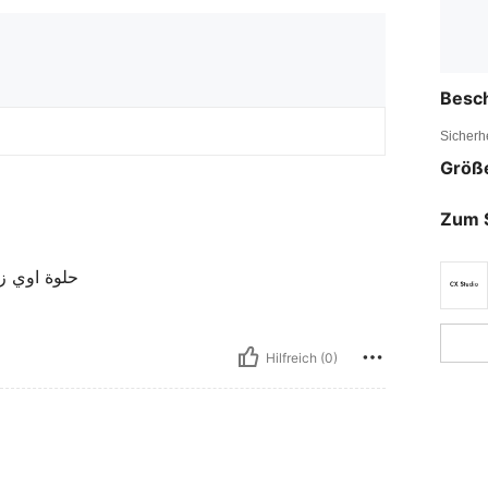
Besc
Sicherh
Größ
Zum 
‏حلوة اوي 
Hilfreich (0)