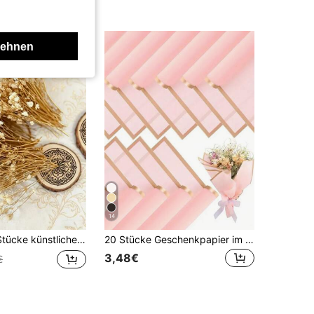
lehnen
14
aut Blumen, Elfenbein Blumen Vase Dekoration für Hochzeit, Zuhause, Büro, Party, Garten, Kartenherstellung, DIY
20 Stücke Geschenkpapier im koreanischen Stil mit Goldrand, geeignet für DIY Basteleien, Geschenke, Blumendekoration, 23 x 23 Zoll, Seidenpapier, Bouquet Zubehör (Rosa)
3,48€
€