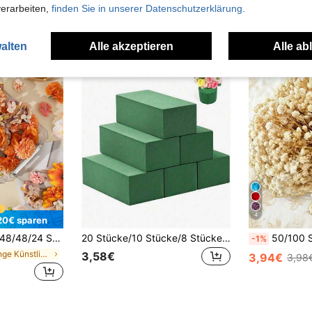
verarbeiten,
finden Sie in unserer Datenschutzerklärung.
alten
Alle akzeptieren
Alle ab
4
20€ sparen
 Dekoration, DIY Kranz/Girlande Dekoration, Wohnzimmer Tischplatte Kuchen Dekoration, Geeignet für Frauen/Mädchen/Ehefrau DIY Handgemachte Geschenke
20 Stücke/10 Stücke/8 Stücke/5 Stücke/2 Stücke/1 Stück - Blumensteckschaumblöcke, (14 cm L x 8 cm B x 4 cm H) Pflanzenschaum, grüner Nass-/Trockenschaum, für frische oder künstliche Blumenarrangements, Floristenschaum, geeignet für Hochzeiten, Geburtstage und Heimdekoration
50/100 Stücke künstliche weiße Mini getrocknete Schleierkr
-1%
in orange Künstliche Dekorationen&Künstliche Dekor
3,58€
3,94€
3,98