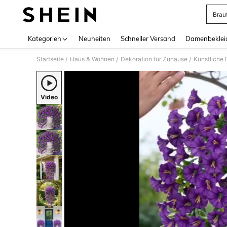
Brau
Use up 
Kategorien
Neuheiten
Schneller Versand
Damenbeklei
Startseite
Haus & Wohnen
Dekoration für Zuhause
Künstliche
/
/
/
Video