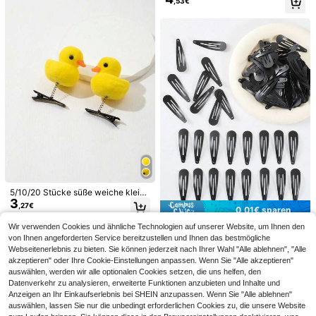
,53€
nd Haarspangen, Haarstyling-Clip
s, Mode Streetstyle Haaraccessoir
es für Mädchen und Teenager
Friful
FRIFUL 2/1 Stück große glänz
NEW
3
ende Haarspange für Frauen, leicht
,98€
e Kunststoff-Haarspange, geeignet
zum Baden, Gesichtwaschen und z
um Kombinieren von Outfits
Happy Girl World.
2/1 Stück Farbverlauf Blau & R
NEW
3
osa Blumen Haarspange und Cut O
5/10/20 Stücke süße weiche kleine
,92€
ut Haarspange, elegante vielseitige
3
gelbe Enten Haarspangen, Cartoon
,27€
0,01€ sparen
Haifisch-Haarspange für den Hinter
3D Haarzubehör geeignet für Schül
kopf, modische vielseitige elegante
erinnen, Haarspangen, Haarnadeln,
Wir verwenden Cookies und ähnliche Technologien auf unserer Website, um Ihnen den
100 Stücke/60 Stücke/40 Stücke/
minimalistische einfarbige Haarspa
Haarspangen, Kopfschmuck, Haarn
10 Stücke einfache schwarze 1.96 I
von Ihnen angeforderten Service bereitzustellen und Ihnen das bestmögliche
(1000+)
nge, geeignet für Alltag, Lässig, Part
adeln
nch Elastikhaarklemmen, Mädchen
Webseitenerlebnis zu bieten. Sie können jederzeit nach Ihrer Wahl "Alle ablehnen", "Alle
3
y, Strand, Urlaub, Frisurdesign, Gesi
,07€
3,08€
Haaraccessoires, geeignet für tägli
chtswaschen/Haarewaschen, Mak
akzeptieren" oder Ihre Cookie-Einstellungen anpassen. Wenn Sie "Alle akzeptieren"
ches Hareflechten, Pony, Make-u
e-up, Kleidungshörner, Frühlings-H
auswählen, werden wir alle optionalen Cookies setzen, die uns helfen, den
p, Dusche
aarspange, Sommer-Haarspange, H
Datenverkehr zu analysieren, erweiterte Funktionen anzubieten und Inhalte und
erbst-Haaraccessoire, Winter-Haar
Anzeigen an Ihr Einkaufserlebnis bei SHEIN anzupassen. Wenn Sie "Alle ablehnen"
spange
auswählen, lassen Sie nur die unbedingt erforderlichen Cookies zu, die unsere Website
1 Stück Französische Twist Haarsp