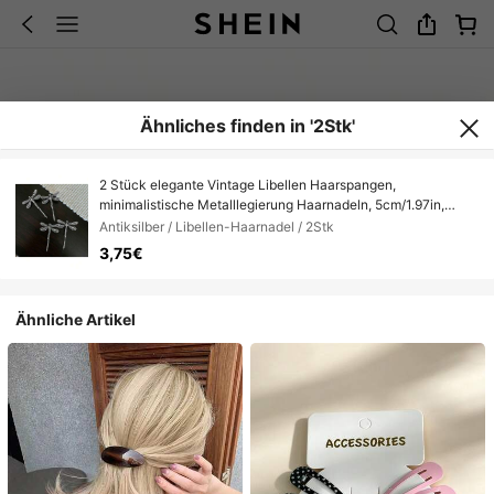
Ähnliches finden in '2Stk'
2 Stück elegante Vintage Libellen Haarspangen,
minimalistische Metalllegierung Haarnadeln, 5cm/1.97in,
geeignet für tägliche Dekoration von Frauen, Lässig, Formell,
Antiksilber / Libellen-Haarnadel / 2Stk
Reisen, Schule, Party, Geschenk, Haarklammern
3,75€
Ähnliche Artikel