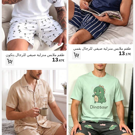
طقم ملابس منزلية صيفي للرجال بقمي
13
ص بدون أكمام بياقة دائرية وشورت مخط
.17€
طقم ملابس منزلية صيفي للرجال يتكون
ط
13
من تي شيرت بياقة دائرية وشورت كاجوا
.67€
ل