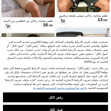
طقم بيجامة رجالي صيفي بطبعة ديناصور
13
كرتونية، أكمام قصيرة وشورت
.99€
طقم بيجامة رجالي من قطعتين من السات
16
ان باللون الشمبانيا المخطط، أكمام قصي
.18€
رة وشورت، ملابس منزلية كاجوال مريحة
بياقة طية، ملابس منزلية عصرية
نستخدم ملفات تعريف الارتباط والتقنيات المماثلة على موقعنا الإلكتروني لتقديم الخدمة التي
تطلبها، وللسعي لتقديم أفضل تجربة ممكنة على الموقع. يمكنك "رفض الكل"، "قبول الكل"، أو
تعيين تفضيلات ملفات تعريف الارتباط الخاصة بك في أي وقت حسب اختيارك. من خلال تحديد
"قبول الكل"، سنقوم بتعيين جميع ملفات تعريف الارتباط الاختيارية، والتي تساعدنا في تحليل
الحركة المرورية، وتقديم وظائف محسّنة، وتخصيص المحتوى والإعلانات لتكملة تجربة التسوق
الخاصة بك مع SHEIN.
من خلال تحديد "رفض الكل"، ستسمح باستخدام ملفات تعريف الارتباط الضرورية فقط التي تجعل
موقعنا الإلكتروني يعمل. قد تتمكن من تعطيلها عن طريق تغيير إعدادات متصفحك، ولكن قد يؤثر
ذلك على كيفية عمل الموقع. لمعرفة المزيد عن ملفات تعريف الارتباط التي نستخدمها وتعديل
إعدادات ملفات تعريف الارتباط الاختيارية الخاصة بك، يرجى تحديد "إدارة ملفات تعريف الارتباط".
لمزيد من المعلومات حول كيفية معالجتنا للبيانات التي نجمعها، انقر هنا لمشاهدة سياسة
الخصوصية الخاصة بنا.
انقر هنا لمشاهدة سياسة الخصوصية الخاصة بنا.
رفض الكل
Daypath طقم ملابس منزلية للرجال بطب
16
عة ديناصور كرتونية مع ملابس علوية بأكتا
17.99€
%5-
.99€
طقم ملابس منزلية كاجوال يومي للرجال
ف منسدلة وشورت
قبول الكل