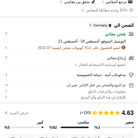
مرجع المقاس
تحقق من مقاسي
92%
وجدته مطابقًا للمقاس
الشحن الي
Germany
شحن مجاني
التوصيل المتوقع:
أغسطس 18 - أغسطس 21
انضم للحصول على X12 كوبونات شحن (بقيمة 32.07€)
إرجاع مجاني
تخضع لسياسة الاستخدام العادل
مدفوعات آمنة · حماية الخصوصية
تم البيع والشحن من قبل التاجر: شي إن
معلومات والتزامات البائع
للإبلاغ عن هذا البائع و/أو المنتج
4.63
(100+)
عرض المزيد
صغير
مناسب
كبير
%5
%92
%3