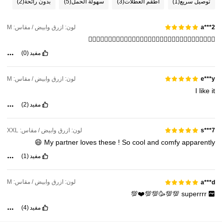
توصيل سريع
(1)
أطقم العطلات
(3)
سهولة الحمل
(5)
بدون رائحة
(2)
لون: ازرق وابيض / مقاس: M
a***2
👍🏻👍🏻👍🏻👍🏻👍🏻👍🏻👍🏻👍🏻👍🏻👍🏻👍🏻👍🏻👍🏻👍🏻👍🏻👍🏻
مفيد
(0)
لون: ازرق وابيض / مقاس: M
e***y
I
like
it
مفيد
(2)
لون: ازرق وابيض / مقاس: XXL
s***7
😄
My
partner
loves
these
!
So
cool
and
comfy
apparently
مفيد
(1)
لون: ازرق وابيض / مقاس: M
a***d
💯💯🥳💯💯❤️💯
superrrr
مفيد
(4)