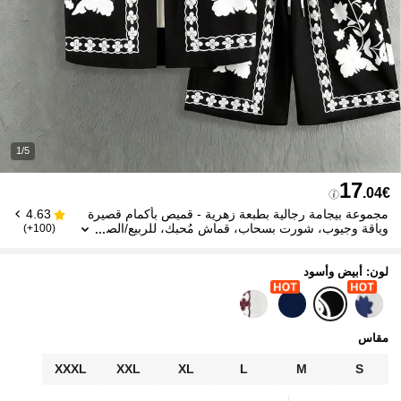
1/5
17
.04€
مجموعة بيجامة رجالية بطبعة زهرية - قميص بأكمام قصيرة
4.63
وياقة وجيوب، شورت بسحاب، قماش مُحبك، للربيع/الص
(100+)
يف، للعطلات/الشاطئ، هدية عيد ميلاد للحبيب، قطعتان
لون: أبيض وأسود
مقاس
XXXL
XXL
XL
L
M
S