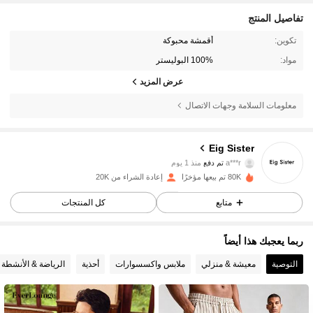
تفاصيل المنتج
تكوين:
أقمشة محبوكة
مواد:
100% البوليستر
عرض المزيد
معلومات السلامة وجهات الاتصال
Eig Sister
3.5K متابعون
4.86
a***r
تم دفع
منذ 1 يوم
80K تم بيعها مؤخرًا
إعادة الشراء من 20K
3.5K متابعون
4.86
متابع
كل المنتجات
ربما يعجبك هذا أيضاً
3.5K متابعون
4.86
التوصية
معيشة & منزلي
ملابس واكسسوارات
أحذية
الرياضة & الأنشطة 
3.5K متابعون
4.86