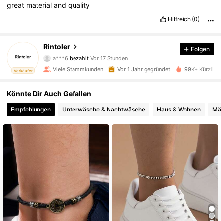
great
material
and
quality
Hilfreich
(0)
5K Follower
4,86
Rintoler
Folgen
a***6
bezahlt
Vor 17 Stunden
c***a
ist
Vor 1 Tag
gefolgt
5K Follower
4,86
Viele Stammkunden
Vor 1 Jahr gegründet
99K+ Kürzlich
Verkäufer
5K Follower
4,86
Könnte Dir Auch Gefallen
Empfehlungen
Unterwäsche & Nachtwäsche
Haus & Wohnen
Mä
5K Follower
4,86
5K Follower
4,86
5K Follower
4,86
5K Follower
4,86
5K Follower
4,86