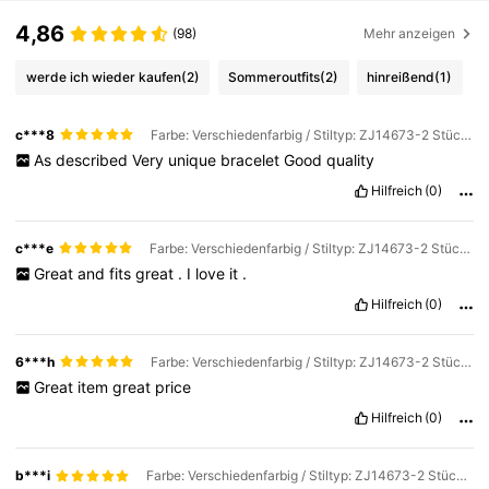
4,86
(98)
Mehr anzeigen
werde ich wieder kaufen
(2)
Sommeroutfits
(2)
hinreißend
(1)
c***8
Farbe: Verschiedenfarbig / Stiltyp: ZJ14673-2 Stück Fußkettchen / Größe: Einheitsgröße
As
described
Very
unique
bracelet
Good
quality
Hilfreich
(0)
c***e
Farbe: Verschiedenfarbig / Stiltyp: ZJ14673-2 Stück Fußkettchen / Größe: Einheitsgröße
Great
and
fits
great
.
I
love
it
.
Hilfreich
(0)
6***h
Farbe: Verschiedenfarbig / Stiltyp: ZJ14673-2 Stück Fußkettchen / Größe: Einheitsgröße
Great
item
great
price
Hilfreich
(0)
b***i
Farbe: Verschiedenfarbig / Stiltyp: ZJ14673-2 Stück Fußkettchen / Größe: Einheitsgröße