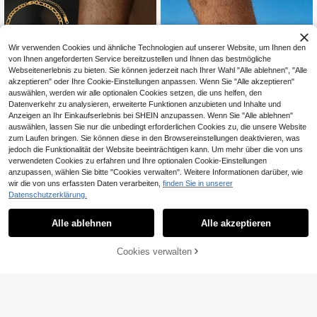
rmante Sommer Elemente Muschel
Anhänger Gold Fußkette für Somme
r Strandurlaub Partys, geeignet für
Herren Strandurlaub Reisebekleidu
ng, geben Sie Ihrem Freund ein Glü
Wir verwenden Cookies und ähnliche Technologien auf unserer Website, um Ihnen den
cksgeschenk
von Ihnen angeforderten Service bereitzustellen und Ihnen das bestmögliche
Webseitenerlebnis zu bieten. Sie können jederzeit nach Ihrer Wahl "Alle ablehnen", "Alle
akzeptieren" oder Ihre Cookie-Einstellungen anpassen. Wenn Sie "Alle akzeptieren"
auswählen, werden wir alle optionalen Cookies setzen, die uns helfen, den
Datenverkehr zu analysieren, erweiterte Funktionen anzubieten und Inhalte und
Anzeigen an Ihr Einkaufserlebnis bei SHEIN anzupassen. Wenn Sie "Alle ablehnen"
auswählen, lassen Sie nur die unbedingt erforderlichen Cookies zu, die unsere Website
zum Laufen bringen. Sie können diese in den Browsereinstellungen deaktivieren, was
jedoch die Funktionalität der Website beeinträchtigen kann. Um mehr über die von uns
MONALLY 18 Karat vergoldete Cha
verwendeten Cookies zu erfahren und Ihre optionalen Cookie-Einstellungen
rm Hüftkette aus Edelstahl im Hip-H
4
anzupassen, wählen Sie bitte "Cookies verwalten". Weitere Informationen darüber, wie
,04€
op-Stil, hypoallergen, Männerschm
wir die von uns erfassten Daten verarbeiten,
finden Sie in unserer
MONALLY Herren Edelstahl kl
NEW
uck für den täglichen Gebrauch als
Datenschutzerklärung.
assisch grün & schwarz rundes Ziff
Geschenk
19 übrig
erblatt Fußkettchen, wasserdichte
5
Fußkette, Herren täglicher Strandsc
,08€
Alle ablehnen
Alle akzeptieren
hmuck, Geburtstagsgeschenk
Cookies verwalten
ZUM WARENKORB HINZUFÜGEN