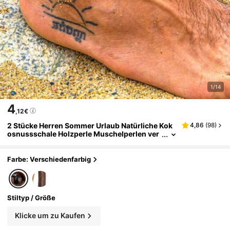
1/14
4
,12€
2 Stücke Herren Sommer Urlaub Natürliche Kok
4,86
(
98
)
osnussschale Holzperle Muschelperlen ver
stellbarer Fußkettchen, geeignet für Urlaub,
Vatertagsgeschenk oder Paare
Farbe: Verschiedenfarbig
Stiltyp / Größe
Klicke um zu Kaufen