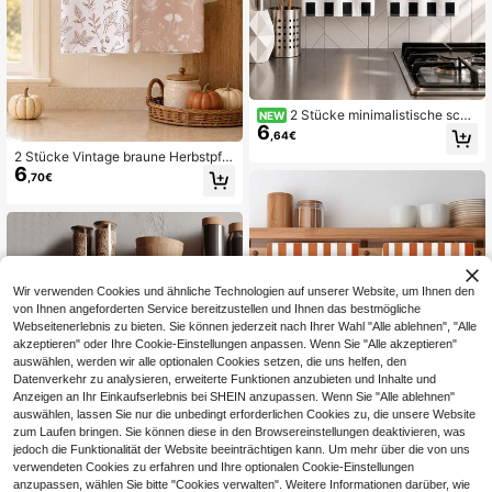
2 Stücke minimalistische sch
NEW
6
warz-weiße gerade Linien geometri
,64€
scher Muster Küchentücher Geschi
2 Stücke Vintage braune Herbstpfla
rrtücher 40*60cm/45*70cm Ultra-
6
nzen-gefallene Ahornblatt-Muster
Feinfaser Polyester Material moder
,70€
Küchentücher, weiche Polyester-G
ne weiche Geschirrtücher Küchent
eschirrtücher, geeignet für Küchend
ücher, Geschirrtücher, Handtücher,
ekoration, Küchenreinigung, Feierta
Geschirrtücher, Heimdekoration, Kü
gsparty-Dekoration, Küchen- & Ba
chendekoration, Kochen Backen H
dezimmer-Zubehör, Haushaltsartik
andtücher Küchenzubehör maschin
el, Heimdekoration, Einweihungsge
enwaschbar Reinigung tägliche Not
schenk
wendigkeiten geeignet für Restaura
Wir verwenden Cookies und ähnliche Technologien auf unserer Website, um Ihnen den
ntküche tägliche Dekoration und G
von Ihnen angeforderten Service bereitzustellen und Ihnen das bestmögliche
eschenke zu allen Jahreszeiten
Webseitenerlebnis zu bieten. Sie können jederzeit nach Ihrer Wahl "Alle ablehnen", "Alle
akzeptieren" oder Ihre Cookie-Einstellungen anpassen. Wenn Sie "Alle akzeptieren"
auswählen, werden wir alle optionalen Cookies setzen, die uns helfen, den
Datenverkehr zu analysieren, erweiterte Funktionen anzubieten und Inhalte und
Anzeigen an Ihr Einkaufserlebnis bei SHEIN anzupassen. Wenn Sie "Alle ablehnen"
auswählen, lassen Sie nur die unbedingt erforderlichen Cookies zu, die unsere Website
zum Laufen bringen. Sie können diese in den Browsereinstellungen deaktivieren, was
jedoch die Funktionalität der Website beeinträchtigen kann. Um mehr über die von uns
2 Stücke Zitronenbaum Topfpflanz
verwendeten Cookies zu erfahren und Ihre optionalen Cookie-Einstellungen
e Muster Küchen Geschirrtücher, fri
6 übrig
anzupassen, wählen Sie bitte "Cookies verwalten". Weitere Informationen darüber, wie