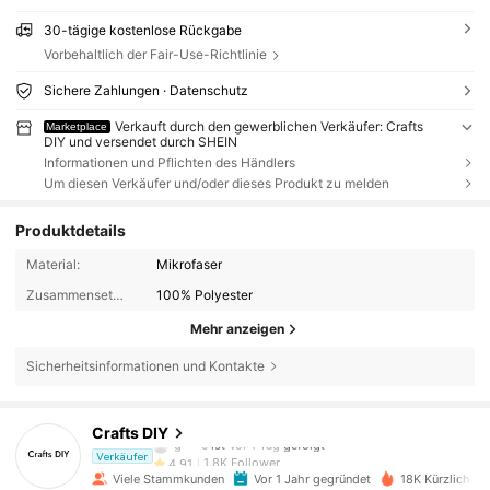
30-tägige kostenlose Rückgabe
Vorbehaltlich der Fair-Use-Richtlinie
Sichere Zahlungen · Datenschutz
Verkauft durch den gewerblichen Verkäufer: Crafts
Marketplace
DIY und versendet durch SHEIN
Informationen und Pflichten des Händlers
Um diesen Verkäufer und/oder dieses Produkt zu melden
Produktdetails
Material:
Mikrofaser
Zusammensetzung:
100% Polyester
Mehr anzeigen
Sicherheitsinformationen und Kontakte
1.8K Follower
4,91
Crafts DIY
g***c
ist
Vor 1 Tag
gefolgt
1.8K Follower
4,91
Verkäufer
Viele Stammkunden
Vor 1 Jahr gegründet
18K Kürzlich ve