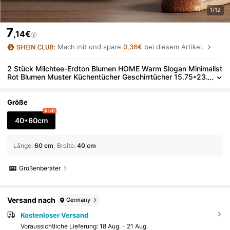
1/12
7
,14€
Mach mit und spare
0,36€
bei diesem Artikel.
2 Stück Milchtee-Erdton Blumen HOME Warm Slogan Minimalist
Rot Blumen Muster Küchentücher Geschirrtücher 15.75*23.
62in(40*60cm) Ultra-Fein Mikrofaser Polyester Material M
odern Weich Geschirrtücher Küchentücher, Geschirrtücher, Han
dtücher, Geschirrtücher, Heimdekoration, Küchendekoration Ha
Größe
ndtücher Küchenzubehör Maschinenwaschbar Reinigungsartik
6 left
el Geeignet für Restaurant Küche Badezimmer Heimdekoration
40*60cm
und Geschenke Alle Jahreszeiten
Länge
:
60 cm
Breite
:
40 cm
Größenberater
Versand nach
Germany
Kostenloser Versand
Voraussichtliche Lieferung:
18 Aug. - 21 Aug.