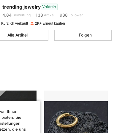
trending jewelry
Verkäufer
4,84
138
938
Bewertung
Artikel
Follower
Kürzlich verkauft
2K+ Erneut kaufen
4,84
138
938
Alle Artikel
Folgen
4,84
138
938
4,84
138
938
4,84
138
938
4,84
138
938
von Ihnen
 bieten. Sie
4,84
138
938
nstellungen
etzen, die uns