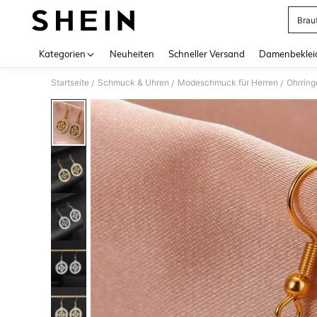
Brau
Use up 
Kategorien
Neuheiten
Schneller Versand
Damenbeklei
Startseite
Schmuck & Uhren
Modeschmuck für Herren
Ohrring
/
/
/