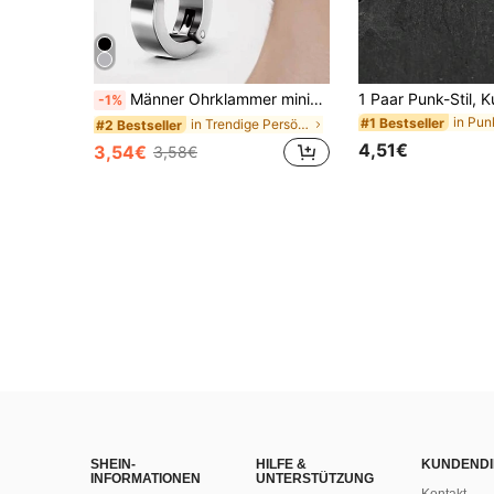
Männer Ohrklammer minimalistisch Edelstahl
-1%
#1 Bestseller
in Trendige Persönlichkeit Männer Ohrringe
#2 Bestseller
4,51€
3,54€
3,58€
SHEIN-
HILFE &
KUNDENDI
INFORMATIONEN
UNTERSTÜTZUNG