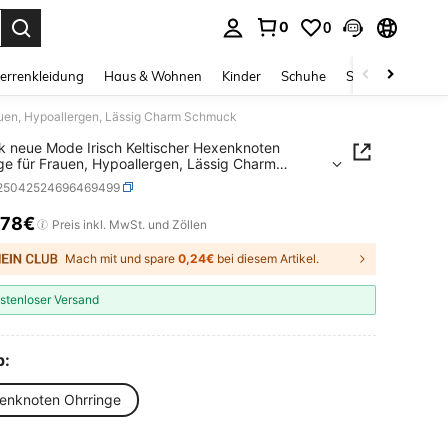
0
0
ess Enter to select.
errenkleidung
Haus & Wohnen
Kinder
Schuhe
Schmuck & Acces
rauen, Hypoallergen, Lässig Charm Schmuck
k neue Mode Irisch Keltischer Hexenknoten
ge für Frauen, Hypoallergen, Lässig Charm
ck
j25042524696469499
,78€
ICE AND AVAILABILITY
Preis inkl. MwSt. und Zöllen
Mach mit und spare
0,24€
bei diesem Artikel.
stenloser Versand
p:
enknoten Ohrringe