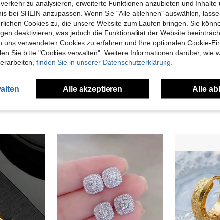
nverkehr zu analysieren, erweiterte Funktionen anzubieten und Inhalte
bnis bei SHEIN anzupassen. Wenn Sie "Alle ablehnen" auswählen, lassen
erlichen Cookies zu, die unsere Website zum Laufen bringen. Sie könne
gen deaktivieren, was jedoch die Funktionalität der Website beeinträc
n uns verwendeten Cookies zu erfahren und Ihre optionalen Cookie-Ei
n Sie bitte "Cookies verwalten". Weitere Informationen darüber, wie w
verarbeiten,
finden Sie in unserer Datenschutzerklärung.
in Gold Männer Ohrringe
#4 Bestseller
1 Paar Punk, Totenkopf Ohrstecker, Herren Ohrringe
Aomogo Edelstahl-Ohrringe, modische Punk-Ohrringe im Hip-Hop-Gothic-Stil, Unisex-Ohrringe mit zwei Kreuz-Kettenanhängern in goldener Farbe, Schmuckgeschenke für Frauen
(1000+)
in Schwarz Männer Ohrringe
in Gold Männer Ohrringe
in Gold Männer Ohrringe
#4 Bestseller
#4 Bestseller
alten
Alle akzeptieren
Alle ab
4,24€
(1000+)
(1000+)
4,67€
in Gold Männer Ohrringe
#4 Bestseller
(1000+)