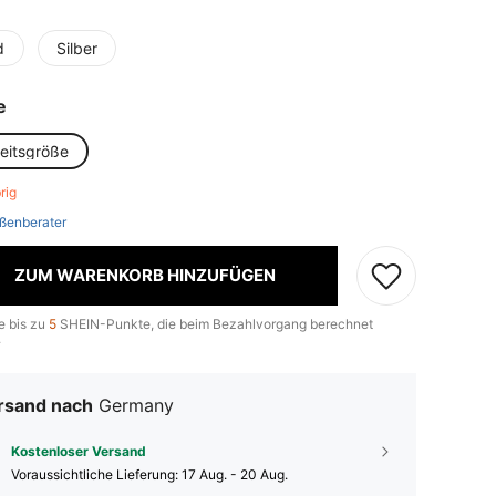
e
d
Silber
e
heitsgröße
brig
ßenberater
ZUM WARENKORB HINZUFÜGEN
e bis zu
5
SHEIN-Punkte, die beim Bezahlvorgang berechnet
.
rsand nach
Germany
Kostenloser Versand
Voraussichtliche Lieferung:
17 Aug. - 20 Aug.