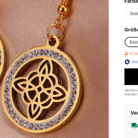
Farb
Gol
Größ
Ein
10 ü
Grö
Verdien
werden
Ve