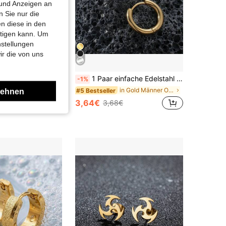
 und Anzeigen an
4,84
138
938
 Sie nur die
n diese in den
htigen kann. Um
nstellungen
ir die von uns
1 Stück Herren Geometrischer Langohrring
1 Paar einfache Edelstahl Creolen mit 2,5mm Dicke für Herren
-1%
in Gold Männer Ohrringe
#5 Bestseller
lehnen
3,64€
3,68€