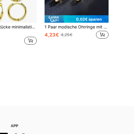
0,02€ sparen
OBOVAY 10 Stücke minimalistisch Titan Stahl Kreolen Titan Stahl Schmuck Geschenk Für Männer Modisch
1 Paar modische Ohrringe mit kubischen Zirkonia Kreuzanhänger, geeignet für Männer und Frauen, Street Hip-Hop Stil Schmuckzubehör, Party Schmuck, Geschenk für Liebhaber, Mutter, Muttertag
4,23€
4,25€
APP