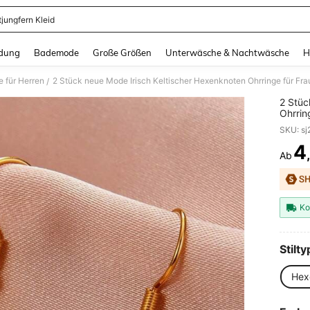
tjungfern Kleid
and down arrow keys to navigate search Zuletzt gesucht and Suche und Finde. Pr
dung
Bademode
Große Größen
Unterwäsche & Nachtwäsche
H
e für Herren
2 Stück neue Mode Irisch Keltischer Hexenknoten Ohrringe für F
/
2 Stüc
Ohrrin
Schmu
SKU: s
4
Ab
PR
Ko
Stilty
Hex