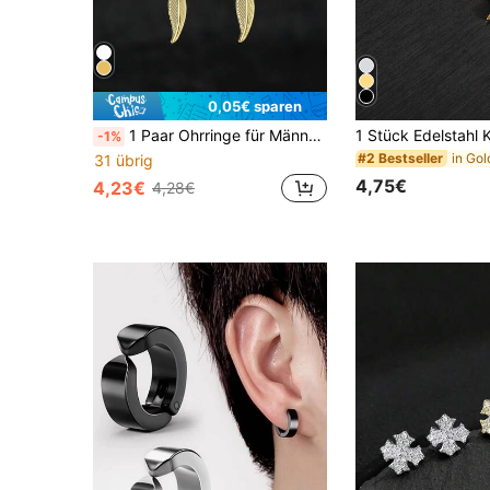
0,05€ sparen
1 Paar Ohrringe für Männer aus Edelstahl mit Feder-Anhänger im minimalistischen Design
-1%
#2 Bestseller
31 übrig
4,75€
4,23€
4,28€