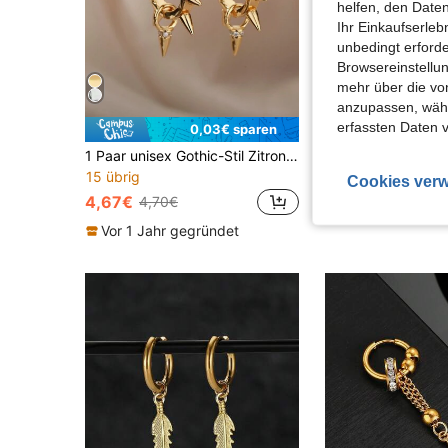
helfen, den Date
Ihr Einkaufserle
unbedingt erford
Browsereinstellun
mehr über die vo
anzupassen, wähle
erfassten Daten 
0,03€ sparen
1 Paar unisex Gothic-Stil Zitronen-förmige Ohrstecker, Hip-Hop Ohrringe für Party/Club
15 übrig
#7 Bestseller
Cookies verw
4,67€
3,74€
4,70€
3,77€
Vor 1 Jahr gegründet