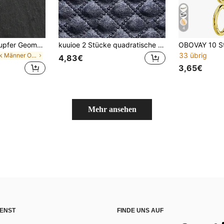
4
1 Paar Punk-Stil, Kupfer Geometrische Kubikzirkonia Schild Ohrstecker, Unisex Ohrringe, geeignet für den täglichen Gebrauch und Partys, Urlaubsgeschenke
kuuioe 2 Stücke quadratische Zirkonia Stein funkelnde Hip-Hop Stil Ohrstecker für Männer & Frauen, modischer eleganter Schmuck Punk alltägliches Tragen Ohrringe
33 übrig
in Punk Männer Ohrringe
4,83€
3,65€
Mehr ansehen
ENST
FINDE UNS AUF