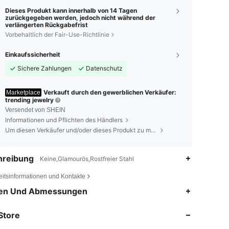
Dieses Produkt kann innerhalb von 14 Tagen
zurückgegeben werden, jedoch nicht während der
verlängerten Rückgabefrist
Vorbehaltlich der Fair-Use-Richtlinie
Einkaufssicherheit
Sichere Zahlungen
Datenschutz
Verkauft durch den gewerblichen Verkäufer:
Marketplace
trending jewelry
Versendet von SHEIN
Informationen und Pflichten des Händlers
Um diesen Verkäufer und/oder dieses Produkt zu melden
hreibung
Keine,Glamourös,Rostfreier Stahl
eitsinformationen und Kontakte
en Und Abmessungen
4,84
138
938
Store
4,84
138
938