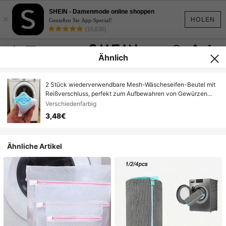
SHEIN - Damenmode online shoppen
×
HOLEN
Genießen Sie App-Special!
(10,830)
Ähnlich
2 Stück wiederverwendbare Mesh-Wäscheseifen-Beutel mit
Reißverschluss, perfekt zum Aufbewahren von Gewürzen
und empfindlichen Artikeln, maschinenwaschbare
Verschiedenfarbig
Schuhbeutel, Mesh-Aufbewahrungsbeutel für die
3,48€
Haushaltsorganisation, leichte Reise-Wäschebeutel mit
sicherem Reißverschluss, atmungsaktive Netz-Beutel für
Unterwäsche und Kleidung
Ähnliche Artikel