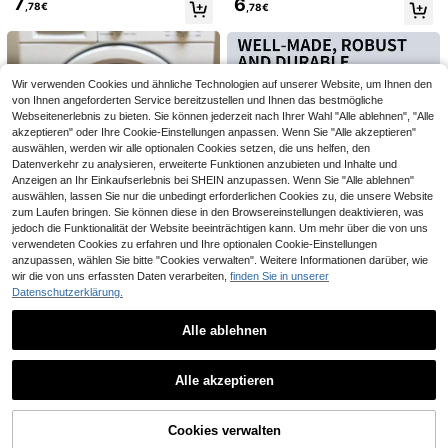
1 Stück Waschmaschinen-Abtropfs
7
6
,78€
,78€
Aufbewahrungsorganizer, Korb für
iederverwendbarer Schuhbeutel, z
chale, Wäschezimmer-Essentials B
#1 Bestseller
in Wäschekörbe
Sportmützen, Kleidung und Reisen
um Waschen von Sneakern, gelbes
odenschutzwanne zur Vermeidung
7
weiches Futter, geeignet für Sneak
,58€
von Wasserüberlauf, langanhaltend
er und Freizeitschuhe, Wäschenetz
Aufbewahrungslösung für den Haus
halt, Zubehör für Reinigungsartikel i
m Wäschebereich, platzsparend
Wir verwenden Cookies und ähnliche Technologien auf unserer Website, um Ihnen den
von Ihnen angeforderten Service bereitzustellen und Ihnen das bestmögliche
Webseitenerlebnis zu bieten. Sie können jederzeit nach Ihrer Wahl "Alle ablehnen", "Alle
akzeptieren" oder Ihre Cookie-Einstellungen anpassen. Wenn Sie "Alle akzeptieren"
auswählen, werden wir alle optionalen Cookies setzen, die uns helfen, den
Datenverkehr zu analysieren, erweiterte Funktionen anzubieten und Inhalte und
Anzeigen an Ihr Einkaufserlebnis bei SHEIN anzupassen. Wenn Sie "Alle ablehnen"
auswählen, lassen Sie nur die unbedingt erforderlichen Cookies zu, die unsere Website
zum Laufen bringen. Sie können diese in den Browsereinstellungen deaktivieren, was
jedoch die Funktionalität der Website beeinträchtigen kann. Um mehr über die von uns
verwendeten Cookies zu erfahren und Ihre optionalen Cookie-Einstellungen
1 Set Wäscheleine aus Edelstahl, tra
1 Stück/2 Stück Multifunktionale W
Schlauchige Person Gadget Wasch
anzupassen, wählen Sie bitte "Cookies verwalten". Weitere Informationen darüber, wie
4
gbar für Innen-/Außenwäsche, Cam
äscheseifen-Tasche - Wiederverw
bare Schuh Tasche, Anti-Verformu
,75€
29 übrig
6 übrig
wir die von uns erfassten Daten verarbeiten,
finden Sie in unserer
ping, Badezimmer & Studentenwoh
endbare Netzbeutel mit Reißversch
ngs Schuh Pflege Tasche, Speziell
3
6
Datenschutzerklärung.
nheim - Hundeleine - Multifunktion
,88€
,18€
luss, kompatibel mit Gewürzperlen,
für Waschmaschine
al, verzinkter Stahlseil - 2mm dick
maschinenwaschbar, geeignet für e
mpfindliche und kleine Gegenständ
Alle ablehnen
e, Wäschebeutel
Ähnliche vorrätige Artikel anzeigen
Alle ansehen
10/20 Stück Samt-Kleiderbügel, ho
Alle akzeptieren
chkapazitiver Kleiderorganizer ohn
#4 Bestseller
in Wäscheständer
Sorry, dieses Produkt ist ausverkauft.
e Spuren, geeignet für Schlafzimme
8
,63€
r, Balkon, Badschrank zum Aufhäng
en von Hemden, Mänteln, Kleidern,
Cookies verwalten
AUSVERKAUFT
Hosen