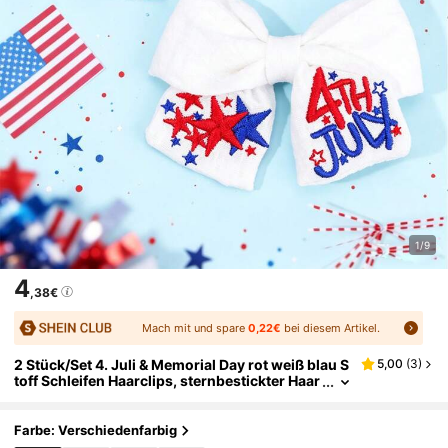
1/9
4
,38€
Mach mit und spare
0,22€
bei diesem Artikel.
2 Stück/Set 4. Juli & Memorial Day rot weiß blau S
5,00
(
3
)
toff Schleifen Haarclips, sternbestickter Haar
schmuck, amerikanischer Unabhängigkeitst
ag Mädchen Lehrer Feiertags Party Geschenk
Farbe: Verschiedenfarbig