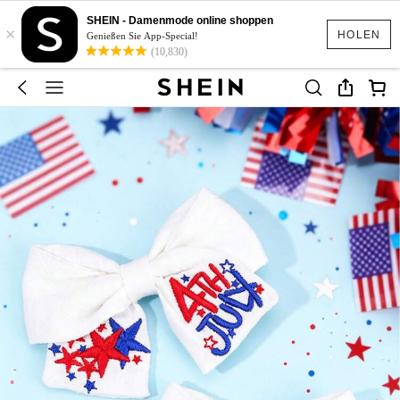
SHEIN - Damenmode online shoppen
×
HOLEN
Genießen Sie App-Special!
(10,830)