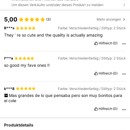
Um diesen Verkäufer und/oder dieses Produkt zu melden
5,00
(3)
Mehr anzeigen
R***x
Farbe: Verschiedenfarbig / Stiltyp: 2 Stück
They
’
re
so
cute
and
the
quality
is
actually
amazing
Hilfreich
(0)
l***a
Farbe: Verschiedenfarbig / Stiltyp: 2 Stück
so
good
my
fave
ones
!!
Hilfreich
(0)
k***8
Farbe: Verschiedenfarbig / Stiltyp: 2 Stück
Mas
grandes
de
lo
que
pensaba
pero
son
muy
bonitos
para
el
cole
Hilfreich
(0)
Produktdetails