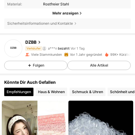
Material:
Rostfreier Stahl
Mehr anzeigen
Sicherheitsinformationen und Kontakte
DZBB
6K Follower
4,95
a***n
bezahlt
Vor 1 Tag
Verkäufer
Viele Stammkunden
Vor 1 Jahr gegründet
99K+ Kürzlich v
6K Follower
4,95
Folgen
Alle Artikel
Könnte Dir Auch Gefallen
6K Follower
4,95
Empfehlungen
Haus & Wohnen
Schmuck & Uhren
Schönheit und
6K Follower
4,95
6K Follower
4,95