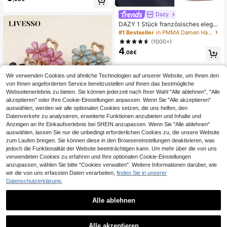
ge Haarspangen Schule Haarklam
mern Damen Haaraccessoires
Dazy
DAZY 1 Stück französisches elegan
tes Schildpatt-Marmor-Haarspang
#1 Bestseller
in PMMA Damen Haarschmuck
e, glänzende goldene Haarklammer
(1000+)
für Frauen Halboffen-Frisur, Vintage
4
minimalistisches ovales Haaracces
,08€
soire Geschenk
Wir verwenden Cookies und ähnliche Technologien auf unserer Website, um Ihnen den
von Ihnen angeforderten Service bereitzustellen und Ihnen das bestmögliche
Webseitenerlebnis zu bieten. Sie können jederzeit nach Ihrer Wahl "Alle ablehnen", "Alle
akzeptieren" oder Ihre Cookie-Einstellungen anpassen. Wenn Sie "Alle akzeptieren"
auswählen, werden wir alle optionalen Cookies setzen, die uns helfen, den
Datenverkehr zu analysieren, erweiterte Funktionen anzubieten und Inhalte und
Anzeigen an Ihr Einkaufserlebnis bei SHEIN anzupassen. Wenn Sie "Alle ablehnen"
auswählen, lassen Sie nur die unbedingt erforderlichen Cookies zu, die unsere Website
zum Laufen bringen. Sie können diese in den Browsereinstellungen deaktivieren, was
jedoch die Funktionalität der Website beeinträchtigen kann. Um mehr über die von uns
verwendeten Cookies zu erfahren und Ihre optionalen Cookie-Einstellungen
anzupassen, wählen Sie bitte "Cookies verwalten". Weitere Informationen darüber, wie
Livesso
wir die von uns erfassten Daten verarbeiten,
finden Sie in unserer
Livesso 5er Set Kristall- und Bl
NEW
Datenschutzerklärung.
3
10 Stück/Set Metallhaarklammern
umen-Dekorative Mode-Haarspan
,68€
geeignet zum Stylen, Abteilen, Salo
gen in mittlerer Größe für Haardekor
(1000+)
n, Wurzelschneiden, Ausdünnen, DI
ation, geeignet für elegante Seiten-
Alle ablehnen
3
,87€
Y Haarzubehör, Volumen-Clipping a
Dutt und Seitenfrisuren
n den Wurzeln, Haarfransen-Clip, H
aarstylingspartition-Lokalisierungs
Alle akzeptieren