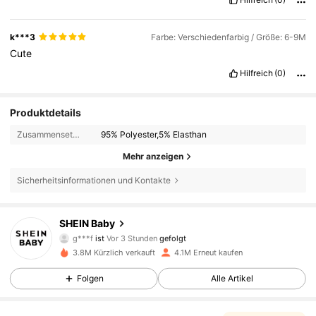
k***3
Farbe: Verschiedenfarbig / Größe: 6-9M
Cute
Hilfreich
(0)
Produktdetails
Zusammensetzung:
95% Polyester,5% Elasthan
Mehr anzeigen
Sicherheitsinformationen und Kontakte
742K Follower
4,92
SHEIN Baby
g***f
ist
Vor 3 Stunden
gefolgt
w***q
ist am Durchsuchen
742K Follower
4,92
3.8M Kürzlich verkauft
4.1M Erneut kaufen
Folgen
Alle Artikel
742K Follower
4,92