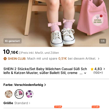
1/6
KI-generiert
10
,16€
Preis inkl. MwSt. und Zöllen
Mach mit und spare
0,51€
bei diesem Artikel.
SHEIN 2 Stücke/Set Baby Mädchen Casual Süß Sch
4,83
leife & Katzen Muster, süßer Ballett Stil, creme
(100+)
weiß rosa, Rundhals Kurzarm T-Shirt und Leggi
ngs Set, geeignet für Frühling/Sommer
Farbe: Verschiedenfarbig
Größe
Standard
19 left
14 left