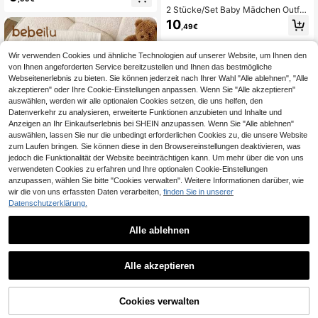
r für Baby Mädchen, weiches Set m
2 Stücke/Set Baby Mädchen Outfit,
it Rundhalsausschnitt und ausgeste
süßer Cartoon Hase & Leoparden M
llter Hose in Morandi-Farben.
10
,49€
uster Schleife Dekor Kurzarm T-Shi
rt kombiniert mit minimalistischer Le
oparden Muster Leggings, geeignet
Wir verwenden Cookies und ähnliche Technologien auf unserer Website, um Ihnen den
für Outdoor-Tragen im Sommer
von Ihnen angeforderten Service bereitzustellen und Ihnen das bestmögliche
Webseitenerlebnis zu bieten. Sie können jederzeit nach Ihrer Wahl "Alle ablehnen", "Alle
akzeptieren" oder Ihre Cookie-Einstellungen anpassen. Wenn Sie "Alle akzeptieren"
auswählen, werden wir alle optionalen Cookies setzen, die uns helfen, den
Datenverkehr zu analysieren, erweiterte Funktionen anzubieten und Inhalte und
Anzeigen an Ihr Einkaufserlebnis bei SHEIN anzupassen. Wenn Sie "Alle ablehnen"
auswählen, lassen Sie nur die unbedingt erforderlichen Cookies zu, die unsere Website
zum Laufen bringen. Sie können diese in den Browsereinstellungen deaktivieren, was
jedoch die Funktionalität der Website beeinträchtigen kann. Um mehr über die von uns
verwendeten Cookies zu erfahren und Ihre optionalen Cookie-Einstellungen
anzupassen, wählen Sie bitte "Cookies verwalten". Weitere Informationen darüber, wie
wir die von uns erfassten Daten verarbeiten,
finden Sie in unserer
Datenschutzerklärung.
4
Alle ablehnen
Bebeilu
28
SHEIN Baby Mädchen Lässig Minim
alistisch Kurzarm Shorts Set, geeig
9
LMoss Kids
,49€
net für den Sommer
Alle akzeptieren
SHEIN LMoss Kids Vintage süßes lu
stiges Dopamin-Frucht-Urlaubsmot
10
,24€
iv, rosa Farbblock-Streifen, Baby-M
ZUM WARENKORB
Cookies verwalten
ädchen lässiges minimalistisches K
JETZT EINKAUFEN
HINZUFÜGEN
urzarm-Rundhals-T-Shirt & ausgest