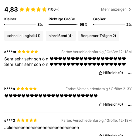
4,83
(100+)
Mehr anzeigen
Kleiner
Richtige Größe
Größer
3%
95%
2%
schnelle Logistik
(1)
hinreißend
(4)
Bequemer Träger
(2)
a***m
Farbe: Verschiedenfarbig / Größe: 12-18M
Sehr
sehr
sehr
sch
ö
n
❤️❤️❤️❤️❤️❤️❤️❤️❤️❤️❤️❤️❤️❤️❤️❤️❤️❤️
Sehr
sehr
sehr
sch
ö
n
❤️❤️❤️❤️❤️❤️❤️❤️❤️❤️❤️❤️❤️❤️❤️❤️❤️❤️
Hilfreich
(0)
h***n
Farbe: Verschiedenfarbig / Größe: 2-3Y
❤️❤️❤️❤️❤️❤️❤️❤️❤️❤️❤️❤️❤️❤️❤️❤️❤️❤️❤️❤️❤️❤️
Hilfreich
(0)
s***3
Farbe: Verschiedenfarbig / Größe: 12-18M
Jolieeeeeeeeeeeeeeeeeeeeeeeeeeee
Hilfreich
(0)