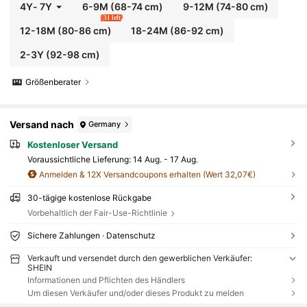
4Y
-
7Y
6-9M
(68-74 cm)
9-12M
(74-80 cm)
31 left
12-18M
(80-86 cm)
18-24M
(86-92 cm)
2-3Y
(92-98 cm)
Größenberater
Versand nach
Germany
Kostenloser Versand
Voraussichtliche Lieferung:
14 Aug. - 17 Aug.
Anmelden & 12X Versandcoupons erhalten (Wert 32,07€)
30-tägige kostenlose Rückgabe
Vorbehaltlich der Fair-Use-Richtlinie
Sichere Zahlungen · Datenschutz
Verkauft und versendet durch den gewerblichen Verkäufer:
SHEIN
Informationen und Pflichten des Händlers
Um diesen Verkäufer und/oder dieses Produkt zu melden