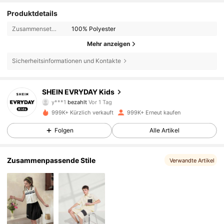
Produktdetails
Zusammensetzung:
100% Polyester
Mehr anzeigen
Sicherheitsinformationen und Kontakte
427K Follower
4,90
SHEIN EVRYDAY Kids
y***1
bezahlt
Vor 1 Tag
f***1
ist
Vor 6 Stunden
gefolgt
999K+ Kürzlich verkauft
999K+ Erneut kaufen
427K Follower
4,90
Folgen
Alle Artikel
427K Follower
4,90
Zusammenpassende Stile
Verwandte Artikel
427K Follower
4,90
427K Follower
4,90