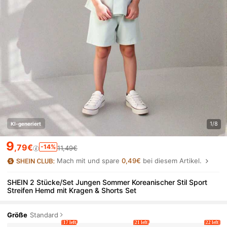
1/8
KI-generiert
9
,79€
-14%
11,49€
Mach mit und spare
0,49€
bei diesem Artikel.
SHEIN 2 Stücke/Set Jungen Sommer Koreanischer Stil Sport
Streifen Hemd mit Kragen & Shorts Set
Größe
Standard
17 left
21 left
22 left