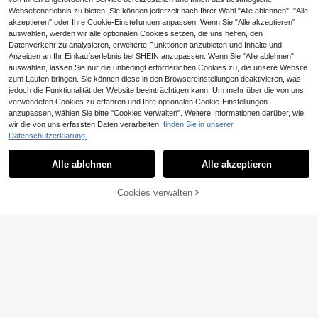
Webseitenerlebnis zu bieten. Sie können jederzeit nach Ihrer Wahl "Alle ablehnen", "Alle
akzeptieren" oder Ihre Cookie-Einstellungen anpassen. Wenn Sie "Alle akzeptieren"
auswählen, werden wir alle optionalen Cookies setzen, die uns helfen, den
Datenverkehr zu analysieren, erweiterte Funktionen anzubieten und Inhalte und
Anzeigen an Ihr Einkaufserlebnis bei SHEIN anzupassen. Wenn Sie "Alle ablehnen"
auswählen, lassen Sie nur die unbedingt erforderlichen Cookies zu, die unsere Website
zum Laufen bringen. Sie können diese in den Browsereinstellungen deaktivieren, was
jedoch die Funktionalität der Website beeinträchtigen kann. Um mehr über die von uns
verwendeten Cookies zu erfahren und Ihre optionalen Cookie-Einstellungen
anzupassen, wählen Sie bitte "Cookies verwalten". Weitere Informationen darüber, wie
13
wir die von uns erfassten Daten verarbeiten,
finden Sie in unserer
0,13€ sparen
Kinder Kleine Jungen 2 Stücke Set
Datenschutzerklärung.
Frühling/Sommer Lässig Mode Elter
#1 Bestseller
in Blau Jungen Sets
SHEIN 2 Stücke Jungen Lässig Ko
n-Kind Slogan Kurzarm T-Shirt und
mfort vielseitiges gestreiftes Hemd
12
#3 Bestseller
in Lose Young Boys Shirt-Sets
Alle ablehnen
Alle akzeptieren
Denim Shorts Set, Junge Sommer K
,99€
mit Stehkragen und Kurzarm sowie
leidung, Outfit Sets, Streetwear, De
13
Shorts Set
,36€
13,49€
nim, Jeans
Cookies verwalten
ZUM WARENKORB HINZUFÜGEN