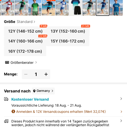
Größe
Standard
9 left
21 left
12Y
(146-152 cm)
13Y
(152-160 cm)
22 left
14Y
(160-166 cm)
15Y
(166-172 cm)
16Y
(172-178 cm)
Größenberater
Menge:
Versand nach
Germany
Kostenloser Versand
Voraussichtliche Lieferung:
18 Aug. - 21 Aug.
Anmelden & 12X Versandcoupons erhalten (Wert 32,07€)
Dieses Produkt kann innerhalb von 14 Tagen zurückgegeben
werden, jedoch nicht während der verlängerten Rückgabefrist