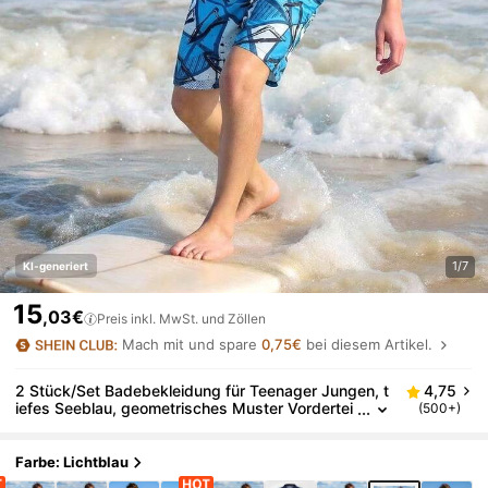
1/7
KI-generiert
15
,03€
Preis inkl. MwSt. und Zöllen
Mach mit und spare
0,75€
bei diesem Artikel.
2 Stück/Set Badebekleidung für Teenager Jungen, t
4,75
iefes Seeblau, geometrisches Muster Vordertei
(500+)
l, Raglanärmel Design, geometrisches Allover-M
uster, modisch, lässig, geeignet für Schwimmen, So
mmerurlaub, Strand, Pool Party
Farbe: Lichtblau