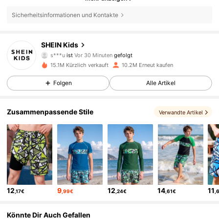
Sicherheitsinformationen und Kontakte
809K Follower
4,89
SHEIN Kids
s***u
ist
Vor 30 Minuten
gefolgt
z***d
ist am Durchsuchen
809K Follower
4,89
15.1M Kürzlich verkauft
10.2M Erneut kaufen
Folgen
Alle Artikel
809K Follower
4,89
Zusammenpassende Stile
Verwandte Artikel
809K Follower
4,89
809K Follower
4,89
12
9
12
14
11
,17€
,99€
,24€
,61€
,
809K Follower
4,89
Könnte Dir Auch Gefallen