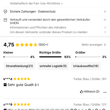
Vorbehaltlich der Fair-Use-Richtlinie
Sichere Zahlungen · Datenschutz
Verkauft und versendet durch den gewerblichen Verkäufer:
SHEIN
Informationen und Pflichten des Händlers
Um diesen Verkäufer und/oder dieses Produkt zu melden
4,75
(500+)
Mehr anzeigen
Kleiner
Richtige Größe
Größer
4%
93%
3%
Strandkleidung
(21)
schnelle Logistik
(5)
Urlaubsoutfits
(16)
k***d
Farbe: Blau / Größe: 16Y
Sehr
gute
Qualit
ä
t
Hilfreich
(2)
c***9
Farbe: Blau / Größe: 12Y