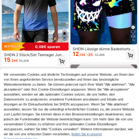
15
0,08€ sparen
SHEIN Lässige dünne Badeshorts fü
12
r Teenager-Jungen mit Batik-Spritz
SHEIN 2 Stück/Set Teenager Junge
,13€
-2%
12,49€
muster, lächelndem Gesichtsmuster
15
n Badebekleidung, Sport, schwarz
,34€
15,42€
und Farbblock-Design, geeignet für
& blau Farbverlauf, Strickstoff, Kurz
Strandurlaub, Strandspiele, Poolpar
arm T-Shirt + Badeshorts, modische
tys, Frühling/Sommer
r Casual & Sport Stil, geeignet für S
Wir verwenden Cookies und ähnliche Technologien auf unserer Website, um Ihnen den
chwimmen, Sommerurlaub, Strand,
von Ihnen angeforderten Service bereitzustellen und Ihnen das bestmögliche
Pool
Webseitenerlebnis zu bieten. Sie können jederzeit nach Ihrer Wahl "Alle ablehnen", "Alle
akzeptieren" oder Ihre Cookie-Einstellungen anpassen. Wenn Sie "Alle akzeptieren"
auswählen, werden wir alle optionalen Cookies setzen, die uns helfen, den
Datenverkehr zu analysieren, erweiterte Funktionen anzubieten und Inhalte und
Anzeigen an Ihr Einkaufserlebnis bei SHEIN anzupassen. Wenn Sie "Alle ablehnen"
auswählen, lassen Sie nur die unbedingt erforderlichen Cookies zu, die unsere Website
zum Laufen bringen. Sie können diese in den Browsereinstellungen deaktivieren, was
jedoch die Funktionalität der Website beeinträchtigen kann. Um mehr über die von uns
verwendeten Cookies zu erfahren und Ihre optionalen Cookie-Einstellungen
anzupassen, wählen Sie bitte "Cookies verwalten". Weitere Informationen darüber, wie
wir die von uns erfassten Daten verarbeiten,
finden Sie in unserer