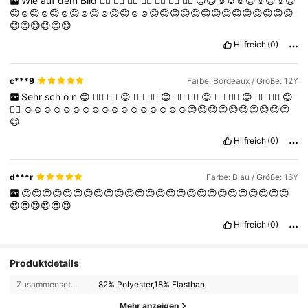
Wie
auf
dem
Bild
👍🏻
👍🏻
👍🏻
👍🏻
👍🏻
👍🏻
👍🏻
😊😊☺️☺️☺️😊☺️😊☺️😊
😊☺️😊☺️😊☺️😊☺️😊☺️😊😊☺️☺️😊😊😊😊😊😊😊😊😊😊😊😊😊😊
😊😊😊😊😊😊
Hilfreich
(0)
c***9
Farbe: Bordeaux / Größe: 12Y
Sehr
sch
ö
n
😊
👍🏻
❤️‍🔥
😊
👍🏻
❤️‍🔥
😊
👍🏻
❤️‍🔥
😊
👍🏻
❤️‍🔥
😊
👍🏻
❤️‍🔥
😊
👍🏻
☺️☺️☺️☺️☺️☺️☺️☺️☺️☺️☺️☺️☺️☺️☺️☺️☺️😊😊😊😊😊😊😊😊😊😊
😊
Hilfreich
(0)
d***r
Farbe: Blau / Größe: 16Y
😍😍😍😍😍😍😍😍😍😍😍😍😍😍😍😍😍😍😍😍😍😍😍😍😍😍
😍😍😍😍😍😍
Hilfreich
(0)
Produktdetails
Zusammensetzung:
82% Polyester,18% Elasthan
Mehr anzeigen