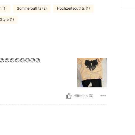
n (1)
Sommeroutfits (2)
Hochzeitsoutfits (1)
Style (1)
😕😕😕😕😕😕😕😕
Hilfreich (0)