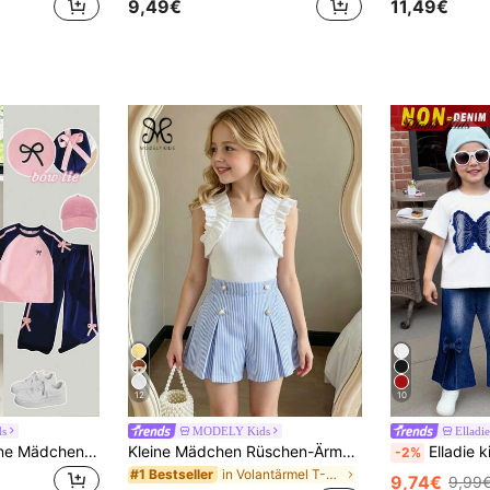
9,49€
11,49€
12
10
ds
MODELY Kids
Elladie
Genkimix Kids Kleine Mädchen Frühling/Sommer Lässige Mode Neues T-Shirt Set, Hergestellt aus weichem hautfreundlichem Premiumstoff, Weite lange Hose mit rosa Schleifenverzierung, 2 Stücke Set für Frühling/Sommer Outfits
Kleine Mädchen Rüschen-Ärmellos T-Shirt und gestreifter Plissee-Shorts 2 Stücke Set, Sommer
Elladie kids 2 Stücke/Set Kleinkind Mädchen Faux Denim Schlei
-2%
in Volantärmel T-Shirt-Sets für junge Mädchen
#1 Bestseller
9,74€
9,99