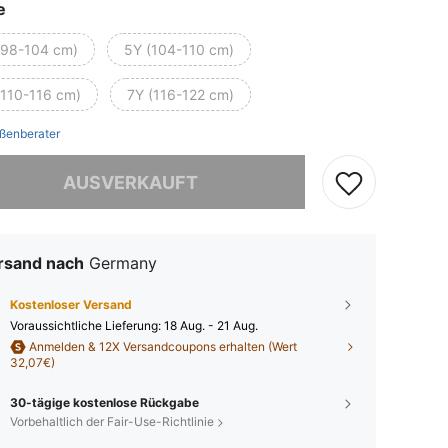
e
(98-104 cm)
5Y (104-110 cm)
(110-116 cm)
7Y (116-122 cm)
ßenberater
ieses Produkt ist ausverkauft.
AUSVERKAUFT
rsand nach
Germany
Kostenloser Versand
Voraussichtliche Lieferung:
18 Aug. - 21 Aug.
Anmelden & 12X Versandcoupons erhalten (Wert
32,07€)
30-tägige kostenlose Rückgabe
Vorbehaltlich der Fair-Use-Richtlinie