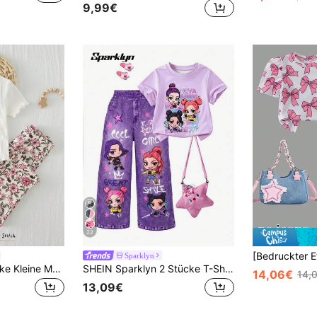
9,99€
22
Sparklyn
Cozy Pixies 2 Stücke Kleine Mädchen Cartoon Tier Muster Strick Rundhals Kurzarm Top und Hose mit elastischem Bund Set
SHEIN Sparklyn 2 Stücke T-Shirt Set für Mädchen, lila Kurzarm Rundhals T-Shirt mit süßem Cartoon Anime Muster, Jeans-Optik gerade geschnittene lange Hose mit Taschen, Sommer Kinder Mode Outfit, lebendiger Sommer Vibe, auffällig für Reisen und Schule
14,06€
14,
13,09€