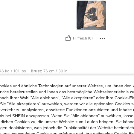
Hilfreich (0)
s, Brust: 76 cm / 30 in, Taille: 69 cm / 27 in, Hüften: 84 cm / 33 in, Farbe: Aprik
6 kg / 101 lbs
Brust:
76 cm / 30 in
senfarben
Größe:
6Y
okies und ähnliche Technologien auf unserer Website, um Ihnen den 
vice bereitzustellen und Ihnen das bestmögliche Webseitenerlebnis zu
nach Ihrer Wahl "Alle ablehnen", "Alle akzeptieren" oder Ihre Cookie-Ei
e "Alle akzeptieren" auswählen, werden wir alle optionalen Cookies s
Hilfreich (0)
nverkehr zu analysieren, erweiterte Funktionen anzubieten und Inhalte
bnis bei SHEIN anzupassen. Wenn Sie "Alle ablehnen" auswählen, lassen
erlichen Cookies zu, die unsere Website zum Laufen bringen. Sie könne
en Ansehen
gen deaktivieren, was jedoch die Funktionalität der Website beeinträc
n uns verwendeten Cookies zu erfahren und Ihre optionalen Cookie-Ei