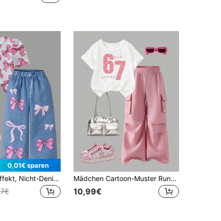
0,01€ sparen
[Bedruckter Effekt, Nicht-Denim]Kleine Mädchen Mode Lässig Einfarbig Strick Niedliche Schleife Muster Puff Kurzarm Rundhals Pullover Top kombiniert mit passender Muster Elastischer Taille Denim-ähnliche gerade Beine lange Hose, täglicher Lässig, Wochenendausflüge, Schulalltag Sommer Mädchen lange Hose Set
Mädchen Cartoon-Muster Rundhals Kurzarm Top und Cargo-Hose Set
10,99€
07€