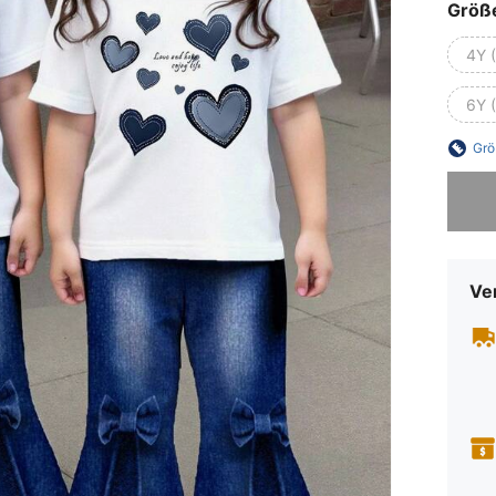
Größ
4Y 
6Y 
Grö
Sorry, d
Ve