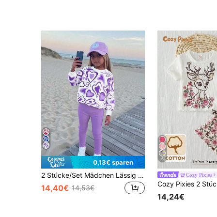
6
0,13€ sparen
2 Stücke/Set Mädchen Lässig Herz Muster Langarm Top und rosa Hose Outfit
Cozy Pixies
14,40€
14,53€
14,24€