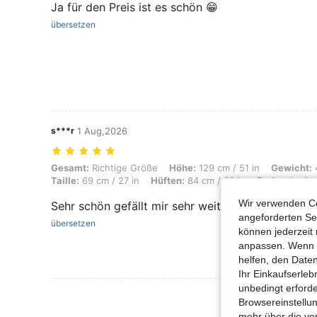
Ja für den Preis ist es schön 😁
übersetzen
s***r
1 Aug,2026
Gesamt: Richtige Größe, Höhe: 129 cm / 51 in, Gewicht: 46 kg / 101 lb
Gesamt:
Richtige Größe
Höhe:
129 cm / 51 in
Gewicht:
4
Taille:
69 cm / 27 in
Hüften:
84 cm / 33 in
Farbe:
Apriko
Wir verwenden Co
Sehr schön gefällt mir sehr weiterempfehlen
angeforderten Ser
übersetzen
können jederzeit 
anpassen. Wenn Si
helfen, den Date
Ihr Einkaufserle
unbedingt erford
Mehr Bewertung
Browsereinstellun
mehr über die vo