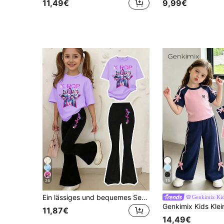
11,49€
9,99€
26
15
Ein lässiges und bequemes Set aus T-Shirt mit K-POP Mädchengruppen-Muster und weiter Hose für Kleine Mädchen. Stylisch und lässig, geeignet für Frühlings- und Sommerausflüge.
Genkimix Ki
11,87€
14,49€