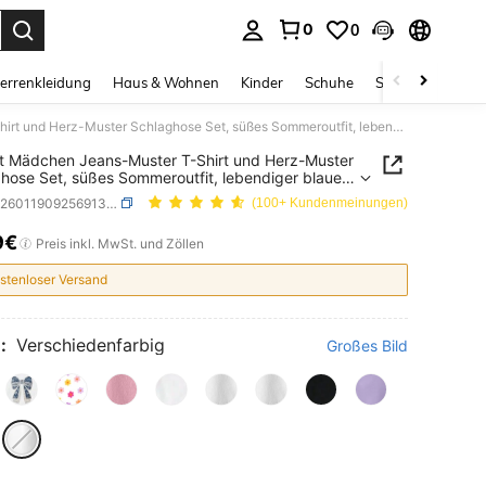
0
0
ess Enter to select.
errenkleidung
Haus & Wohnen
Kinder
Schuhe
Schmuck & Acces
2er/Set Mädchen Jeans-Muster T-Shirt und Herz-Muster Schlaghose Set, süßes Sommeroutfit, lebendiger blauer Buchstaben-Muster vielseitige All-Match Kleidung
t Mädchen Jeans-Muster T-Shirt und Herz-Muster
hose Set, süßes Sommeroutfit, lebendiger blauer
aben-Muster vielseitige All-Match Kleidung
SKU: sk260119092569132450816
(100+ Kundenmeinungen)
9€
ICE AND AVAILABILITY
Preis inkl. MwSt. und Zöllen
stenloser Versand
:
Verschiedenfarbig
Großes Bild