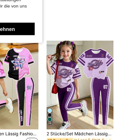
ir die von uns
lehnen
26
Kleine Mädchen Lässig Fashion kreative personalisierte erfrischende minimalistische süße virtuelle Kleine Mädchengruppe bunte Stern Streifen Fuchsia & Schwarz Grafik T-Shirt und Leggings Set, bequeme Alltagskleidung, geeignet für Frühling, Sommer und Herbst
2 Stücke/Set Mädchen Lässige Mode Kreative Persönlichkeit Frisch Minimalistisch Nummer 67 New York Abzeichen Pentagramm Streifen Lila Patchwork Slogan Grafik Muster Kurzes T-Shirt und Leggings Outfit, Bequem für den täglichen Gebrauch, geeignet für Frühling, Sommer und Herbst