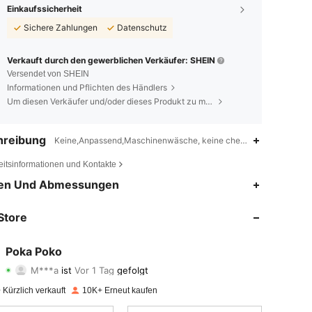
Einkaufssicherheit
Sichere Zahlungen
Datenschutz
Verkauft durch den gewerblichen Verkäufer: SHEIN
Versendet von SHEIN
Informationen und Pflichten des Händlers
Um diesen Verkäufer und/oder dieses Produkt zu melden
hreibung
Keine,Anpassend,Maschinenwäsche, keine chemische Reinigung
eitsinformationen und Kontakte
4,83
132
7.3K
en Und Abmessungen
4,83
132
7.3K
Store
4,83
132
7.3K
Poka Poko
M***a
ist
Vor 1 Tag
gefolgt
4,83
132
7.3K
Bewertung
Artikel
Follower
Kürzlich verkauft
10K+ Erneut kaufen
4,83
132
7.3K