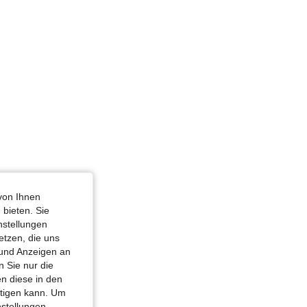
osenfarben, Größe: 6Y
von Ihnen
 bieten. Sie
nstellungen
etzen, die uns
 und Anzeigen an
 Sie nur die
n diese in den
htigen kann. Um
nstellungen