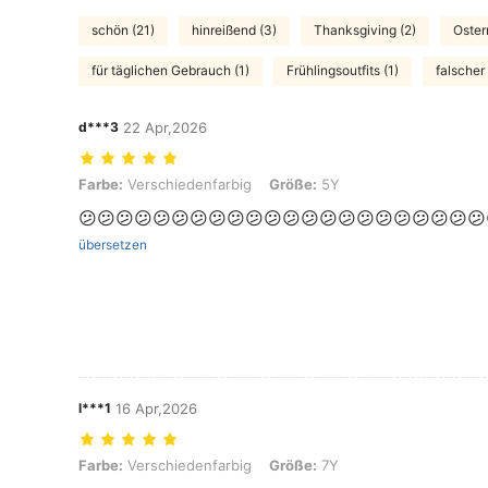
schön (21)
hinreißend (3)
Thanksgiving (2)
Oster
für täglichen Gebrauch (1)
Frühlingsoutfits (1)
falscher 
d***3
22 Apr,2026
Farbe: Verschiedenfarbig, Größe: 5Y
Farbe:
Verschiedenfarbig
Größe:
5Y
😕😕😕😕😕😕😕😕😕😕😕😕😕😕😕😕😕😕😕😕😕😕
übersetzen
l***1
16 Apr,2026
Farbe: Verschiedenfarbig, Größe: 7Y
Farbe:
Verschiedenfarbig
Größe:
7Y