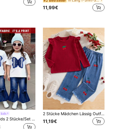
in Lang T-Shirt-Sets für junge Mädchen
#2 Bestseller
11,99€
2 Stücke Mädchen Lässig Outfits, einfarbiges Top mit gesticktem Kirschenmuster, Rundhalsausschnitt, Langarm und lange Hose Set, Frühling/Herbst
 kids
fe Dekor Weißes T-Shirt & Weite Hose Outfit, süß & lebhaft, vielseitig für Lässig Bekleidung, Ausflüge, alle Jahreszeiten
11,19€
€