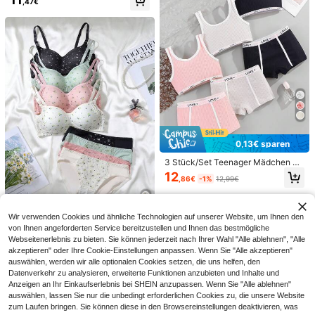
,47€
und Slip mit Kontrastverzierung
0,04€ sparen
1 Stück Satin Schlafmütze mit verst
ellbarer Schleife - leicht, für lockige
#2 Bestseller
in Mehrfarbig Haartücher
s/geflochtenes/natürliches Haar, in
3
mehreren Farben erhältlich, nächtli
,03€
-1%
3,07€
che Haarpflege, weich und eng anli
egend für Haare, Haaraccessoires
5
#2 Bestseller
in Lässig - Urlaub Lässig Herren Shorts
18
,29€
0,13€ sparen
VENTUSAIL
3 Stück/Set Teenager Mädchen Tr
äger-BH, Sport-BH, einfarbige elas
12
,86€
-1%
12,99€
tische Taillenhose, einfaches Wäsc
he-Set
Wir verwenden Cookies und ähnliche Technologien auf unserer Website, um Ihnen den
8 Stück/Set Ditsy Blumen Unterwä
von Ihnen angeforderten Service bereitzustellen und Ihnen das bestmögliche
sche Set für Teenager Mädchen, g
23
Webseitenerlebnis zu bieten. Sie können jederzeit nach Ihrer Wahl "Alle ablehnen", "Alle
,22€
eeignet für 13-15 Jahre alte Mädch
akzeptieren" oder Ihre Cookie-Einstellungen anpassen. Wenn Sie "Alle akzeptieren"
en
auswählen, werden wir alle optionalen Cookies setzen, die uns helfen, den
Datenverkehr zu analysieren, erweiterte Funktionen anzubieten und Inhalte und
Anzeigen an Ihr Einkaufserlebnis bei SHEIN anzupassen. Wenn Sie "Alle ablehnen"
auswählen, lassen Sie nur die unbedingt erforderlichen Cookies zu, die unsere Website
zum Laufen bringen. Sie können diese in den Browsereinstellungen deaktivieren, was