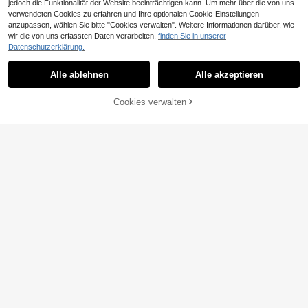
jedoch die Funktionalität der Website beeinträchtigen kann. Um mehr über die von uns
verwendeten Cookies zu erfahren und Ihre optionalen Cookie-Einstellungen
anzupassen, wählen Sie bitte "Cookies verwalten". Weitere Informationen darüber, wie
wir die von uns erfassten Daten verarbeiten,
finden Sie in unserer
Datenschutzerklärung.
Ähnliche vorrätige Artikel anzeigen
Alle ansehen
Alle ablehnen
Alle akzeptieren
Sorry, dieses Produkt ist ausverkauft.
3 Stücke minimalistisches Unt
NEW
erwäsche-Set für Teenager-Mädc
21
Cookies verwalten
AUSVERKAUFT
,49€
hen Einfarbig mit BH-Camisole, Sp
ort-BH und Sport-Höschen
4 Stücke/Set einfarbige gerippte U
nterwäsche Set für Teenager, inklu
22
,17€
sive Teenager Dreieck-BH und geri
ppte Höschen