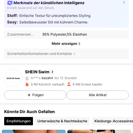
Merkmale der künstlichen Intelligenz
Erstellt basierend auf den Details
Stoff:
Einfache Textur für unkompliziertes Styling.
Sexy:
Selbstbewusster Stil mit kühnem Charme.
Zusammensetzung:
95% Polyester,5% Elasthan
Mehr anzeigen
Sicherheitsinformationen und Kontakte
414K Follower
4,88
SHEIN Swim
m***s
bezahlt
Vor 12 Stunden
c***2
ist
Vor 4 Stunden
gefolgt
3.1M Kürzlich verkauft
4.4M Erneut kaufen
414K Follower
4,88
Folgen
Alle Artikel
414K Follower
4,88
Könnte Dir Auch Gefallen
Empfehlungen
Unterwäsche & Nachtwäsche
Kleidungs-Accessoire
414K Follower
4,88