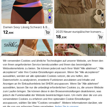
5
5
Damen Sexy Lässig Schwarz & Bun
t Spaghettiträger Bikini Set, Neuer
12
2025 Neuer europäischer konserva
,49€
Strand Sommer Urlaubsstil, Urlaub
tiver Stil 4 Stücke Set, einfarbiger V
18
Sommer Reise Outfit
,33€
-Ausschnitt Langarm Kontrast Mes
h Bikini Badeanzug für Frauen Urla
ub Strand Sommer
Wir verwenden Cookies und ähnliche Technologien auf unserer Website, um Ihnen den
von Ihnen angeforderten Service bereitzustellen und Ihnen das bestmögliche
Webseitenerlebnis zu bieten. Sie können jederzeit nach Ihrer Wahl "Alle ablehnen", "Alle
akzeptieren" oder Ihre Cookie-Einstellungen anpassen. Wenn Sie "Alle akzeptieren"
auswählen, werden wir alle optionalen Cookies setzen, die uns helfen, den
Datenverkehr zu analysieren, erweiterte Funktionen anzubieten und Inhalte und
Anzeigen an Ihr Einkaufserlebnis bei SHEIN anzupassen. Wenn Sie "Alle ablehnen"
auswählen, lassen Sie nur die unbedingt erforderlichen Cookies zu, die unsere Website
zum Laufen bringen. Sie können diese in den Browsereinstellungen deaktivieren, was
jedoch die Funktionalität der Website beeinträchtigen kann. Um mehr über die von uns
verwendeten Cookies zu erfahren und Ihre optionalen Cookie-Einstellungen
anzupassen, wählen Sie bitte "Cookies verwalten". Weitere Informationen darüber, wie
wir die von uns erfassten Daten verarbeiten,
finden Sie in unserer