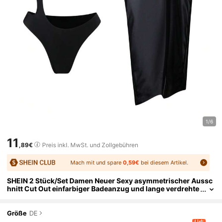
1/6
11
,89€
Preis inkl. MwSt. und Zollgebühren
Mach mit und spare
0,59€
bei diesem Artikel.
SHEIN 2 Stück/Set Damen Neuer Sexy asymmetrischer Aussc
hnitt Cut Out einfarbiger Badeanzug und lange verdrehte
Netz Spaltrock Strandüberwurf Sexy Set für Sommer Stra
ndurlaub
Größe
DE
4 left