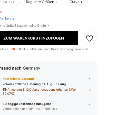
Reguläre Größen
Curve
66 (8XL)
rig
ßenberater
eine Größe? Sag mir deine Größe
ZUM WARENKORB HINZUFÜGEN
e bis zu
28
SHEIN-Punkte, die beim Bezahlvorgang berechnet
.
rsand nach
Germany
Kostenloser Versand
Voraussichtliche Lieferung:
14 Aug. - 17 Aug.
Anmelden & 12X Versandcoupons erhalten (Wert
32,07€)
30-tägige kostenlose Rückgabe
Vorbehaltlich der Fair-Use-Richtlinie