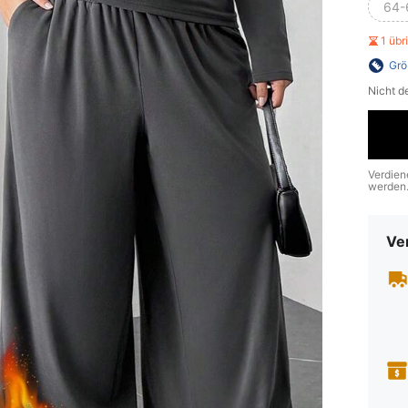
64-
1 üb
Grö
Nicht d
Verdien
werden
Ve