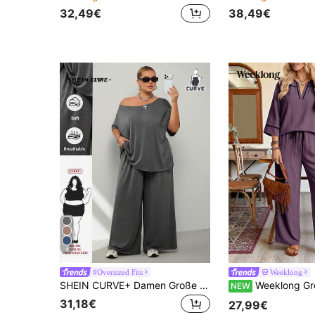
32,49€
38,49€
4
#Oversized Fits
Weeklong
SHEIN CURVE+ Damen Große Größen Zweiteiler für Frühling und Sommer, mit minimalistischem Street-Style Basis Outfit bestehend aus einem bequemen Off-Shoulder Shirt und weiten Sweathose, perfekt für Outdoor-Aktivitäten
Weeklong Große Größen Urlaubs-Frei
NEW
31,18€
27,99€