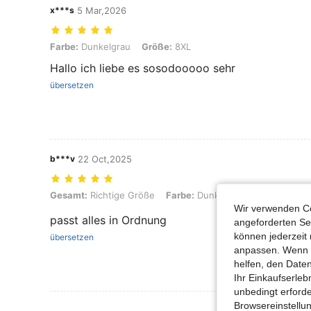
x***s
5 Mar,2026
Farbe: Dunkelgrau, Größe: 8XL
Farbe:
Dunkelgrau
Größe:
8XL
Hallo ich liebe es sosodooooo sehr
übersetzen
b***v
22 Oct,2025
Gesamt: Richtige Größe, Farbe: Dunkelgrau, Größe: 6XL
Gesamt:
Richtige Größe
Farbe:
Dunkelgrau
Größe:
6XL
Wir verwenden Co
passt alles in Ordnung
angeforderten Ser
können jederzeit 
übersetzen
anpassen. Wenn Si
helfen, den Date
Ihr Einkaufserle
unbedingt erford
Browsereinstellun
Mehr Bewertung