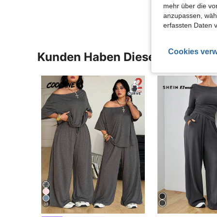
mehr über die vo
anzupassen, wähle
erfassten Daten 
Cookies verw
Kunden Haben Diese Artikel A
38