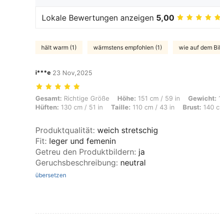
Lokale Bewertungen anzeigen
5,00
hält warm (1)
wärmstens empfohlen (1)
wie auf dem Bil
i***e
23 Nov,2025
Gesamt: Richtige Größe, Höhe: 151 cm / 59 in, Gewicht: 100 kg / 220 
Gesamt:
Richtige Größe
Höhe:
151 cm / 59 in
Gewicht:
1
Hüften:
130 cm / 51 in
Taille:
110 cm / 43 in
Brust:
140 cm
Produktqualität
:
weich stretschig
Fit
:
leger und femenin
Getreu den Produktbildern
:
ja
Geruchsbeschreibung
:
neutral
übersetzen