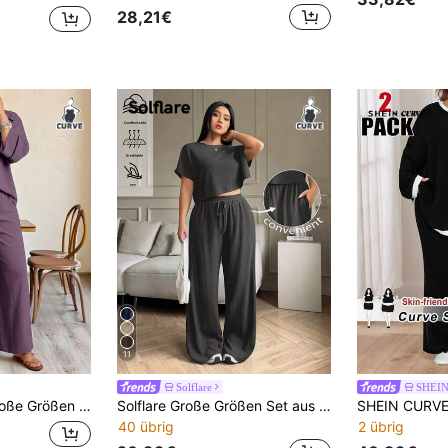
28,21€
11
Solflare
SHEI
zeithemd und Hose 2-teiliges Set
Solflare Große Größen Set aus dunkelgrauem Rundhals Kurzarm-Top und Hose, lässig & bequem, geeignet für Sommer/Frühling, Urlaubsoutfit
40 übrig
2 übrig