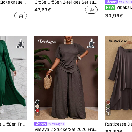
SHEIN EZwear 2 Stücke graues Langarm T-Shirt und Hose, Frauen Outfit in Große Größen, tailliert gestrickt
Große Größen 2-teiliges Set aus einfarbiger Schleife Doppelreiher Blazer und gerade geschnittener Hose, Büro- & Lässig mode, Schwarz, Frühling, elegant
Vibeka
Vibekara Damen Große Größen elegantes Vintage süßes französisches Stil Urlaub Strand Party L
NEW
47,67€
33,99€
8
4
SHEIN LUNE Große Größen Frühling/Herbst Lässig einfarbig Langarm Lange Jacke Weste Hose Set
Veslaya
Veslaya 2 Stücke/Set 2026 Frühling/Sommer Lässig Urlaub einfarbig asymmetrischer Saum Kurzarm Top und Hose mit elastischem Bund und weitem Bein in Große Größen
33,82€