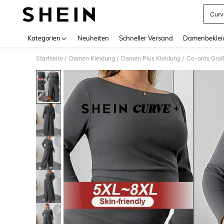
Curv
Use up 
Kategorien
Neuheiten
Schneller Versand
Damenbeklei
Startseite
Damen Kleidung
Damen Plus Kleidung
Co-ords Gro
/
/
/