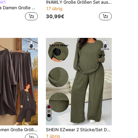
INAWLY Große Größen Set aus einfarbigem asymmetrischem Losen Sweatshirt und Jogginghose
ra
ässig Mesh Quaste Rüschen fließend quadratischer Ausschnitt Herzform Ausschnitt Spaghettiträger rosa langes Kleid + weißer strukturierter Strick Langarm Cardigan Schal 2 Stücke Set
17 übrig
30,99€
11
Rusticease Damen Große Größen Herbst Set aus einfarbigem Rundhals Langarm Top mit asymmetrischem Saum und weiter Hose, 2 Stücke Set
SHEIN EZwear 2 Stücke/Set Damen Große Größen Olivgrün Rundhals Langarm T-Shirt und Weite Hose, Lässig
1 übrig