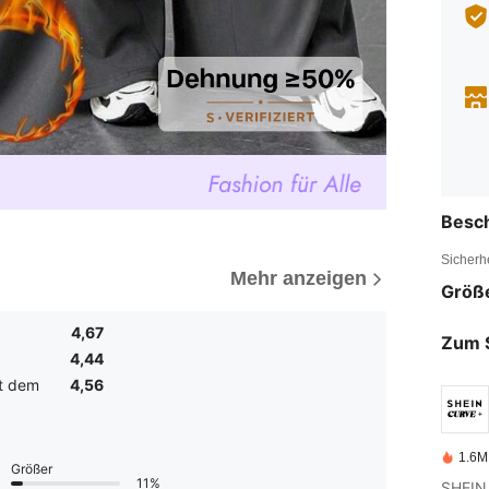
Besc
Sicherh
Mehr anzeigen
Größ
4,67
Zum 
4,44
it dem
4,56
1.6M 
Größer
11%