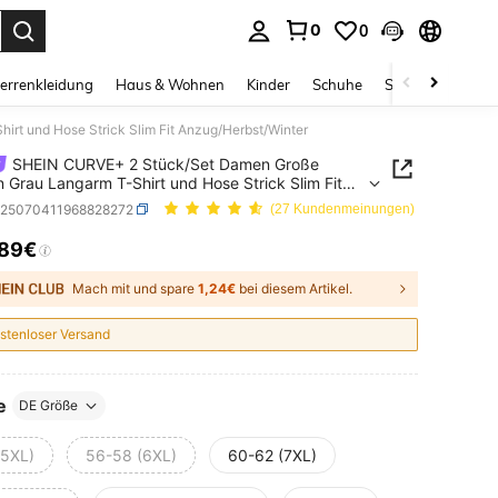
0
0
ess Enter to select.
errenkleidung
Haus & Wohnen
Kinder
Schuhe
Schmuck & Acces
t und Hose Strick Slim Fit Anzug/Herbst/Winter
SHEIN CURVE+ 2 Stück/Set Damen Große
 Grau Langarm T-Shirt und Hose Strick Slim Fit
Herbst/Winter
z25070411968828272
(27 Kundenmeinungen)
,89€
ICE AND AVAILABILITY
Mach mit und spare
1,24€
bei diesem Artikel.
stenloser Versand
e
DE Größe
(5XL)
56-58 (6XL)
60-62 (7XL)