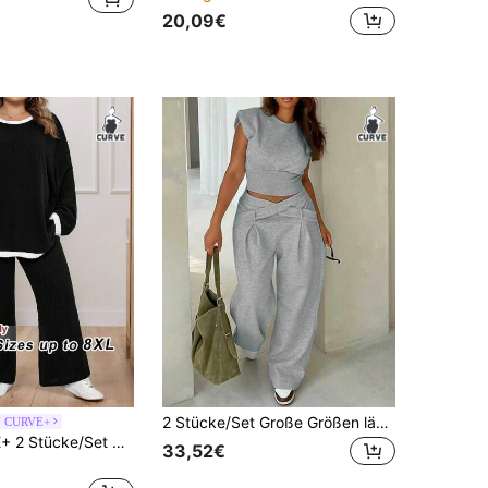
20,09€
2 Stücke/Set Große Größen lässig Alltag Rundhals Kurzarm Figurbetontes Grau Top und Weite Bein Hose Set, geeignet für Feiertage, Festivals, Galas, elegante Damen, Strand, Thanksgiving, Abschluss, Konzerte, Sommer, Karneval, Brunch
N CURVE+
SHEIN CURVE+ 2 Stücke/Set Große Größen Oberteil mit Kontrastfarben Saum, gerippter Rundhalspullover mit Langarm und Hose mit Schlitz am Bein, Winterkleidung für Frauen
33,52€