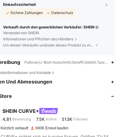
Einkaufssicherheit
Sichere Zahlungen
Datenschutz
Verkauft durch den gewerblichen Verkäufer: SHEIN
Versendet von SHEIN
Informationen und Pflichten des Händlers
Um diesen Verkäufer und/oder dieses Produkt zu melden
hreibung
Pullover,U-Boot Ausschnitt,Gerafft,Geteilt,Taschen
eitsinformationen und Kontakte
4,81
7.5K
513K
en Und Abmessungen
Store
4,81
7.5K
513K
SHEIN CURVE+
4,81
7.5K
513K
Bewertung
Artikel
Follower
h***g
bezahlt
Vor 1 Tag
Kürzlich verkauft
680K Erneut kaufen
4,81
7.5K
513K
SHEIN CURVE+ richtet sich an kurvige Frauen, Größen 22-34, und bietet eine große Auswahl an Kategorien an.