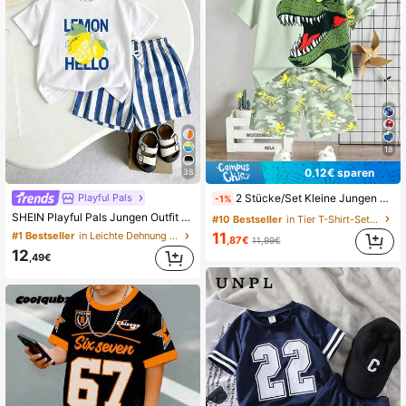
810K Follower
4,89
810K Follower
4,89
810K Follower
4,89
18
0,12€ sparen
38
Playful Pals
2 Stücke/Set Kleine Jungen Lässig Cartoon Dinosaurier Muster Rundhals Kurzarm T-Shirt und Shorts, geeignet für den Sommer
-1%
SHEIN Playful Pals Jungen Outfit mit Buchstaben- und Zitronen-Muster Kurzarm T-Shirt und Shorts für den Alltag
#10 Bestseller
in Tier T-Shirt-Sets für Jungen
#1 Bestseller
in Leichte Dehnung T-Shirt-Sets für Jungen
11
,87€
11,99€
12
,49€