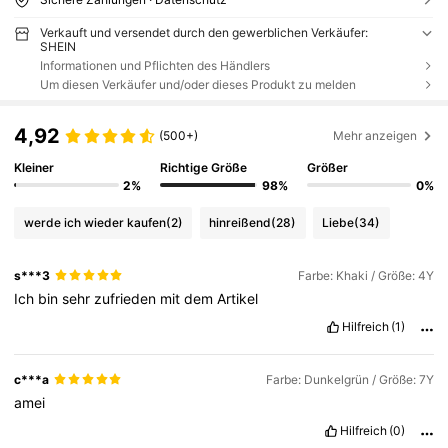
Verkauft und versendet durch den gewerblichen Verkäufer:
SHEIN
Informationen und Pflichten des Händlers
Um diesen Verkäufer und/oder dieses Produkt zu melden
4,92
(500+)
Mehr anzeigen
Kleiner
Richtige Größe
Größer
2%
98%
0%
werde ich wieder kaufen
(2)
hinreißend
(28)
Liebe
(34)
s***3
Farbe: Khaki / Größe: 4Y
Ich
bin
sehr
zufrieden
mit
dem
Artikel
Hilfreich
(1)
c***a
Farbe: Dunkelgrün / Größe: 7Y
amei
Hilfreich
(0)