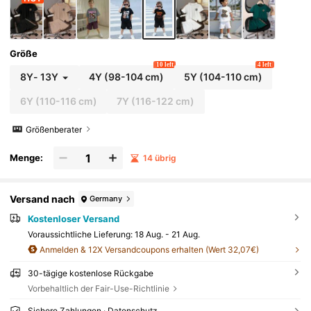
Größe
10 left
4 left
8Y
-
13Y
4Y
(98-104 cm)
5Y
(104-110 cm)
6Y
(110-116 cm)
7Y
(116-122 cm)
Größenberater
Menge:
14 übrig
Versand nach
Germany
Kostenloser Versand
Voraussichtliche Lieferung:
18 Aug. - 21 Aug.
Anmelden & 12X Versandcoupons erhalten (Wert 32,07€)
30-tägige kostenlose Rückgabe
Vorbehaltlich der Fair-Use-Richtlinie
Sichere Zahlungen · Datenschutz