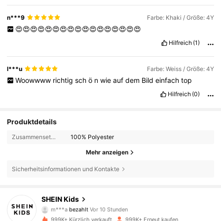
n***9
Farbe: Khaki / Größe: 4Y
😍😍😍😍😍😍😍😍😍😍😍😍😍😍😍😍😍
Hilfreich
(1)
l***u
Farbe: Weiss / Größe: 4Y
Woowwww
richtig
sch
ö
n
wie
auf
dem
Bild
einfach
top
Hilfreich
(0)
Produktdetails
Zusammensetzung:
100% Polyester
Mehr anzeigen
Sicherheitsinformationen und Kontakte
810K Follower
4,89
SHEIN Kids
m***a
bezahlt
Vor 10 Stunden
y***v
ist
Vor 5 Stunden
gefolgt
999K+ Kürzlich verkauft
999K+ Erneut kaufen