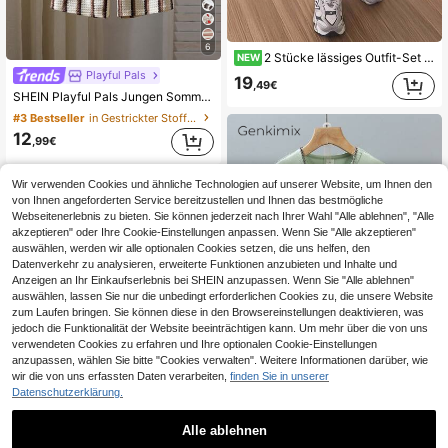
6
2 Stücke lässiges Outfit-Set für Kleine Jungen, warmer Hoodie und Jogginghose mit elastischem Bund, bequemes Langarm-Outfit für Herbst und Winter, geeignet für Alltag, Outdoor und Sport, Jungen-Set
NEW
Playful Pals
19
,49€
SHEIN Playful Pals Jungen Sommer Waffelstrick gestreiftes Kurzarm T-Shirt und Shorts 2er Set, aktiver kleiner Junge, ausgewählter Premium Waffelstoff, schont die empfindliche Haut des Babys, T-Shirt mit einfachem Rundhalsdesign, leicht an- und auszuziehen, farbenfrohes Streifenmuster auf der Brust voller Vitalität, Shorts mit elastischem Bund, bequem und nicht eng am Bauch
#3 Bestseller
in Gestrickter Stoff T-Shirt-Sets für Jungen
12
,99€
Wir verwenden Cookies und ähnliche Technologien auf unserer Website, um Ihnen den
von Ihnen angeforderten Service bereitzustellen und Ihnen das bestmögliche
Webseitenerlebnis zu bieten. Sie können jederzeit nach Ihrer Wahl "Alle ablehnen", "Alle
akzeptieren" oder Ihre Cookie-Einstellungen anpassen. Wenn Sie "Alle akzeptieren"
auswählen, werden wir alle optionalen Cookies setzen, die uns helfen, den
Datenverkehr zu analysieren, erweiterte Funktionen anzubieten und Inhalte und
Anzeigen an Ihr Einkaufserlebnis bei SHEIN anzupassen. Wenn Sie "Alle ablehnen"
auswählen, lassen Sie nur die unbedingt erforderlichen Cookies zu, die unsere Website
zum Laufen bringen. Sie können diese in den Browsereinstellungen deaktivieren, was
jedoch die Funktionalität der Website beeinträchtigen kann. Um mehr über die von uns
verwendeten Cookies zu erfahren und Ihre optionalen Cookie-Einstellungen
anzupassen, wählen Sie bitte "Cookies verwalten". Weitere Informationen darüber, wie
wir die von uns erfassten Daten verarbeiten,
finden Sie in unserer
23
Datenschutzerklärung.
Genkimix Kids
Alle ablehnen
SHEIN Genkimix Kids 1 Set Jungen Ärmelloses T-Shirt Outfit im amerikanischen Streetwear Stil, bestehend aus einem Tanktop und Shorts, einfaches und bequemes Design, geeignet für Sommersport oder Lässig Bekleidung. Das Tanktop hat eine mintgrüne Farbe mit erhabenen Buchstaben "LOS ANGELES" und "CALIFORNIA" Drucken, was einen geschichteten und modischen Look ergibt. Die Shorts haben ebenfalls erhabene Buchstabendrucke.
28