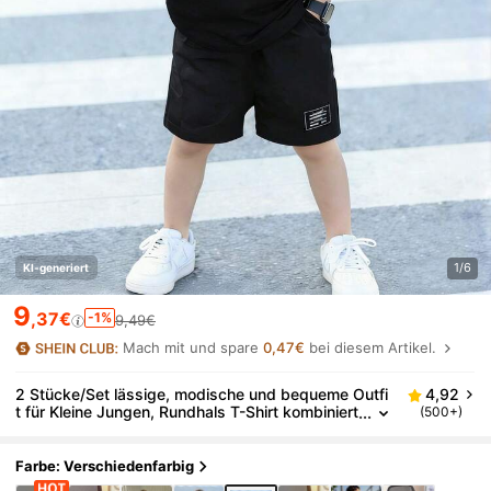
1/6
KI-generiert
9
,37€
-1%
9,49€
Mach mit und spare
0,47€
bei diesem Artikel.
2 Stücke/Set lässige, modische und bequeme Outfi
4,92
t für Kleine Jungen, Rundhals T-Shirt kombiniert
(500+)
mit Cargoshorts, mit coolem Rennwagen- und E
nglisch-Slogan-Motiv, geeignet für Frühling/Somme
r, Lässig Bekleidung, Outdoor, Fotografie, Campus,
Farbe: Verschiedenfarbig
Festivals, Geschenke