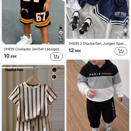
19
SHEIN 2 Stücke/Set, Jungen Sport Lässig Rundhals Kurzarm T-Shirt mit Nummer Aufdruck und bedruckte Sport Shorts mit Bändchendekor, geeignet für Frühling/Sommer Alltag, Sport, Outdoor, Schule, Party, Urlaub
SHEIN Coolqubz 2er/Set Lässiges Outfit für Kleine Jungen mit Nummer 67 Abzeichen, Stern-Streifen Farbblock Kurzarm T-Shirt und Shorts, bequemer Sommer-Alltags-Look, Frühling
12
,99€
10
,99€