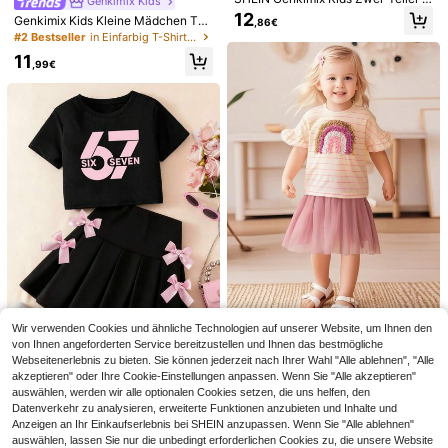
Genkimix Kids
estehend aus Top mit Cartoon-Cha
12
Genkimix Kids Kleine Mädchen Tex
,86€
rakterdruck und Mesh-Ärmeln sowi
til-Top mit Kontrastbesatz am Sau
#2 Bestseller
in Einfarbig T-Shirt-Sets für junge Mädchen
e Mesh-Rock mit Herzmuster für Kl
m und Ärmellos & Lässig Shorts T-S
eine Mädchen
11
hirt Set
,99€
9
7
2 Stücke/Set Mädchen Sommer Sp
ort Lässig Retro Amerikanischer Sti
SHEIN Kleine Mädchen Chevron Dr
11
,20€
l, Brasilien Flagge & Buchstaben Mu
uck Cami Top Und Shorts
9
ster Kurzarm Top + Einfarbige Short
,99€
s Outfit für die Schule
Wir verwenden Cookies und ähnliche Technologien auf unserer Website, um Ihnen den
2 Stücke/Set Mädchen Outfit - Ges
von Ihnen angeforderten Service bereitzustellen und Ihnen das bestmögliche
treiftes Rüschenärmel T-Shirt mit R
10 übrig
Webseitenerlebnis zu bieten. Sie können jederzeit nach Ihrer Wahl "Alle ablehnen", "Alle
egenbogen-Stickerei & Pink Tüll R
14
akzeptieren" oder Ihre Cookie-Einstellungen anpassen. Wenn Sie "Alle akzeptieren"
Kleine Mädchen Schleifen-Muster
ock, süßes und modisches Sommer
,13€
auswählen, werden wir alle optionalen Cookies setzen, die uns helfen, den
Rundhals Kurzarm Oberteil und Roc
outfit
10
,99€
k Set, Schulanfang
Datenverkehr zu analysieren, erweiterte Funktionen anzubieten und Inhalte und
Anzeigen an Ihr Einkaufserlebnis bei SHEIN anzupassen. Wenn Sie "Alle ablehnen"
auswählen, lassen Sie nur die unbedingt erforderlichen Cookies zu, die unsere Website