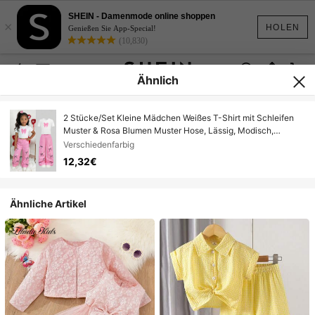
SHEIN - Damenmode online shoppen
×
HOLEN
Genießen Sie App-Special!
(10,830)
Ähnlich
2 Stücke/Set Kleine Mädchen Weißes T-Shirt mit Schleifen
Muster & Rosa Blumen Muster Hose, Lässig, Modisch,
Vielseitig, geeignet für Ausflüge, Schwester Fotoshootings,
Verschiedenfarbig
Parkbesuche, Camping, Urlaub, Alltags Lässig Tragen
12,32€
Ähnliche Artikel