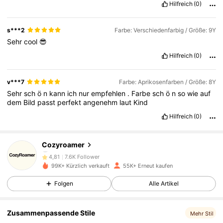
Hilfreich
(0)
s***2
Farbe: Verschiedenfarbig / Größe: 9Y
Sehr
cool
😎
Hilfreich
(0)
v***7
Farbe: Aprikosenfarben / Größe: 8Y
Sehr
sch
ö
n
kann
ich
nur
empfehlen
.
Farbe
sch
ö
n
so
wie
auf
dem
Bild
passt
perfekt
angenehm
laut
Kind
Hilfreich
(0)
7.6K Follower
4,81
Cozyroamer
7.6K Follower
4,81
99K+ Kürzlich verkauft
55K+ Erneut kaufen
Folgen
Alle Artikel
7.6K Follower
4,81
Zusammenpassende Stile
Mehr Stil
7.6K Follower
4,81