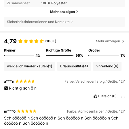
Zusammensetzung:
100% Polyester
Mehr anzeigen
Sicherheitsinformationen und Kontakte
4,79
(100+)
Mehr anzeigen
Kleiner
Richtige Größe
Größer
4%
95%
1%
werde ich wieder kaufen
(1)
Urlaubsoutfits
(4)
hinreißend
(6)
a***n
Farbe: Verschiedenfarbig / Größe: 12Y
Richtig
sch
ö
n
Hilfreich
(0)
m***0
Farbe: Aprikosenfarben / Größe: 12Y
Sch
öööööö
n
Sch
öööööö
n
Sch
öööööö
n
Sch
öööööö
n
Sch
öööööö
n
Sch
öööööö
n