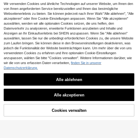
hautfreundlich, weich und atmungs
Wir verwenden Cookies und ähnliche Technologien auf unserer Website, um Ihnen den
aktiv. Das Hemd besticht durch ein
von Ihnen angeforderten Service bereitzustellen und Ihnen das bestmögliche
mehrfarbiges Patchwork-Design mi
Webseitenerlebnis zu bieten. Sie können jederzeit nach Ihrer Wahl "Alle ablehnen", "Alle
t vertikalen Streifen, kleinem Krage
n und Kurzarm-Schnitt; die Shorts h
akzeptieren" oder Ihre Cookie-Einstellungen anpassen. Wenn Sie "Alle akzeptieren"
aben einen elastischen Bund. Lässi
auswählen, werden wir alle optionalen Cookies setzen, die uns helfen, den
ger Urlaubsstil, geeignet für den Allt
Datenverkehr zu analysieren, erweiterte Funktionen anzubieten und Inhalte und
ag, Kindergarten und Strand
Anzeigen an Ihr Einkaufserlebnis bei SHEIN anzupassen. Wenn Sie "Alle ablehnen"
auswählen, lassen Sie nur die unbedingt erforderlichen Cookies zu, die unsere Website
zum Laufen bringen. Sie können diese in den Browsereinstellungen deaktivieren, was
jedoch die Funktionalität der Website beeinträchtigen kann. Um mehr über die von uns
verwendeten Cookies zu erfahren und Ihre optionalen Cookie-Einstellungen
anzupassen, wählen Sie bitte "Cookies verwalten". Weitere Informationen darüber, wie
wir die von uns erfassten Daten verarbeiten,
finden Sie in unserer
Datenschutzerklärung.
5
Alle ablehnen
SHEIN Tween-Jungen 2-teiliges Se
t mit lässigem, vielseitigem und beq
17
SHEIN 2 Stücke/Set lässiger, locker
,32€
uemem Polokragen, vorne offen, lo
Alle akzeptieren
sitzender Komfort-Mix-Muster T-S
#3 Bestseller
in Schwarz Sets für Jungen im Teenageralter
ckeres Kurzarmoberteil und Shorts,
hirt und Shorts Set für Tween-Jung
zweiteiliges Outfit, geeignet für Sch
12
en, geeignet für Sport und Schule, F
,37€
ule, Garten, Strand, Geburtstag im F
rühling/Sommer
ZUM WARENKORB
Cookies verwalten
JETZT EINKAUFEN
rühling, Sommer, Herbst und Winter
HINZUFÜGEN