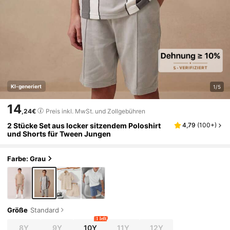
KI-generiert
1/5
14
,24€
Preis inkl. MwSt. und Zollgebühren
2 Stücke Set aus locker sitzendem Poloshirt
4,79
(
100+
)
und Shorts für Tween Jungen
Farbe: Grau
Größe
Standard
1 left
8Y
9Y
10Y
11Y
12Y