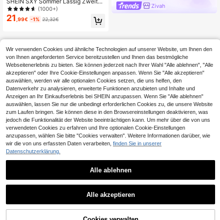
SHEIN SXY Sommer Lässig Zweiteil
Zivah
iges Set im Wasteland-Stil, T-Shirt
(1000+)
mit abgenutztem Schneewasch-De
21
,99€
-1%
22,32€
sign mit abfallender Schulter und B
ermuda Shorts mit weitem Bein
Wir verwenden Cookies und ähnliche Technologien auf unserer Website, um Ihnen den
von Ihnen angeforderten Service bereitzustellen und Ihnen das bestmögliche
Webseitenerlebnis zu bieten. Sie können jederzeit nach Ihrer Wahl "Alle ablehnen", "Alle
akzeptieren" oder Ihre Cookie-Einstellungen anpassen. Wenn Sie "Alle akzeptieren"
auswählen, werden wir alle optionalen Cookies setzen, die uns helfen, den
Datenverkehr zu analysieren, erweiterte Funktionen anzubieten und Inhalte und
Anzeigen an Ihr Einkaufserlebnis bei SHEIN anzupassen. Wenn Sie "Alle ablehnen"
auswählen, lassen Sie nur die unbedingt erforderlichen Cookies zu, die unsere Website
zum Laufen bringen. Sie können diese in den Browsereinstellungen deaktivieren, was
jedoch die Funktionalität der Website beeinträchtigen kann. Um mehr über die von uns
verwendeten Cookies zu erfahren und Ihre optionalen Cookie-Einstellungen
anzupassen, wählen Sie bitte "Cookies verwalten". Weitere Informationen darüber, wie
wir die von uns erfassten Daten verarbeiten,
finden Sie in unserer
Datenschutzerklärung.
Alle ablehnen
Alle akzeptieren
ZUM WARENKORB
Cookies verwalten