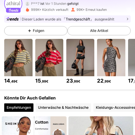
i***9
ist am Durchsuchen
569K Follower
4,78
999K+ Kürzlich verkauft
99K+ Erneut kaufen
Dieser Laden wurde als
「Trendgeschäft」
ausgewählt
569K Follower
4,78
Folgen
Alle Artikel
569K Follower
4,78
569K Follower
4,78
14
15
23
22
17
,49€
,99€
,99€
,99€
569K Follower
4,78
Könnte Dir Auch Gefallen
Empfehlungen
Unterwäsche & Nachtwäsche
Kleidungs-Accessoire
569K Follower
4,78
569K Follower
4,78