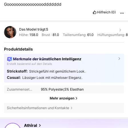
Gooooooooooooooooddddddd
Hilfreich
(0)
Das Model trägt:
S
Höhe:
158.0
Brust :
81.0
Taillenumfang:
61.0
Hüftungsumfang:
8
Produktdetails
Merkmale der künstlichen Intelligenz
Erstellt basierend auf den Details
Strickstoff:
Strickgefühl mit gemütlichem Look.
Casual:
Lässiger Look mit müheloser Eleganz.
Zusammensetzung:
95% Polyester,5% Elasthan
Mehr anzeigen
Sicherheitsinformationen und Kontakte
569K Follower
4,78
Athîral
f***7
ist
Vor 1 Stunden
gefolgt