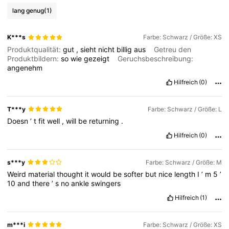
lang genug
(1)
K***s
Farbe: Schwarz / Größe: XS
Produktqualität:
gut
,
sieht
nicht
billig
aus
Getreu den
Produktbildern:
so
wie
gezeigt
Geruchsbeschreibung:
angenehm
Hilfreich
(0)
T***y
Farbe: Schwarz / Größe: L
Doesn
’
t
fit
well
,
will
be
returning
.
Hilfreich
(0)
s***y
Farbe: Schwarz / Größe: M
Weird
material
thought
it
would
be
softer
but
nice
length
I
’
m
5
’
10
and
there
’
s
no
ankle
swingers
Hilfreich
(1)
m***i
Farbe: Schwarz / Größe: XS