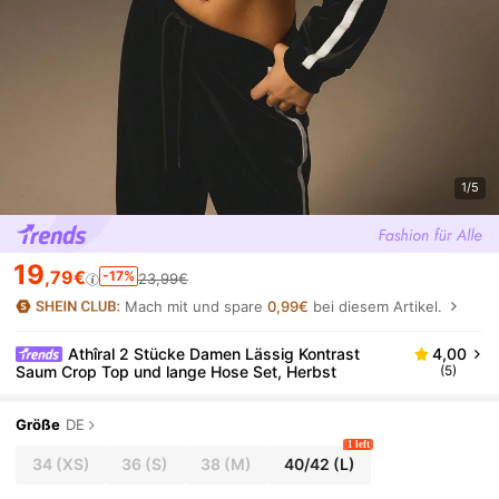
1/5
19
,79€
-17%
23,99€
Mach mit und spare
0,99€
bei diesem Artikel.
Athîral 2 Stücke Damen Lässig Kontrast
4,00
Saum Crop Top und lange Hose Set, Herbst
(5)
Größe
DE
1 left
34
(XS)
36
(S)
38
(M)
40/42
(L)