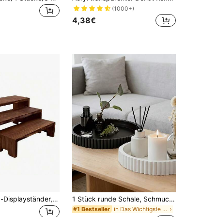
(1000+)
4,38€
3-teiliger Holz-Displayständer, 3-stöckiges Holz-Aufbewahrungsregal, dekorativ rechteckig, kann als Cupcake-Ständer, Duft- & Duftaufbewahrungsregal, Displayregal verwendet werden
1 Stück runde Schale, Schmuckaufbewahrungsschale, modernes welliges Design, Kunststoffmaterial, langanhaltend, platzsparend, geeignet für Zuhause, Wohnzimmer, Esszimmer, Küche, Badezimmer, unverzichtbares Dekorationselement für Zuhause, perfekt für Hochzeitszeit, Abschlusszeit
in Das Wichtigste für den Schulbeginn Tabletts
#1 Bestseller