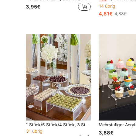
14 übrig
3,95€
4,81€
4,88€
1 Stück/5 Stück/4 Stück, 3 Stück durchsichtiger U-förmiger Acryl Aufbewahrungsständer, geeignet für Make-up Produkte Aufbewahrung, mehrstufiger Präsentationsständer für Kunstwerke, geeignet für Kosmetik, Desserts, Kunstwerke Präsentation, Live-Streaming Präsentation, auch für Küche und Bad Aufbewahrung geeignet - noch schöner und transparenter nach Entfernen der Außenfolie
31 übrig
3,88€