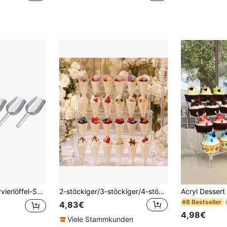
, Eiswürfel und Salate, für den Heim- und professionellen Gebrauch
2-stöckiger/3-stöckiger/4-stöckiger transparenter Acryl-Eiswaffelhalter, Eiswaffel-Ausstellungsständer, geeignet für Popcorn, Eis-Ausstellung, Geburtstag, Hochzeit und Party Mehrzweck-Dekoration, tragbar und abnehmbar
#8 Bestseller
4,83€
4,98€
Viele Stammkunden