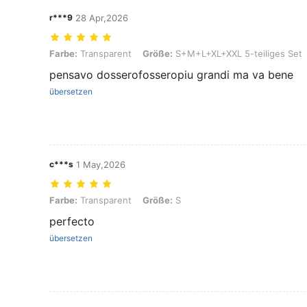
r***9
28 Apr,2026
Farbe: Transparent, Größe: S+M+L+XL+XXL 5-teiliges Set
Farbe:
Transparent
Größe:
S+M+L+XL+XXL 5-teiliges Set
pensavo dosserofosseropiu grandi ma va bene
übersetzen
c***s
1 May,2026
Farbe: Transparent, Größe: S
Farbe:
Transparent
Größe:
S
perfecto
übersetzen