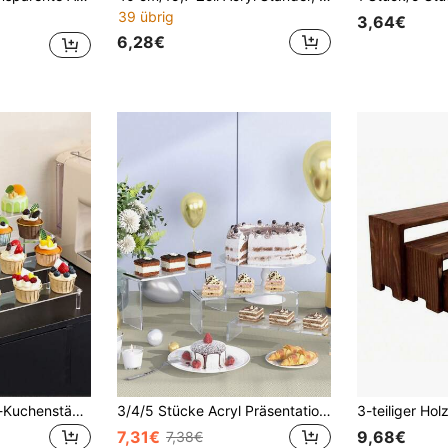
39 übrig
3,64€
6,28€
Mehrstufiger Acryl-Kuchenständer, transparenter Präsentationsständer für Desserts, Kuchenhäppchen, Geburtstagsfeiern, Hochzeiten, Snacks
3/4/5 Stücke Acryl Präsentationsständer Set, transparenter Aufbewahrungsständer geeignet für Sammlerstücke, Desserts, kleine Figuren, Cupcakes und Süßigkeiten, rechteckiger mehrstufiger Tischorganizer, einsetzbar für Zuhause, Küche, Büro, Wohnheim Dekoration und Aufbewahrung
7,31€
9,68€
7,38€