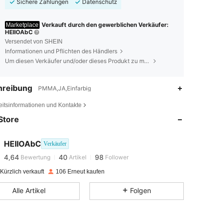
Sichere Zahlungen
Datenschutz
Verkauft durch den gewerblichen Verkäufer:
Marketplace
HEIIOAbC
Versendet von SHEIN
Informationen und Pflichten des Händlers
Um diesen Verkäufer und/oder dieses Produkt zu melden
hreibung
PMMA,JA,Einfarbig
4,64
40
98
eitsinformationen und Kontakte
Store
4,64
40
98
HEIIOAbC
Verkäufer
4,64
40
98
Bewertung
Artikel
Follower
m***r
bezahlt
Vor 1 Tag
Kürzlich verkauft
106 Erneut kaufen
4,64
40
98
Alle Artikel
Folgen
4,64
40
98