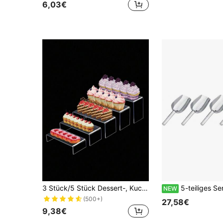
6,03€
3 Stück/5 Stück Dessert-, Kuchenetagere, U-förmiges Acryl Aufbewahrungsregal, transparenter Acryl-Ausstellungsständer für Tischplatte, Figuren, Blind Box
5-teiliges Servierlöffel-Set aus Edelstahl, Eislöffel, geeignet für Desserts
NEW
(500+)
27,58€
9,38€