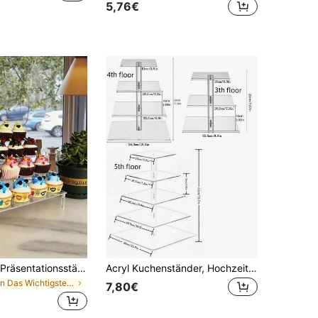
5,76€
Acryl Dessert Präsentationsständer, Cupcake Halterung Regal, Snack Buffet Anordnungsregal für Geburtstagsfeiern, Hochzeiten, Tischpräsentation
Acryl Kuchenständer, Hochzeitsfeier Kuchendisplay Regal, zusammengebauter quadratischer Acryl Dessert Kuchenständer
in Das Wichtigste für den Schulbeginn Tabletts
7,80€