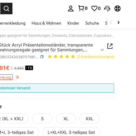
0
0
ess Enter to select.
errenkleidung
Haus & Wohnen
Kinder
Schuhe
Schmuck & Acces
3/4/5 Stück Acryl Präsentationsständer, transparente Aufbewahrungsregale geeignet für Sammlungen, Desserts, Dekorationen, Cupcakes und Süßigkeitentheken, mehrstöckige rechteckige Tischständer für Zuhause, Küche, Büro, Wohnheim Aufbewahrung und Dekoration
Stück Acryl Präsentationsständer, transparente
ahrungsregale geeignet für Sammlungen,
ts, Dekorationen, Cupcakes und
SKU: sh260324203870768158357
(2 Kundenmeinungen)
eitentheken, mehrstöckige rechteckige
tänder für Zuhause, Küche, Büro, Wohnheim
,61€
-1%
ICE AND AVAILABILITY
3,66€
wahrung und Dekoration
enkung
stenloser Versand
e
z (XL + XXL)
S
XL
XXL
+L 3-teiliges Set
L+XL+XXL 3-teiliges Set