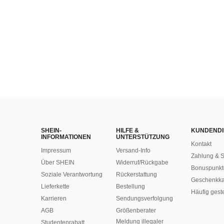
SHEIN-
HILFE &
KUNDENDI
INFORMATIONEN
UNTERSTÜTZUNG
Kontakt
Impressum
Versand-Info
Zahlung & S
Über SHEIN
Widerruf/Rückgabe
Bonuspunkt
Soziale Verantwortung
Rückerstattung
Geschenkka
Lieferkette
Bestellung
Häufig gest
Karrieren
Sendungsverfolgung
AGB
Größenberater
Meldung illegaler
Studentenrabatt