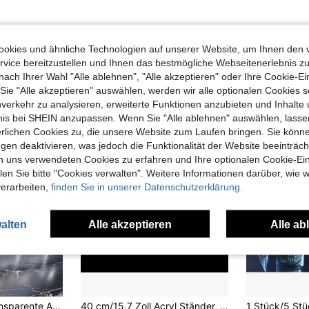
okies und ähnliche Technologien auf unserer Website, um Ihnen den 
vice bereitzustellen und Ihnen das bestmögliche Webseitenerlebnis zu
uch Angeschaut
nach Ihrer Wahl "Alle ablehnen", "Alle akzeptieren" oder Ihre Cookie-Ei
e "Alle akzeptieren" auswählen, werden wir alle optionalen Cookies s
nverkehr zu analysieren, erweiterte Funktionen anzubieten und Inhalte
bnis bei SHEIN anzupassen. Wenn Sie "Alle ablehnen" auswählen, lassen
erlichen Cookies zu, die unsere Website zum Laufen bringen. Sie könne
gen deaktivieren, was jedoch die Funktionalität der Website beeinträc
n uns verwendeten Cookies zu erfahren und Ihre optionalen Cookie-Ei
n Sie bitte "Cookies verwalten". Weitere Informationen darüber, wie w
verarbeiten,
finden Sie in unserer Datenschutzerklärung.
alten
Alle akzeptieren
Alle ab
nder, geeignet für Sammlungen, Süßigkeiten, Figuren, Büro/Dorm Zubehör, Heimdekoration, Küchenartikel, Weihnachtsgeschenke
40 cm/15,7 Zoll Acryl Ständer, stufenförmiger Präsentationsständer für Hochzeits- und Partydesserts, Kuchen und Süßigkeiten, Küche, Weihnachtsgeschenk