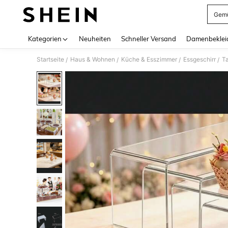
Gemü
Use up 
Kategorien
Neuheiten
Schneller Versand
Damenbeklei
Startseite
Haus & Wohnen
Küche & Esszimmer
Essgeschirr
Ta
/
/
/
/