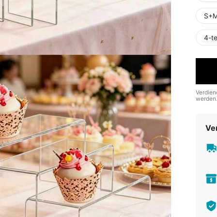
S+M
4-t
Verdien
werden
Ve