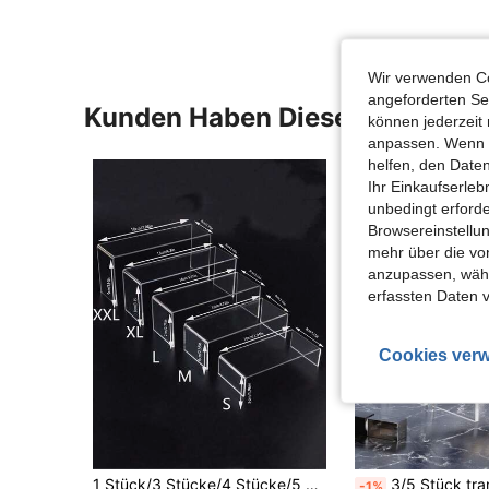
Wir verwenden Co
angeforderten Ser
Kunden Haben Diese Artikel A
können jederzeit 
anpassen. Wenn Si
helfen, den Date
Ihr Einkaufserle
unbedingt erford
Browsereinstellun
mehr über die vo
anzupassen, wähle
erfassten Daten 
Cookies verw
1 Stück/3 Stücke/4 Stücke/5 Stücke Acryl Präsentationsständer, transparenter Make-up Organizer Halter, Cupcake Ständer, Dessert Präsentationsregal, mehrstufiges Aufbewahrungsregal, Süßigkeiten Bar Präsentation, verstellbarer Acryl Riser, rechteckiger erweiterter mehrstufiger Präsentationsständer, U-förmiger Tischpräsentationsständer, geeignet für Sammlerstücke, Desserts, kleine Figuren Präsentation und Schreibtischaufbewahrung, Büro- und Studentenbedarf, Haushaltsorganisation, Raumdekoration, Küchenutensilien, Valentinstag Geschenk
3/5 Stück transparente Acryl Ausstellungsständer, Kuchen/Dessert/Süßigkeiten/Figuren Ausstellungsregale, mehrstufige erweiterte Ausstellungsstä
-1%