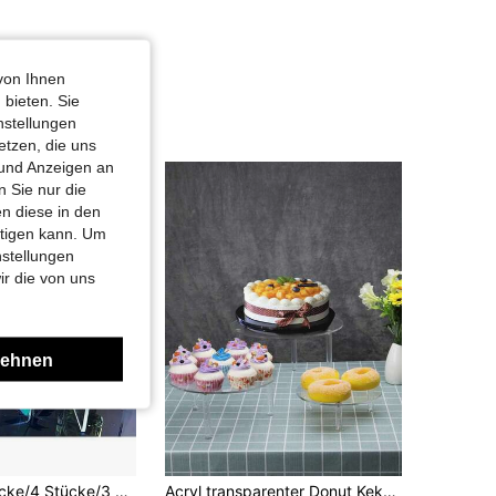
von Ihnen
 bieten. Sie
nstellungen
etzen, die uns
 und Anzeigen an
 Sie nur die
n diese in den
htigen kann. Um
nstellungen
ir die von uns
lehnen
1 Stück/5 Stücke/4 Stücke/3 Stücke transparenter U-förmiger Acryl Aufbewahrungsständer, Make-up Organizer, mehrstufiger Präsentationsständer für Desserts, Kunstwerke, Live-Streaming, auch geeignet für Küche und Badezimmer Aufbewahrung - sieht nach Entfernen der Außenfolie noch transparenter und eleganter aus
Acryl transparenter Donut Keks Kuchen Ausstellungsständer, Dessert-Tablett für Hochzeitsparty Geburtstagssüßigkeiten Ausstellung