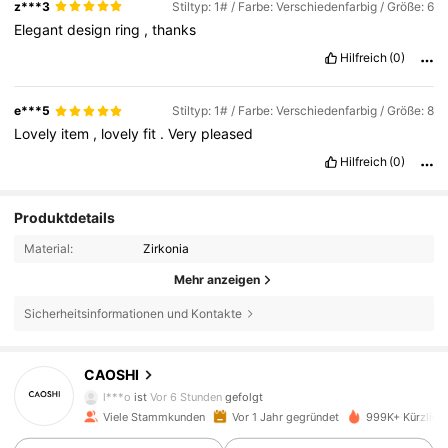
z***3
Stiltyp: 1# / Farbe: Verschiedenfarbig / Größe: 6
Elegant
design
ring
,
thanks
Hilfreich
(0)
e***5
Stiltyp: 1# / Farbe: Verschiedenfarbig / Größe: 8
Lovely
item
,
lovely
fit
.
Very
pleased
Hilfreich
(0)
Produktdetails
Material:
Zirkonia
Mehr anzeigen
Sicherheitsinformationen und Kontakte
65K Follower
4,89
CAOSHI
l***o
ist
Vor 6 Stunden
gefolgt
Viele Stammkunden
Vor 1 Jahr gegründet
999K+ Kürzlich 
65K Follower
4,89