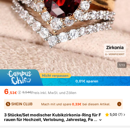
1/13
0,01€ sparen
6
6,54€
,53€
Preis inkl. MwSt. und Zöllen
Mach mit und spare
0,33€
bei diesem Artikel.
3 Stücke/Set modischer Kubikzirkonia-Ring für F
5,00
(
7
)
rauen für Hochzeit, Verlobung, Jahrestag, Pa
rty-Schmuck, Valentinstag Geschenk