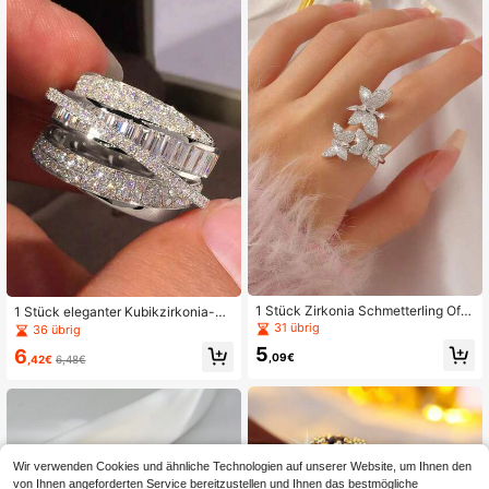
ektes Muttertagsgeschenk, Somme
hten und Eid al-Fitr Geschenk. Geei
r Strand Urlaubsaccessoire
gnet für den täglichen Gebrauch, A
bendpartys und Veranstaltungen. V
erstellbarer Ring, Hochzeitsring.
1 Stück Zirkonia Schmetterling Offe
1 Stück eleganter Kubikzirkonia-Ri
ner Ring, modischer eleganter Finge
ng, Schmuck für Frauen zur Hochz
31 übrig
36 übrig
rring, beständige Farbe, einzigartige
eit, Verlobung und Partys, Valentinst
5
6
s Accessoire für Frauen
ags-Geschenk
,09€
,42€
6,48€
Wir verwenden Cookies und ähnliche Technologien auf unserer Website, um Ihnen den
von Ihnen angeforderten Service bereitzustellen und Ihnen das bestmögliche