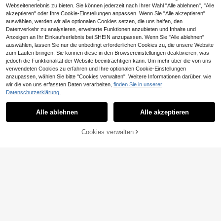
Webseitenerlebnis zu bieten. Sie können jederzeit nach Ihrer Wahl "Alle ablehnen", "Alle
akzeptieren" oder Ihre Cookie-Einstellungen anpassen. Wenn Sie "Alle akzeptieren"
auswählen, werden wir alle optionalen Cookies setzen, die uns helfen, den
Datenverkehr zu analysieren, erweiterte Funktionen anzubieten und Inhalte und
Anzeigen an Ihr Einkaufserlebnis bei SHEIN anzupassen. Wenn Sie "Alle ablehnen"
auswählen, lassen Sie nur die unbedingt erforderlichen Cookies zu, die unsere Website
zum Laufen bringen. Sie können diese in den Browsereinstellungen deaktivieren, was
jedoch die Funktionalität der Website beeinträchtigen kann. Um mehr über die von uns
verwendeten Cookies zu erfahren und Ihre optionalen Cookie-Einstellungen
anzupassen, wählen Sie bitte "Cookies verwalten". Weitere Informationen darüber, wie
wir die von uns erfassten Daten verarbeiten,
finden Sie in unserer
Datenschutzerklärung.
2 Stücke Vintage Palast-Stil Blume
Mazuer
nring + Stapelring Set, luxuriöser Re
5
Alle ablehnen
Alle akzeptieren
Mazuer 1 Stück 18 Karat vergoldete
,52€
tro eleganter vielseitiger Schmuck
r, modischer und kreativer Libellen
16 übrig
Edelstahlring, modisches Design für
5
Cookies verwalten
ZUM WARENKORB HINZUFÜGEN
Frauen, geeignet für den täglichen
,28€
Gebrauch, Partys, Neujahr, Valentin
stag, Reisen, Urlaub, als Geschenk