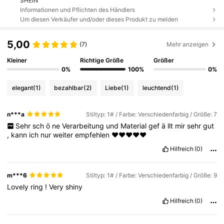
SHEIN
Informationen und Pflichten des Händlers
Um diesen Verkäufer und/oder dieses Produkt zu melden
5,00
(7)
Mehr anzeigen
Kleiner
Richtige Größe
Größer
0%
100%
0%
elegant
(1)
bezahlbar
(2)
Liebe
(1)
leuchtend
(1)
n***a
Stiltyp: 1# / Farbe: Verschiedenfarbig / Größe: 7
Sehr
sch
ö
ne
Verarbeitung
und
Material
gef
ä
llt
mir
sehr
gut
,
kann
ich
nur
weiter
empfehlen
❤️❤️❤️❤️❤️
Hilfreich
(0)
m***6
Stiltyp: 1# / Farbe: Verschiedenfarbig / Größe: 9
Lovely
ring
!
Very
shiny
Hilfreich
(0)