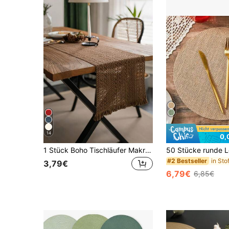
14
0,
1 Stück Boho Tischläufer Makramee Tischläufer für Heim-Dekoration, Creme & Braun Makramee Tischläufer mit Quasten für Boho Esszimmer Schlafzimmer Dekoration, rustikale Brautparty, Bauernhaus rustikaler Tischläufer, Platzset, Thanksgiving Weihnachten Heim-Dekoration (verschiedene Größen erhältlich)
#2 Bestseller
3,79€
6,79€
6,85€