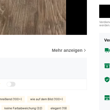
Verdien
werden
Ve
Mehr anzeigen
inreißend (100+)
wie auf dem Bild (100+)
keine Farbabweichung (32)
elegant (19)