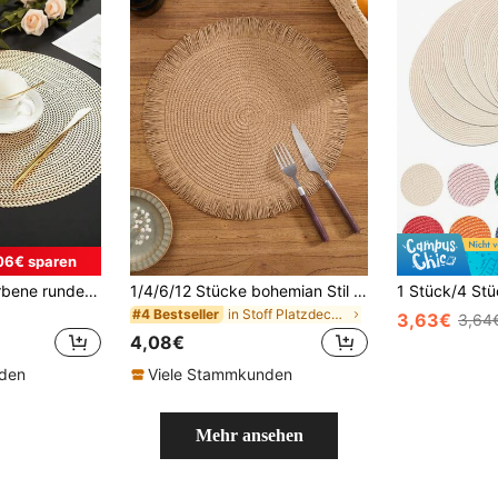
06€ sparen
4/6 Stücke goldfarbene runde Tischsets, Weizendesign, 15-Inch Durchmesser, Material: PVC, waschbar, geeignet für Dining, Veranstaltungen, Partys, Hochzeiten, Brautduschen, Zuhause & täglichen Gebrauch
1/4/6/12 Stücke bohemian Stil runde Papier Tischsets mit natürlichen Quasten, rutschfeste Auflagen für Küchen und Esszimmertisch Dekoration, geeignet für Feiertage, Geburtstage, Hochzeiten, Heimdekoration (Bitte beachten Sie, dass das Tischmaterial aus Papier besteht und nicht gewaschen werden kann)
in Stoff Platzdeckchen
#4 Bestseller
3,63€
3,64
4,08€
nden
Viele Stammkunden
Mehr ansehen