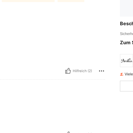
Besc
Sicherh
Zum 
Hilfreich (2)
Viel