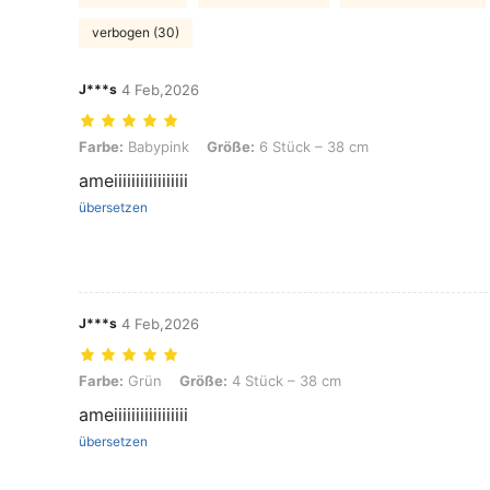
verbogen (30)
J***s
4 Feb,2026
Farbe: Babypink, Größe: 6 Stück – 38 cm
Farbe:
Babypink
Größe:
6 Stück – 38 cm
ameiiiiiiiiiiiiiiiii
übersetzen
J***s
4 Feb,2026
Farbe: Grün, Größe: 4 Stück – 38 cm
Farbe:
Grün
Größe:
4 Stück – 38 cm
ameiiiiiiiiiiiiiiiii
übersetzen