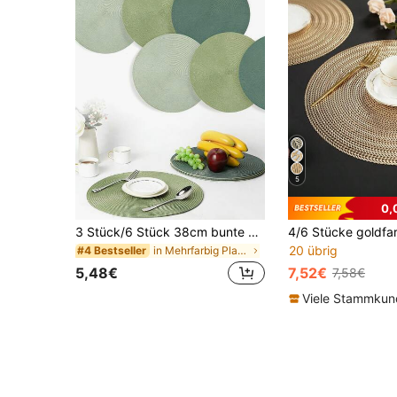
5
0,
3 Stück/6 Stück 38cm bunte gewebte runde Tischsets, hellfarbige runde Tischsets, salbeigrüne runde Tischsets geeignet für Esstisch, runden Essbereich, Küche, Geburtstagsfest, Hochzeitsfeier, Feier zu Feiertagen
20 übrig
in Mehrfarbig Platzdeckchen
#4 Bestseller
5,48€
7,52€
7,58€
Viele Stammku