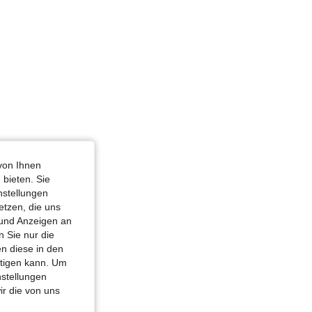
4,85
126
1.6K
4,85
126
1.6K
4,85
126
1.6K
4,85
126
1.6K
von Ihnen
 bieten. Sie
nstellungen
etzen, die uns
 und Anzeigen an
 Sie nur die
n diese in den
htigen kann. Um
nstellungen
ir die von uns