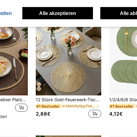
alten
Alle akzeptieren
Alle ab
15-Zoll runder gewebter Platzset (4/6 Stücke), braun, waschbar, abwischbar, hitzebeständig, geeignet für Feierlichkeiten, Innen- und Außenbereich für den täglichen Gebrauch
12 Stück Gold-Feuerwerk-Tischsets 15 Zoll rund, PVC-Material mit Goldfolien-Verarbeitung, schöne Vasenuntersetzer, Goldfolien-Cut Out-Kaffeetassen-Untersetzer, waschbar, leicht zu reinigen, abwischbar, rutschfest, hitzebeständig, geeignet für Raumdekoration, Esszimmertisch-Dekoration, Heimdekoration, Feiertage, Partys, Geburtstage, Hochzeiten und Abendessen
in Mehrfarbig Platzdeckchen
#1 Bestseller
#7 Bestseller
2,88€
4,12€
nden