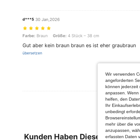
d***5
30 Jan,2026
Farbe: Braun, Größe: 4 Stück – 38 cm
Farbe:
Braun
Größe:
4 Stück – 38 cm
Gut aber kein braun braun es ist eher graubraun
übersetzen
Wir verwenden Co
angeforderten Ser
können jederzeit 
anpassen. Wenn Si
Mehr Bewertung
helfen, den Date
Ihr Einkaufserle
unbedingt erford
Browsereinstellun
mehr über die vo
anzupassen, wähle
Kunden Haben Diese Artikel A
erfassten Daten 