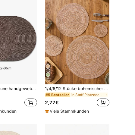
6
16 Stücke braune handgewebte PP-Tischsets, runde gewebte Tischsets, hitzebeständige Matten, dekorative Matten, Bestseller-Produkt, in mehreren Farben erhältlich, Tischmatten, knitterfreie Tischsets, geeignet für Geburtstag, Weihnachten, Einweihungsparty, Feierbankett, Feiertagsparty, Familientreffen und andere Anlässe.
1/4/6/12 Stücke bohemischer Stil gewebte Tischsets, runde einfarbige Tischmatten für Küchen Dekoration, geeignet für Feste, Partys, Geburtstage, Vintage, ländlich, Außengastronomie, Dekor für alle Jahreszeiten Zuhause
in Stoff Platzdeckchen
#5 Bestseller
2,77€
mmkunden
Viele Stammkunden