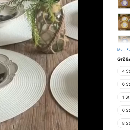
Mehr F
Größ
4 S
6 S
1 S
6 S
8 S