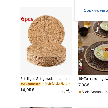
Cookies verw
11
6-teiliges Set gewebte runde Tischsets - perfekt für den böhmischen Stil beim Essen | ideal für Restaurants, Partys, Hochzeiten, Heimdekoration, Weihnachtsdekoration, rustikale Korb-Tischsets, chinesische Garten-Teetassen-Sets, Tischsets und Teetisch-Sets für runde Schüsseln und Teller, Küchenmatten, geeignet für Restaurants, Küchen und Outdoor-Picknicks
in Mehrfarbig Platzdeckchen
#2 Bestseller
7,38€
14,09€
Viele Stammku