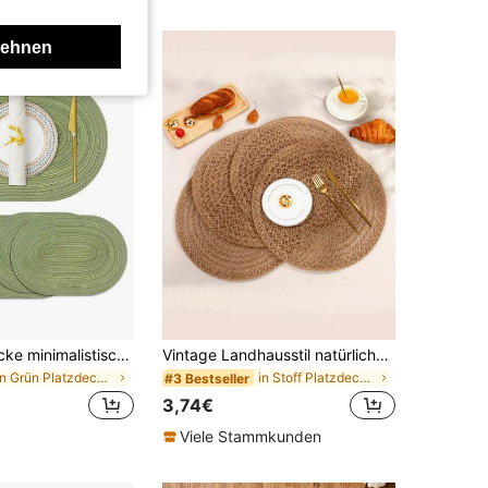
lehnen
1/2/4/6/8 Stücke minimalistische ovale Polyester-Tischsets in Milchkaffee-Farbverlauf, Raumdekoration, Halloween-Dekoration, Schulanfang, Herbstdekoration
Vintage Landhausstil natürliche gewebte Tischsets, runde Esszimmer Dekoration, geeignet für Restaurants, Zuhause und Familienfeiern
in Grün Platzdeckchen
in Stoff Platzdeckchen
#3 Bestseller
3,74€
Viele Stammkunden