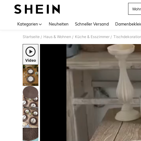
Woh
Use up 
Kategorien
Neuheiten
Schneller Versand
Damenbeklei
Startseite
Haus & Wohnen
Küche & Esszimmer
Tischdekoratio
/
/
/
Video