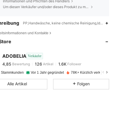
Informationen und Pflichten des Händlers
Um diesen Verkäufer und/oder dieses Produkt zu melden
hreibung
PP,Handwäsche, keine chemische Reinigung,Id al-Adha,Muttertag
4,85
126
1.6K
eitsinformationen und Kontakte
Store
4,85
126
1.6K
ADOBELIA
Verkäufer
4,85
126
1.6K
Bewertung
Artikel
Follower
t***6
bezahlt
Vor 1 Tag
e Stammkunden
Vor 1 Jahr gegründet
78K+ Kürzlich verkauft
4,85
126
1.6K
Alle Artikel
Folgen
4,85
126
1.6K
4,85
126
1.6K