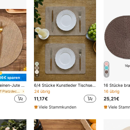
4
8
06€ sparen
50 Stücke runde Leinen-Jute Tischset, Blumentopf Unterlage, Hitzebeständige Esszimmertisch Unterlage für Küche und Restaurant, Hochzeitstischdecke, Hochzeitsdekoration, Heimdekoration, Raumdekoration, geeignet für Hochzeitsparty, Geburtstagsparty, Familientreffen, Restaurantdekoration.
6/4 Stücke Kunstleder Tischsets, wasserdicht, hitzebeständig, rutschfest, geeignet für Innen- und Außenbereich, leicht zu reinigen
24 übrig
16 übrig
in Stoff Platzdeckchen
11,17€
25,21€
Viele Stammkunden
Viele Sta