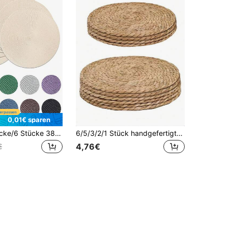
0,01€ sparen
1 Stück/4 Stücke/6 Stücke 38cm runde gewebte PP Tischsets, waschbare rutschfeste flache Tischunterlagen, geeignet für Heim-Esszimmerdekoration, Frühlings-Outdoor-Party-Geschenke, Weihnachtsdekorationen
6/5/3/2/1 Stück handgefertigte gewebte runde Tischsets, natürliche gewebte hitzebeständige rutschfeste Tischmatten, faltbar und wiederverwendbar, Tischdekoration und Geschenk zur Einweihungsparty (aus natürlichem Rattan gefertigt, leichte Unvollkommenheiten sind normal und beeinträchtigen die Verwendung nicht)
4,76€
€