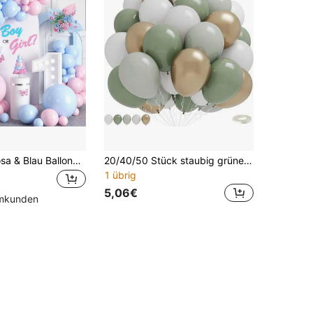
111 Stücke Rosa & Blau Ballonbogen Set, Hellrosa & Hellblau Macaron Ballon Girlande Kit, Geschlechteroffenbarung, Braut, Babyparty, Verlobung, Jahrestag, Hochzeit, Valentinstag, Geburtstagsparty Dekoration für Mädchen & Jungen
20/40/50 Stück staubig grüne, weiße, goldene Ballons + 1 Stück weißes Band, salbeigrüne, olivgrüne, metallisch goldene, weiße Latex-Ballons, geeignet für Hochzeit, Verlobung, Geburtstag, Babyparty und Eukalyptus-Themen-Partydekoration
1 übrig
5,06€
mmkunden