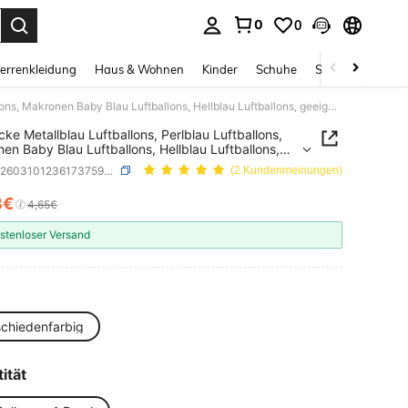
0
0
ess Enter to select.
errenkleidung
Haus & Wohnen
Kinder
Schuhe
Schmuck & Acces
31 Stücke Metallblau Luftballons, Perlblau Luftballons, Makronen Baby Blau Luftballons, Hellblau Luftballons, geeignet für Brautparty, Babyparty, Geburtstagsfest
cke Metallblau Luftballons, Perlblau Luftballons,
en Baby Blau Luftballons, Hellblau Luftballons,
et für Brautparty, Babyparty, Geburtstagsfest
SKU: sh260310123617375975836
(2 Kundenmeinungen)
3€
ICE AND AVAILABILITY
4,65€
stenloser Versand
e
schiedenfarbig
ität