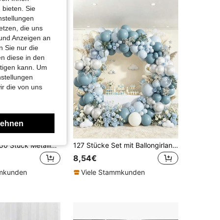
 bieten. Sie
nstellungen
etzen, die uns
 und Anzeigen an
 Sie nur die
n diese in den
htigen kann. Um
nstellungen
ir die von uns
lehnen
10/20/30/40/50 Stück Metallic Gold Ballons, Größen 18/12/10/5 Zoll, Gold Latex Ballons, geeignet für Abschluss, Verlobung, Hochzeit, Geburtstagsfeier Dekoration, Partyzubehör
127 Stücke Set mit Ballongirlande in Macaron-Blau-Metallic-Silber inklusive 2 Ballonaccessoires, Wanddekoration für Geburtstags- und Hochzeitsfeiern, Foto-Requisiten und Gastgeschenke
8,54€
mmkunden
Viele Stammkunden