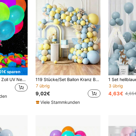
01€ sparen
10/30/50 Stück 12 Zoll UV Neon Leuchtendes Luftballon, Neon Leuchtende Party Luftballons für Halloween Dekoration, Leuchtend im Dunkeln Luftballons für Geburtstags Dekoration Hochzeit Leuchtende Party Zubehör Schwarzlicht reagierende Fluoreszenz Luftballons, Weihnachten
119 Stücke/Set Ballon Kranz Bogen Set, 18/12/10/5 Zoll weiße, sandgelbe, hellblaue Ballons, verwendet für Baby-Shower-Thema, Geburtstags-Gender-Enthüllung, Braut-Hochzeit, Abschlussfeier, Jubiläumsfeier Dekoration
7 übrig
3 übrig
9,02€
4,63€
4,65
nden
Viele Stammkunden