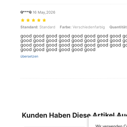
Q***Q
16 May,2026
Standard: Standard, Farbe: Verschiedenfarbig, Quantität: 30 Ballon
Standard:
Standard
Farbe:
Verschiedenfarbig
Quantität
good good good good good good good good g
good good good good good good good good g
good good good good good good good good g
good good good good good good
übersetzen
Kunden Haben Diese Artikel A
Wir verwenden Co