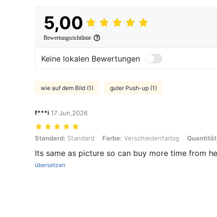
5,00
Bewertungsrichtlinie
Keine lokalen Bewertungen
wie auf dem Bild (1)
guter Push-up (1)
f***i
17 Jun,2026
Standard: Standard, Farbe: Verschiedenfarbig, Quantität: 30 Ballon
Standard:
Standard
Farbe:
Verschiedenfarbig
Quantität
Its same as picture so can buy more time from h
übersetzen