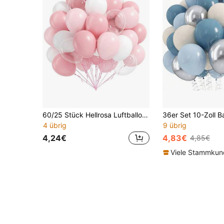
60/25 Stück Hellrosa Luftballons, mit klaren rosa und weißen Luftballons, geeignet für Hochzeit, Braut, Babyparty, Geburtstagsfeier Dekoration
4 übrig
9 übrig
4,24€
4,83€
4,85€
Viele Stammku