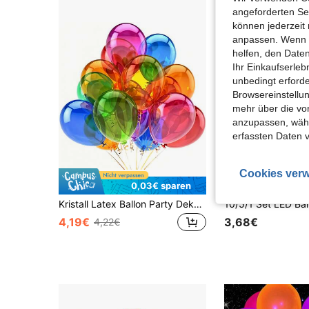
angeforderten Ser
können jederzeit 
anpassen. Wenn Si
helfen, den Date
Ihr Einkaufserle
unbedingt erford
Browsereinstellun
mehr über die vo
anzupassen, wähle
erfassten Daten 
Cookies verw
0,03€ sparen
Kristall Latex Ballon Party Dekorationszubehör - 21 Stück 10-Zoll transparente/kristallblaue/kristallfarbene gemischte Latex Rundballons, verwendet für Hochzeitsdekoration, Abschlussfeiern, Brautpartys, Geburtstags-Seifenblasen-Partys, Weihnachten, Neujahr
4,19€
3,68€
4,22€