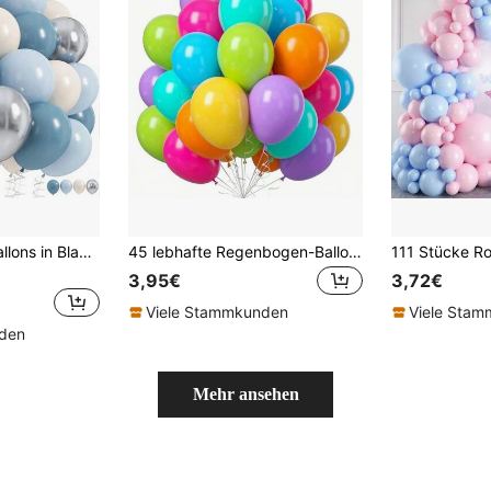
36er Set 10-Zoll Ballons in Blau Nebel, Makaron Blau, Vintage Sandweiß und Metallic Silber. Geeignet für Geburtstag, Hochzeit, Valentinstag, Weihnachten, Neujahr, Eröffnungsfeier, Heimdekoration, Ballonarrangement, Ballonparty, Fotografie-Requisiten, Anmelde-Fotohintergrund, Stillleben-Dekoration
45 lebhafte Regenbogen-Ballons - Latexmaterial, mehrfarbig, perfekter Bogen, zufällige Farben - ideal für Geburtstag, Hochzeit, Babyparty, Verlobungsparty, DIY-Partydekorationen, Schulanfang und Valentinstag-Veranstaltungen
3,95€
3,72€
Viele Stammkunden
Viele Sta
nden
Mehr ansehen