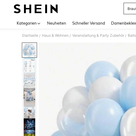
Brau
Use up 
Kategorien
Neuheiten
Schneller Versand
Damenbeklei
Startseite
Haus & Wohnen
Veranstaltung & Party Zubehör
Ball
/
/
/