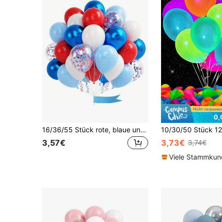
0,
16/36/55 Stück rote, blaue und weiße Blumenkranz-Dekoration, 10 Zoll Latexballons und Aluminiumfolienballons, geeignet für Geburtstage, Hochzeiten, Babypartys, Abschlussfeiern, Winteroutfits, Vatertag, Unabhängigkeitstag.
3,57€
3,73€
3,74€
Viele Stammku