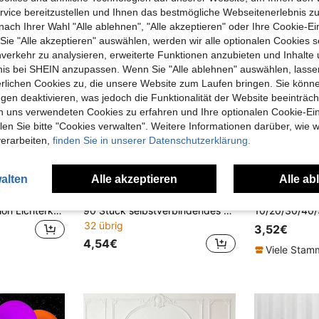
vice bereitzustellen und Ihnen das bestmögliche Webseitenerlebnis zu
nach Ihrer Wahl "Alle ablehnen", "Alle akzeptieren" oder Ihre Cookie-Ei
e "Alle akzeptieren" auswählen, werden wir alle optionalen Cookies s
nverkehr zu analysieren, erweiterte Funktionen anzubieten und Inhalte
bnis bei SHEIN anzupassen. Wenn Sie "Alle ablehnen" auswählen, lassen
erlichen Cookies zu, die unsere Website zum Laufen bringen. Sie könne
gen deaktivieren, was jedoch die Funktionalität der Website beeinträc
n uns verwendeten Cookies zu erfahren und Ihre optionalen Cookie-Ei
n Sie bitte "Cookies verwalten". Weitere Informationen darüber, wie w
verarbeiten,
finden Sie in unserer Datenschutzerklärung.
alten
Alle akzeptieren
Alle ab
34
10/5/1 Set LED Ballon Lichterkette, transparentes Bobo Ball Design, charmante leuchtende LED Bobo Bälle mit kühler weißer Lichterkette, geeignet für Geburtstag, Hochzeit, Jahrestag, Valentinstag und Weihnachtsdekoration
90 Stück selbstverbindendes Latex-Ballon-Girlanden-Bogen-Set mit Verbindern, Regenbogen-Mischfarben DIY Ballon-Wanddekoration, geeignet für Geburtstag, Babyparty, Hochzeit und Brautparty Dekoration
32 übrig
3,52€
4,54€
Viele Sta