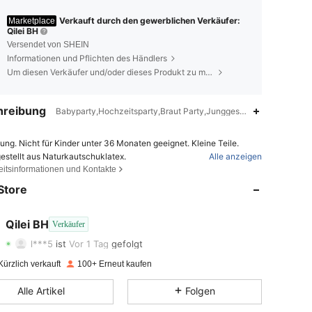
Verkauft durch den gewerblichen Verkäufer:
Marketplace
Qilei BH
Versendet von SHEIN
Informationen und Pflichten des Händlers
Um diesen Verkäufer und/oder dieses Produkt zu melden
hreibung
Babyparty,Hochzeitsparty,Braut Party,Junggesellinnenabschied,
ung. Nicht für Kinder unter 36 Monaten geeignet. Kleine Teile.
estellt aus Naturkautschuklatex.
Alle anzeigen
4,89
149
40
eitsinformationen und Kontakte
ung. Kinder unter acht Jahren können an nicht aufgeblasenen oder
ten Ballons ersticken. Die Aufsicht durch Erwachsene ist erforderlic
Store
t aufgeblasene Ballons sind von Kindern fernzuhalten.Geplatzte Ball
4,89
149
40
d unverzüglich zu entfernen.
UNG: ERSTICKUNGSGEFAHR – Kleinteile. Nicht für Kinder unter 3
geeignet.
4,89
149
40
Qilei BH
Verkäufer
NUNG: ERSTICKUNGSGEFAHR – Kinder unter 8 Jahren können an
l***5
ist
Vor 1 Tag
gefolgt
ufgeblasenen oder geplatzten Ballons ersticken. Aufsicht durch Erw
4,89
149
40
 erforderlich. Nicht aufgeblasene Ballons von Kindern fernhalten. G
ürzlich verkauft
100+ Erneut kaufen
 Ballons sofort entsorgen.
4,89
149
40
Alle Artikel
Folgen