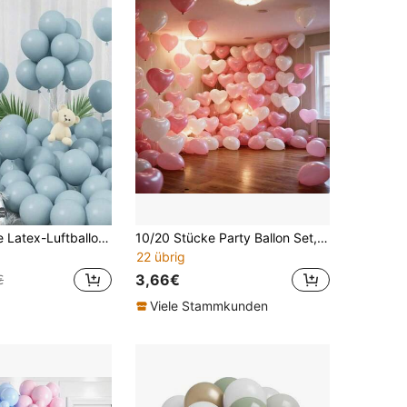
1 Set hellblaue Latex-Luftballons - matte Oberfläche, vintage hellblaue Helium-Luftballons, geeignet für Geburtstagsfeiern, boho Junggesellinnenabschiede, Babypartys, Hauspartys und Geschenke
10/20 Stücke Party Ballon Set, enthält rosa und weiße 10-Zoll verdickte explosionsgeschützte Latex Herz-förmige Ballons, optional passende Bänder, perfekt für Geburtstag, Themenparty, Babyparty, Hochzeit, Valentinstag, Heiratsantrag Verlobung, Jahrestag, Abschlussball, Gender Reveal Dekoration und verschiedene Innen-/Außenfotografie Requisiten Dekoration.
22 übrig
3,66€
€
Viele Stammkunden