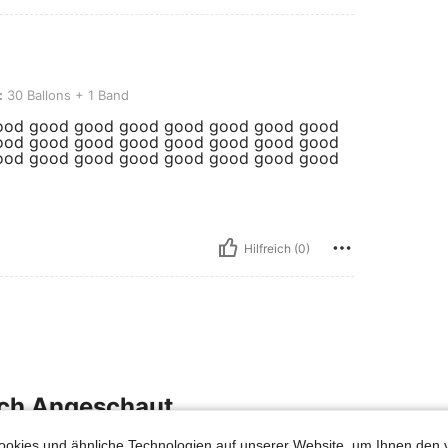
s + 1 Band
:
30 Ballons + 1 Band
ood good good good good good good good
ood good good good good good good good
ood good good good good good good good
Hilfreich (0)
uch Angeschaut
okies und ähnliche Technologien auf unserer Website, um Ihnen den 