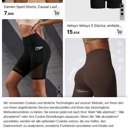
Damen Sport Shorts, Casual Lauf-
und Trainingskleidung, Shorts mit K
7
,99€
ordelzug Design, atmungsaktiv für
4
den Sommer
Velisys Velisys 3 Stücke, einfarbig
e, hoch sitzende, nahtlose Stretch-
15
,83€
Sportshorts mit hoher Taille, Trainin
gsshorts mit nahtloser Passform
5
30
Tender Angel
Tender Angel Zarte Engel Frauen Yo
#Schicker Radeln
ga Shorts mit hoher Taille, dünner S
20 übrig
Slayform Slayform Damen Sport-Sh
toff für Sommersport Outdoor, Fitne
orts, pinke Shorts, Yoga-Fitness Se
11
9
ss, Laufen, Radfahren Schwarz
,86€
,80€
amless Kompressionsshorts mit hoh
er Taille
Wir verwenden Cookies und ähnliche Technologien auf unserer Website, um Ihnen den
1 Stück Damen Sport Yoga Shorts
von Ihnen angeforderten Service bereitzustellen und Ihnen das bestmögliche
mit Tasche, geeignet für Outdoor L
11
,34€
aufen, Fitness und Yoga Aktivitäte
Webseitenerlebnis zu bieten. Sie können jederzeit nach Ihrer Wahl "Alle ablehnen", "Alle
12
n, Damen Boxer Shorts Schwarz So
akzeptieren" oder Ihre Cookie-Einstellungen anpassen. Wenn Sie "Alle akzeptieren"
mmer
auswählen, werden wir alle optionalen Cookies setzen, die uns helfen, den
Hearuisavy
Datenverkehr zu analysieren, erweiterte Funktionen anzubieten und Inhalte und