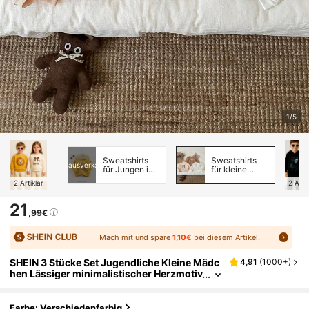
1/5
Sweatshirts
Sweatshirts
ausverkauft
für Jungen im
für kleine
Kindesalter
Mädchen
2
Artiklar
2
Arti
21
,99€
Mach mit und spare
1,10€
bei diesem Artikel.
SHEIN 3 Stücke Set Jugendliche Kleine Mädc
4,91
(
1000+
)
hen Lässiger minimalistischer Herzmotiv
Thermal-Sweatshirt mit Futter, geeignet
für Herbst/Winter
Farbe: Verschiedenfarbig