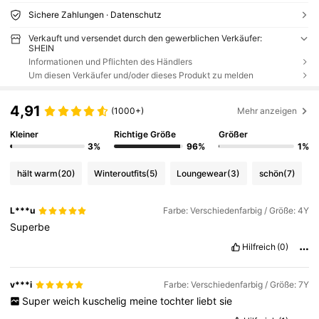
Sichere Zahlungen · Datenschutz
Verkauft und versendet durch den gewerblichen Verkäufer:
SHEIN
Informationen und Pflichten des Händlers
Um diesen Verkäufer und/oder dieses Produkt zu melden
4,91
(1000+)
Mehr anzeigen
Kleiner
Richtige Größe
Größer
3%
96%
1%
hält warm
(20)
Winteroutfits
(5)
Loungewear
(3)
schön
(7)
L***u
Farbe: Verschiedenfarbig / Größe: 4Y
Superbe
Hilfreich
(0)
v***i
Farbe: Verschiedenfarbig / Größe: 7Y
Super
weich
kuschelig
meine
tochter
liebt
sie