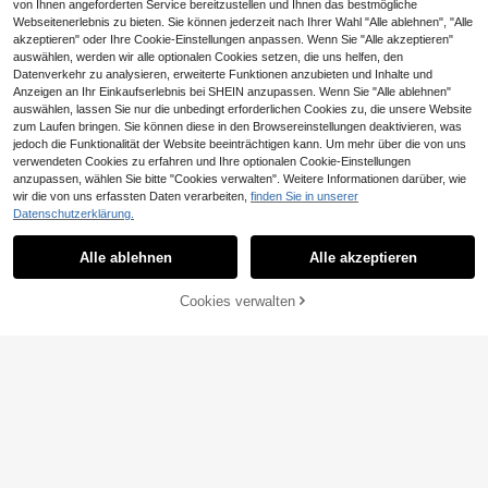
von Ihnen angeforderten Service bereitzustellen und Ihnen das bestmögliche
Webseitenerlebnis zu bieten. Sie können jederzeit nach Ihrer Wahl "Alle ablehnen", "Alle
akzeptieren" oder Ihre Cookie-Einstellungen anpassen. Wenn Sie "Alle akzeptieren"
auswählen, werden wir alle optionalen Cookies setzen, die uns helfen, den
Datenverkehr zu analysieren, erweiterte Funktionen anzubieten und Inhalte und
Anzeigen an Ihr Einkaufserlebnis bei SHEIN anzupassen. Wenn Sie "Alle ablehnen"
auswählen, lassen Sie nur die unbedingt erforderlichen Cookies zu, die unsere Website
zum Laufen bringen. Sie können diese in den Browsereinstellungen deaktivieren, was
jedoch die Funktionalität der Website beeinträchtigen kann. Um mehr über die von uns
verwendeten Cookies zu erfahren und Ihre optionalen Cookie-Einstellungen
anzupassen, wählen Sie bitte "Cookies verwalten". Weitere Informationen darüber, wie
3 Stücke Set Kleinkind Mädchen B
wir die von uns erfassten Daten verarbeiten,
finden Sie in unserer
uchstaben Muster Warmer Kapuzen
9
19
Datenschutzerklärung.
,49€
19,50€
pullover
SHEIN Süßes, locker sitzendes Swe
atshirt im College-Stil mit buntem H
9
Alle ablehnen
Alle akzeptieren
,49€
erzmuster für Kleine Mädchen mit R
undhalsausschnitt, langen Ärmeln, f
ür Herbst und Winter, ideal für die Fr
Cookies verwalten
ZUM WARENKORB HINZUFÜGEN
eizeit, den Alltag und die Schule, pa
ssend für Mutter und Tochter.