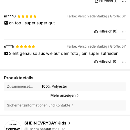
Hilfreich
(1)
m***0
Farbe: Verschiedenfarbig / Größe: 6Y
on
top
,
super
super
gut
Hilfreich
(0)
s***k
Farbe: Verschiedenfarbig / Größe: 5Y
Sieht
genau
so
aus
wie
auf
dem
foto
,
bin
super
zufrieden
Hilfreich
(0)
Produktdetails
Zusammensetzung:
100% Polyester
Mehr anzeigen
Sicherheitsinformationen und Kontakte
426K Follower
4,90
SHEIN EVRYDAY Kids
q***a
bezahlt
Vor 1 Tag