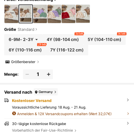
Größe
Standard
34 left
36 left
6-9M
-
2-3Y
4Y
(98-104 cm)
5Y
(104-110 cm)
29 left
6Y
(110-116 cm)
7Y
(116-122 cm)
Größenberater
Menge:
Versand nach
Germany
Kostenloser Versand
Voraussichtliche Lieferung:
18 Aug. - 21 Aug.
Anmelden & 12X Versandcoupons erhalten (Wert 32,07€)
30-tägige kostenlose Rückgabe
Vorbehaltlich der Fair-Use-Richtlinie