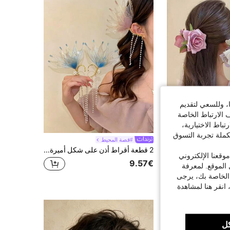
ا، وللسعي لتقديم
 الارتباط الخاصة
اط الاختيارية،
كملة تجربة التسوق
Girls' hair a
#قصة المحيط
3 قطع/1 قطعة مشابك شعر على شكل وردة مزيفة عتيقة، إكسسوارات شعر رجعية للنساء، إكسسوار للصور، ديكور السفر، مشابك شعر أنيقة للشتاء، مشبك شعر للصيف، المناسبات، عيد الميلاد
2 قطعة أقراط أذن على شكل أميرة حورية البحر مزينة بشرابات من اللؤلؤ، إكسسوارات نسائية لأجواء عطلة الشاطئ
قعنا الإلكتروني
9.57€
الموقع. لمعرفة
 الخاصة بك، يرجى
 انقر هنا لمشاهدة
ل