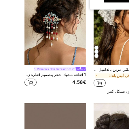
11
1 قطعة وشاح مثلثي مزين بالدانتيل الزهري بوهيمي عصري، إكسسوار نسائي باندانا للعطلات
Women's Hair Accessories
1 قطعة مشبك شعر بتصميم قطرة زيت زرقاء مع لؤلؤ وشرابات، مشبك شعر جانبي متعدد الاستخدامات للعطلات والزفاف
ي أبيض باندانا
4.58€
ن بشكل كبير