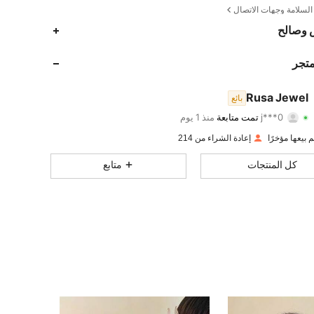
لسلامة وجهات الاتصال
127
263
4.32
 وصالح
127
263
4.32
متجر
127
263
4.32
Rusa Jewel
بائع
j***0
تمت متابعة
منذ 1 يوم
127
263
4.32
تقييم
قطع
متابعون
إعادة الشراء من 214
127
263
4.32
كل المنتجات
متابع
127
263
4.32
127
263
4.32
127
263
4.32
127
263
4.32
127
263
4.32