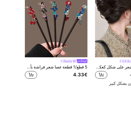
Hairfy
LS Ac
1 قطعة مشبك شعر على شكل كعكة الشعر الكوري، قطعة شعر مستعارة منفوشة ومجعدة، إكسسوار شعر للنساء لملابس الصيف، مشابك شعر، للسفر، عيد الميلاد
5 قطع/1 قطعة عصا شعر فراشة بأسلوب قديم بسيط مع شرابة، دبوس شعر من خشب الأبنوس الاصطناعي لتصفيف الكعكة
4.33€
ن بشكل كبير