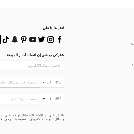
اعثر علينا على
ب
شتركي مع شي إن لتصلك أخبار الموضة
ة
LU + 352
LU + 352
بالنقر على زر الإشتراك، فإنك توافق على
سيا
رسائل البريد الإلكتروني التسويقية، يرجى الا