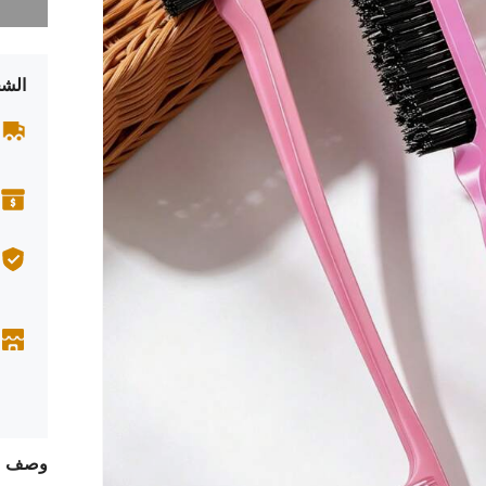
الشح
وصف