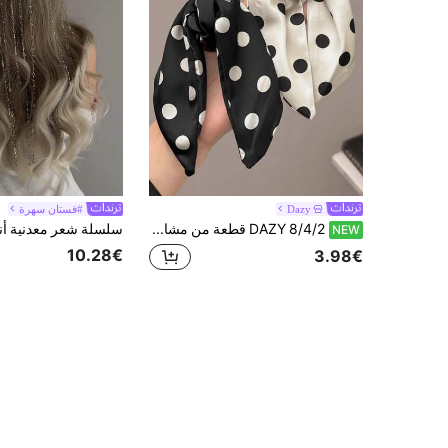
Dazy
#فستان سهرة
DAZY 8/4/2 قطعة من مشابك الشعر الأنيقة للنساء بتصميم الفيونكة والنقاط البيضاء والسوداء، إكسسوارات شعر عصرية متعددة الاستخدامات وبسيطة، مناسبة للاستخدام اليومي والكاجوال والحفلات والتنقل والعطلات وتصفيف الشعر والمكياج ومطابقة الملابس
NEW
10.28€
3.98€