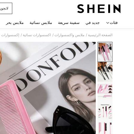
لانجور
 navigate search
فئات
جديد في
سفينة سريعة
ملابس نسائية
ملابس بحر
/
/
/
الصفحة الرئيسية
ملابس واكسسوارات
اكسسوارات نسائية
إكسسوارات ش