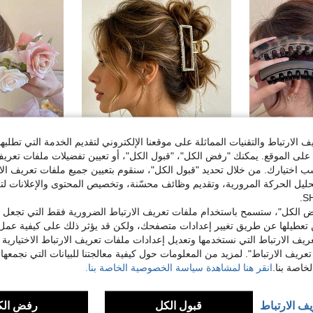
الارتباط والتقنيات المماثلة على موقعنا الإلكتروني لتقديم الخدمة التي تطلبه
لى الموقع. يمكنك "رفض الكل"، "قبول الكل"، أو تعيين تفضيلات ملفات تعريف
ختيارك. من خلال تحديد "قبول الكل"، سنقوم بتعيين جميع ملفات تعريف الارتب
حليل الحركة المرورية، وتقديم وظائف محسّنة، وتخصيص المحتوى والإعلانات لت
#قصة المحيط
ccessories
3 قطع مشابك شعر أكريليك على شكل موز، أنماط أسود مطفي نقي ونقشة سلحفاة نمر عتيقة، مشابك ذيل حصان عمودية بقبضة ثابتة غير قابلة للانزلاق، مناسبة لجميع أنواع الشعر، إكسسوار شعر متعدد الاستخدامات لتصفيف النساء اليومي والمكتبي والكاجوال، مشابك مخلبية
1 قطعة مشبك شعر معدني طويل مزين بالراين والشرابات واللؤلؤ، مشبك شعر فاخر ناعم وأنيق لتثبيت كعكة الشعر الخلفية للنساء
 الكل"، ستسمح باستخدام ملفات تعريف الارتباط الضرورية فقط التي تجعل مو
4.38€
4.44€
تعطيلها عن طريق تغيير إعدادات متصفحك، ولكن قد يؤثر ذلك على كيفية عمل 
ريف الارتباط التي نستخدمها وتعديل إعدادات ملفات تعريف الارتباط الاختيارية
تعريف الارتباط". لمزيد من المعلومات حول كيفية معالجتنا للبيانات التي نجمعها،
اصة بنا.
انقر هنا لمشاهدة سياسة الخصوصية الخاصة بنا.
يف الارتباط
قبول الكل
رفض الك