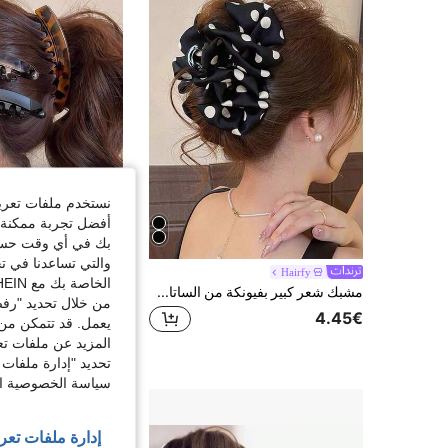
نستخدم ملفات تعريف 
أفضل تجربة ممكنة ع
بك في أي وقت حسب ا
والتي تساعدنا في ت
Hairfy
Hairfy
الخاصة بك مع SHEIN.
مشبك شعر كبير بفيونكة من الساتان بنقشة نقاط سوداء وبيضاء، مشبك شعر سمكة قرش كبير بتصميم زهري عتيق للنساء، إكسسوارات شعر للاستخدام اليومي والسهرات
من خلال تحديد "رفض
4.38€
4.45€
يعمل. قد تتمكن من 
المزيد عن ملفات تع
تحديد "إدارة ملفات 
سياسة الخصوصية الخ
إدارة ملفات تعر