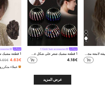
10
cessories
Girls' hair accessories
سلسلة شعر معدنية أنيقة لامعة مجوفة مع شرابة، إكسسوار شعر متعدد الاستخدامات للحفلات والاستخدام اليومي، تاج رأس، صيف، عطلة، سفر
1 قطعة مشبك شعر على شكل عش طائر قابل للتمدد مرصع بالراينستون، أداة تصفيف كعكة الشعر المترهلة، مشبك شعر كريستالي لامع، إكسسوار شعر خلفي للنساء
4.63€
4.18€
4.65€
عملاء متكررو
عرض المزيد