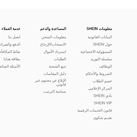
معلومات SHEIN
المساعدة والدعم
خدمة العملاء
البيانات القانونية
معلومات الشحن
اتصل بنا
حول SHEIN
الانسحاب/الإرجاع
الدفع والضرائ
المسؤولية الاجتماعية
استرداد الأموال
نقاط المكافأة
سلسلة التوريد
الطلبات
بطاقة هدايا
الوظائف
تتبع الشحنة
الأسئلة الشائع
الشروط والأحكام
دليل المقاسات
الإبلاغ عن محتوى غير
خصم الطلاب
قانوني
المركز الإعلامي
سياسة الترتيب
نادي SHEIN
SHEIN VIP
قانون الخدمات الرقمية
تقديم شكوى