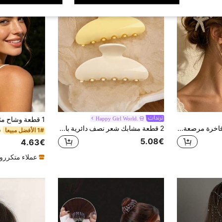
Happy Girl World.
2 قطعة مشابك شعر فاخرة مرصعة بالراين ستون على شكل نجمة البحر واللؤلؤ، مشابك شعر جانبية بتصميم التمساح بطابع الشاطئ، إكسسوارات شعر للنساء للاستخدام اليومي والحفلات والزفاف
2 قطعة مشابك شعر نصف دائرية باللون الأبيض والأصفر، مشابك شعر للكعكة الخلفية، مشابك ذيل الحصان، إكسسوارات شعر لتسريحة نصف مرفوعة، منظم الشعر الفضفاض، مشابك شعر بسيطة وكاجوال وطازجة وأنيقة للاستخدام اليومي والمنزلي والمكتب والتنقل والتسوق والمواعيد والسفر والعطلات
1# الأفضل مبيعا
ف
5.08€
4.63€
عملاء متكررو