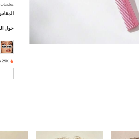
معلومات ا
المقاس
حول ال
29K تم بيعها مؤخرًا