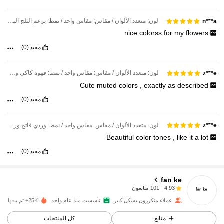
لون: متعدد الألوان / مقاس: مقاس واحد / نمط: برعم الثلج البيج الوردي الفاتح
n***a
nice
colorss
for
my
flowers
مفيد
(0)
لون: متعدد الألوان / مقاس: مقاس واحد / نمط: قهوة كاكي وردي فاتح
z***e
Cute
muted
colors
,
exactly
as
described
مفيد
(0)
لون: متعدد الألوان / مقاس: مقاس واحد / نمط: وردي فاتح وردي وردي غامق
z***e
Beautiful
color
tones
,
like
it
a
lot
101 متابعون
4.93
مفيد
(0)
fan ke
101 متابعون
4.93
l***l
تم دفع
منذ 1 يوم
عملاء متكررون بشكل كبير
تأسست منذ عام واحد
25K+ تم بيعها مؤخرًا
101 متابعون
4.93
متابع
كل المنتجات