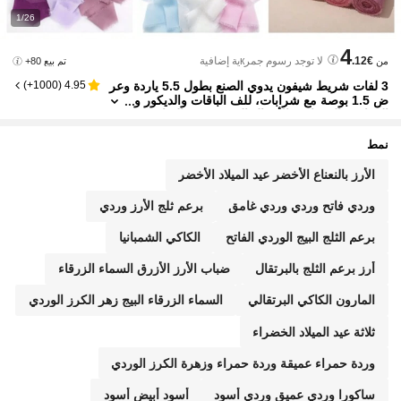
1/26
4
.12€
لا توجد رسوم جمرкية إضافية
من
تم بيع 80+
3 لفات شريط شيفون يدوي الصنع بطول 5.5 ياردة وعر
)
1000+
(
4.95
ض 1.5 بوصة مع شرابات، للف الباقات والديكور و
الزفاف والدعوات والأعمال اليدوية وعيد الميلاد وع
يد الحب
نمط
الأرز بالنعناع الأخضر عيد الميلاد الأخضر
وردي فاتح وردي وردي غامق
برعم ثلج الأرز وردي
برعم الثلج البيج الوردي الفاتح
الكاكي الشمبانيا
أرز برعم الثلج بالبرتقال
ضباب الأرز الأزرق السماء الزرقاء
المارون الكاكي البرتقالي
السماء الزرقاء البيج زهر الكرز الوردي
ثلاثة عيد الميلاد الخضراء
وردة حمراء عميقة وردة حمراء وزهرة الكرز الوردي
ساكورا وردي عميق وردي أسود
أسود أبيض أسود