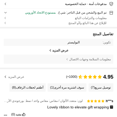
مدفوعات آمنة · حماية الخصوصية
تم البيع والشحن من قبل التاجر: شي إن
مستودع الاتحاد الأوروبي
معلومات والتزامات البائع
للإبلاغ عن هذا البائع و/أو المنتج
تفاصيل المنتج
تكوين:
البوليستر
عرض المزيد
معلومات السلامة وجهات الاتصال
4.95
(1000+)
عرض المزيد
توصيل سريع
(7)
سوف اشتريه مرة أخرى
(1)
أطقم لحفلات الزفاف
(8)
لون: متعدد الألوان / مقاس: مقاس واحد / نمط: بورجوندي الأرز الأحمر
h***s
Lovely
ribbon
to
elevate
gift
wrapping
مفيد
(0)