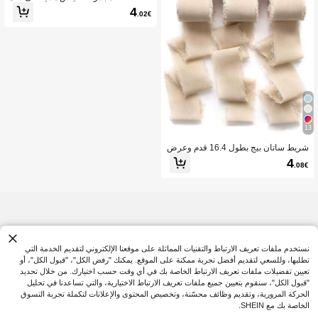
ل مخروط براقة ملونة ABC 123 ونجوم ك
4
.02€
ونفيتي للطاولة، ديكور حفلة اليوم الأول ل
حفل التسجيل في المدرسة الألمانية
13
شريط ساتان بيج بطول 16.4 قدم وعرض
1.5 بوصة، شريط شيفون للكريسماس، م
4
.08€
جموعة أشرطة هدايا ، مناسب لديكور الز
فاف، دعوات الزفاف، تغليف الباقات، الز
هور الطازجة، باقة العروس، أعمال DIY
نستخدم ملفات تعريف الارتباط والتقنيات المماثلة على موقعنا الإلكتروني لتقديم الخدمة التي
تطلبها، وللسعي لتقديم أفضل تجربة ممكنة على الموقع. يمكنك "رفض الكل"، "قبول الكل"، أو
تعيين تفضيلات ملفات تعريف الارتباط الخاصة بك في أي وقت حسب اختيارك. من خلال تحديد
"قبول الكل"، سنقوم بتعيين جميع ملفات تعريف الارتباط الاختيارية، والتي تساعدنا في تحليل
الحركة المرورية، وتقديم وظائف محسّنة، وتخصيص المحتوى والإعلانات لتكملة تجربة التسوق
الخاصة بك مع SHEIN.