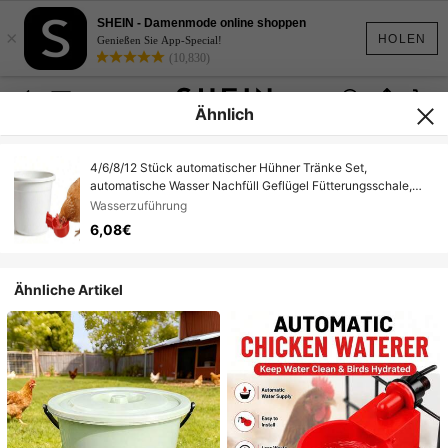
SHEIN - Damenmode online shoppen
×
HOLEN
Genießen Sie App-Special!
(10,830)
Ähnlich
4/6/8/12 Stück automatischer Hühner Tränke Set,
automatische Wasser Nachfüll Geflügel Fütterungsschale,
langanhaltend PP Material, batteriefrei, automatischer
Wasserzuführung
Wasserstopp für Enten und Vögel
6,08€
Ähnliche Artikel