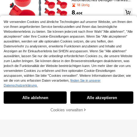
an Stil Lockerer Schnitt Bluse, Leic
- Große blaue Hühner-Trinkbecher,
ht Atmungsaktiv Yoga Kleidung Her
18 übrig
geeignet für Hühner, Enten, Gänse,
ren, Einfarbig Stehkragen T-Shirt, W
8
Livesso
Truthähne und Kaninchen - 5 Stüc
eich Bequem Lounge Wear Für Män
,40€
ke (Eimer nicht enthalten)
ner, Retro Knopfleiste T-Shirt, Herre
Livesso 4 Stück/1 Stück Damen Sc
n Atmungsaktiv Leinen Look V-Aus
Wir verwenden Cookies und ähnliche Technologien auf unserer Website, um Ihnen den
hwarz, Weiß, Braun 11 cm quadratis
3
,98€
-2%
4,08€
schnitt T-Shirt - Das perfekte weiß
che große Kunststoff Haarklammer
von Ihnen angeforderten Service bereitzustellen und Ihnen das bestmögliche
e Hemd, Herren Hemden V-Aussch
n, modisch, elegant, vielseitig, mini
6 Stück professionelle Hühner Trän
Webseitenerlebnis zu bieten. Sie können jederzeit nach Ihrer Wahl "Alle ablehnen", "Alle
nitt Herren Hemd Herren S Kragen
malistischer Stil, geeignet für Alltag,
ke, große Geflügel Tränke geeignet
akzeptieren" oder Ihre Cookie-Einstellungen anpassen. Wenn Sie "Alle akzeptieren"
4
Hemden Kurzarm Halb Knopf Hemd
,88€
Party, Pendeln, Urlaub - Haarkralle
für Enten, Hühner, Gänse, Truthähn
auswählen, werden wir alle optionalen Cookies setzen, die uns helfen, den
Herren Herren Tops Herren Sommer
n zum Stylen, Waschen, Schminke
e, Kaninchen und andere Vögel, ink
Datenverkehr zu analysieren, erweiterte Funktionen anzubieten und Inhalte und
Top, Urlaub, Vatertagsgeschenke
n, Outfit-Accessoires Sommer Haar
lusive Montagewerkzeug
Anzeigen an Ihr Einkaufserlebnis bei SHEIN anzupassen. Wenn Sie "Alle ablehnen"
klammer, Schulsachen, College Her
auswählen, lassen Sie nur die unbedingt erforderlichen Cookies zu, die unsere Website
bst Winter Haarklammer Haarclips f
ür Frauen
zum Laufen bringen. Sie können diese in den Browsereinstellungen deaktivieren, was
10
jedoch die Funktionalität der Website beeinträchtigen kann. Um mehr über die von uns
Matratze 80x200/90x190/90x20
verwendeten Cookies zu erfahren und Ihre optionalen Cookie-Einstellungen
0, 100x200/120x200, 140x190/14
40 übrig
anzupassen, wählen Sie bitte "Cookies verwalten". Weitere Informationen darüber, wie
0x200, 160x200/180x200cm, Pre
wir die von uns erfassten Daten verarbeiten,
finden Sie in unserer
20
mium Taschenfederkernmatratze, E
,00€
Datenschutzerklärung.
rgonomische 7-Zonen-Matratze, H
Ähnliche vorrätige Artikel anzeigen
Alle ansehen
Heutränke, 2 in 1 Ziegenfütterung,
öhe 25cm, Härtegrad H3, Federkern
Viehheutränke Mit Tieferer Futters
40 übrig
matratze mit Spannbettlaken
chale Für Ziegen, Schafe, Pferde
Alle ablehnen
Alle akzeptieren
Sorry, dieses Produkt ist ausverkauft.
104
,60€
0,03€ sparen
4-5 Werktage
Gratisversand
Cookies verwalten
AUSVERKAUFT
Automatische Geflügeltränke mit 11
Litern Fassungsvermögen, verhind
30
,75€
30,78€
ert Verschwendung und Leckagen
Friful
– Schwerkrafttränke mit 1,5 Meter
4-5 Werktage
Gratisversand
Wasserschlauch + 3 Adaptern, geei
FRIFUL 2 Stück Unisex Leoparden
gnet für Geflügel wie Hühner, Ente
Tierdruck PU Leder Mode Lässig G