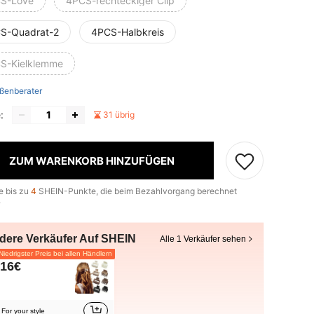
S-Love
4PCS-rechteckiger Clip
S-Quadrat-2
4PCS-Halbkreis
S-Kielklemme
ßenberater
:
31 übrig
ZUM WARENKORB HINZUFÜGEN
e bis zu
4
SHEIN-Punkte, die beim Bezahlvorgang berechnet
.
dere Verkäufer Auf SHEIN
Alle 1 Verkäufer sehen
iedrigster Preis bei allen Händlern
,16€
For your style