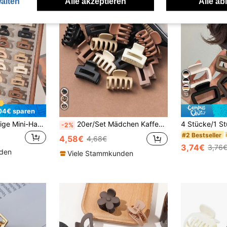
alten
Alle akzeptieren
Alle ab
12
04€ sparen
40 Stück matte beige Mini-Haarklammern, Schmetterling, Gänseblümchen, quadratisch, Halbkreis, kleine Kieferklammern für Frauen, Erdtöne Haaraccessoires für Pony & Zöpfe
20er/Set Mädchen Kaffeefarben kleine quadratische Mond Haarspangen (zufällige Farbe) Haarklammern, Sommer Haaraccessoires für Frauen
-2%
#2 Bestseller
4,58€
4,68€
3,74€
3,76
nden
Viele Stammkunden