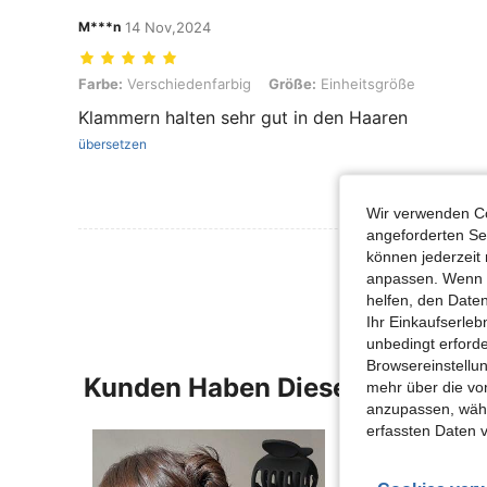
M***n
14 Nov,2024
Farbe: Verschiedenfarbig, Größe: Einheitsgröße
Farbe:
Verschiedenfarbig
Größe:
Einheitsgröße
Klammern halten sehr gut in den Haaren
übersetzen
Wir verwenden Co
angeforderten Ser
Mehr Bewertung
können jederzeit 
anpassen. Wenn Si
helfen, den Date
Ihr Einkaufserle
unbedingt erford
Browsereinstellun
Kunden Haben Diese Artikel A
mehr über die vo
anzupassen, wähle
erfassten Daten 