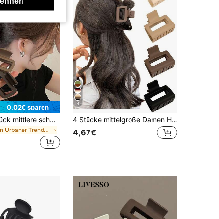
lehnen
4
0,02€ sparen
4 Stücke/1 Stück mittlere schwarze, weiße, braune, khakifarbene quadratische 5cm/1,97 Zoll Kunststoff Haarspangen, Stil, Haaraccessoires, Urlaubs-Haarklammer Sommer-Haarklammer Strand, Clean Girl Ästhetik
4 Stücke mittelgroße Damen Haarklammern in Schwarz, Weiß, Braun, Khaki, 2 cm quadratisch, aus Kunststoff, modisch vielseitig, elegant, minimalistisch in Unifarben, geeignet für Alltag, Lässig, Party, Pendeln, Urlaub, Gesichtswäsche, Make-up, Outfit-Koordination, Haarklammer, Klemmklammer, Haarspange, Haarklammer für Herbst, Winter, Sommer Outfits
in Urbaner Trendsetter Damen Haarschmuck
4,67€
€