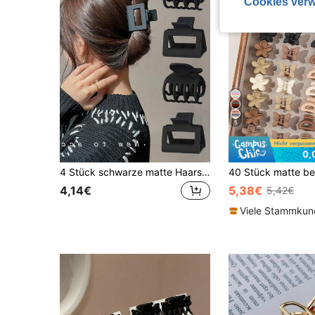
Cookies verw
5
0,
4 Stück schwarze matte Haarspangen, geeignet für dünnes oder dickes Haar, kleine Größe, starker Griff, rutschfeste Haarzubehör für Frauen und Mädchen
4,14€
5,38€
5,42€
Viele Stammku