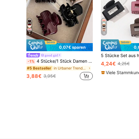
8
15
0,07€ sparen
0,
good girl
4 Stücke/1 Stück Damen Khaki, Braun, Schwarz, Rot kleine Kunststoff Haarspangen, modisch vielseitig elegant minimalistisch einfarbig Haarklammern
-1%
4,24€
4,25€
in Urbaner Trendsetter Damen Haarschmuck
#5 Bestseller
Viele Stammku
3,88€
3,95€