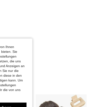
4,89
105
3.9K
4,89
105
3.9K
4,89
105
3.9K
von Ihnen
 bieten. Sie
nstellungen
etzen, die uns
 und Anzeigen an
 Sie nur die
n diese in den
htigen kann. Um
nstellungen
ir die von uns