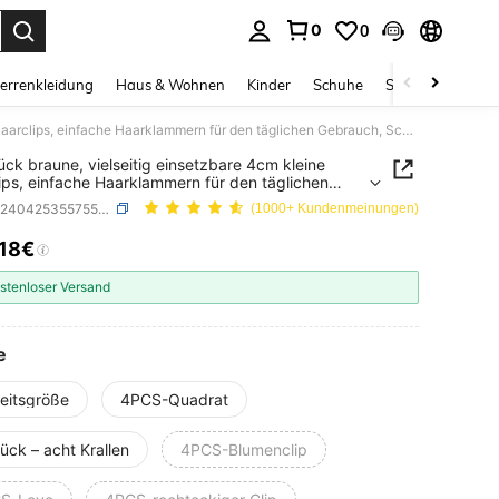
0
0
ess Enter to select.
errenkleidung
Haus & Wohnen
Kinder
Schuhe
Schmuck & Acces
4/8 Stück braune, vielseitig einsetzbare 4cm kleine Haarclips, einfache Haarklammern für den täglichen Gebrauch, Schule, Haraccessoires, Kopfschmuck, Haarspangen
ück braune, vielseitig einsetzbare 4cm kleine
ips, einfache Haarklammern für den täglichen
ch, Schule, Haraccessoires, Kopfschmuck,
SKU: sc2404253557551656
(1000+ Kundenmeinungen)
pangen
,18€
ICE AND AVAILABILITY
stenloser Versand
e
heitsgröße
4PCS-Quadrat
ück – acht Krallen
4PCS-Blumenclip