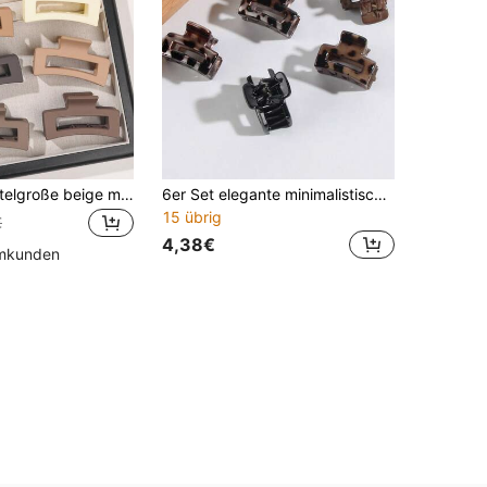
10 Stücke mittelgroße beige matte niedliche 6,6 cm quadratische Cut Out Haarspangen, kleine Haaraccessoires für Strandurlaub, Herbst-Winter-Klammern, Sommer-Outfits
6er Set elegante minimalistische Mini-Haarklammern mit Leopardenmuster, quadratische Haarspange für tägliche Dutt-Frisuren, Haarspange und Haarclip
15 übrig
€
4,38€
mmkunden