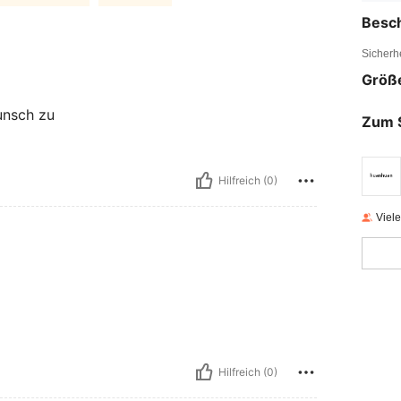
Besc
Sicherh
Größ
unsch zu
Zum 
Hilfreich (0)
Viel
Hilfreich (0)