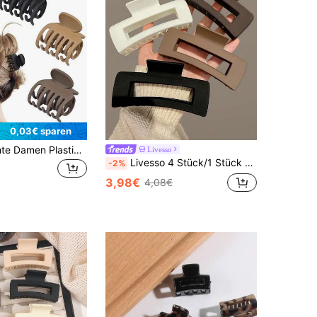
0,03€ sparen
4 Stücke leichte Damen Plastik Haarklammern in Schwarz/Weiß/Braun/Khaki, modische, alltagstaugliche elegante Haarzubehör für täglichen Gebrauch, Gesichtswäsche, Baden, Schminken und Frisur, Haarklammer, Haarspange, Haarclip, Schulsachen, College Herbst Winter Klammer für Urlaubsoutfits Frau Sommer Strand
Livesso
Livesso 4 Stück/1 Stück Damen Schwarz, Weiß, Braun 11 cm quadratische große Kunststoff Haarklammern, modisch, elegant, vielseitig, minimalistischer Stil, geeignet für Alltag, Party, Pendeln, Urlaub - Haarkrallen zum Stylen, Waschen, Schminken, Outfit-Accessoires Sommer Haarklammer, Schulsachen, College Herbst Winter Haarklammer Haarclips für Frauen
-2%
3,98€
4,08€