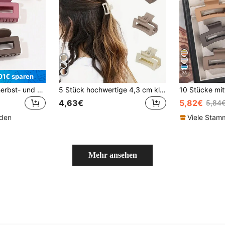
28
01€ sparen
5 Stücke Set aus herbst- und winterlichen dunkel-morandifarbenen matter, einfacher und vielseitiger Haarklammern mit hohem Pferdeschwanz, kleine süße Accessoires, lässige Haarklammern, Haarklips, Haarklemmen, Haarspangen, Haarfänger-Clips, Herbst-Haaraccessoires für Frauen für Urlaubsoutfits, Sommeroutfits
5 Stück hochwertige 4,3 cm kleine Latte-farbene Haarspangen, Seitenpony-Haarspangen, Geschenke für Frauen, elegante Krallenclips für Sommeroutfits
4,63€
5,82€
5,84
nden
Viele Sta
Mehr ansehen