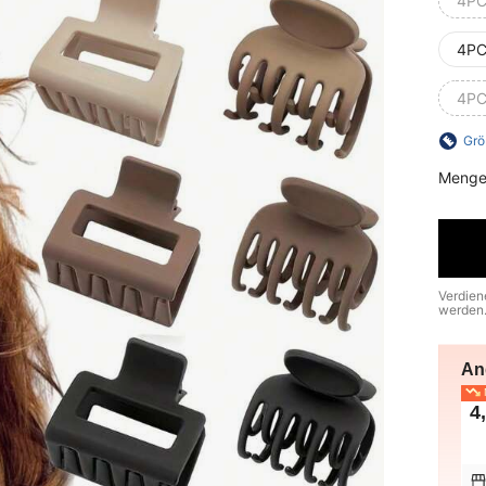
4PC
4PC
4PC
Grö
Menge
Verdien
werden
An
N
4