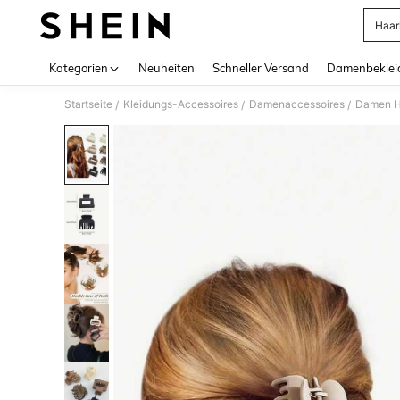
Haar
Use up 
Kategorien
Neuheiten
Schneller Versand
Damenbeklei
Startseite
Kleidungs-Accessoires
Damenaccessoires
Damen H
/
/
/