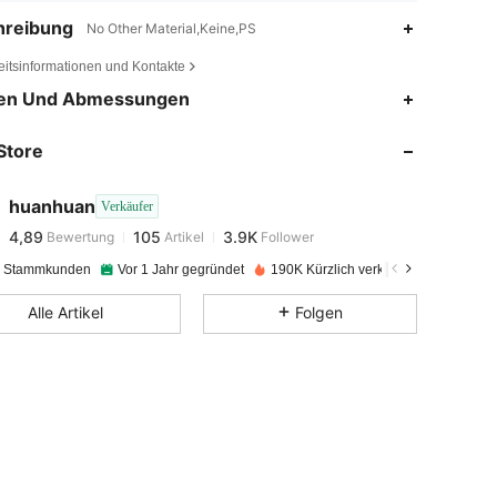
hreibung
No Other Material,Keine,PS
eitsinformationen und Kontakte
4,89
105
3.9K
en Und Abmessungen
Store
4,89
105
3.9K
huanhuan
Verkäufer
4,89
105
3.9K
Bewertung
Artikel
Follower
4***8
bezahlt
Vor 1 Tag
e Stammkunden
Vor 1 Jahr gegründet
190K Kürzlich verkauft
4,89
105
3.9K
Alle Artikel
Folgen
4,89
105
3.9K
4,89
105
3.9K
4,89
105
3.9K