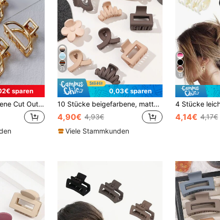
23
12
02€ sparen
0,03€ sparen
4 Stücke Mini goldene Cut Out Haarspangen, süße geometrische Haraccessoires, Damen/Mädchen Lässig Klammern, Schulmaterial, Haarspangen, Kopfschmuck
10 Stücke beigefarbene, matte Blumen-, Wellen-, Halbkreis- und quadratische Kreuz-Haarklammern, Haarspangen, Haarklammern, Haarklemmen, Haargreifer, Haarclips, Schulsachen, College Herbst Winter Haaraccessoires für Frauen für Urlaubsoutfits Frau Sommer
4,90€
4,14€
4,93€
4,17€
nden
Viele Stammkunden