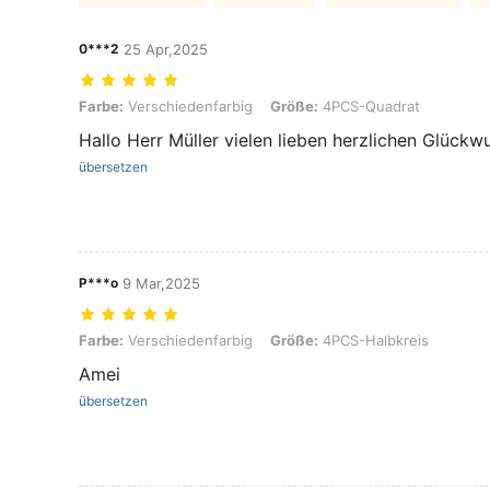
0***2
25 Apr,2025
Farbe: Verschiedenfarbig, Größe: 4PCS-Quadrat
Farbe:
Verschiedenfarbig
Größe:
4PCS-Quadrat
Hallo Herr Müller vielen lieben herzlichen Glückw
übersetzen
P***o
9 Mar,2025
Farbe: Verschiedenfarbig, Größe: 4PCS-Halbkreis
Farbe:
Verschiedenfarbig
Größe:
4PCS-Halbkreis
Amei
übersetzen