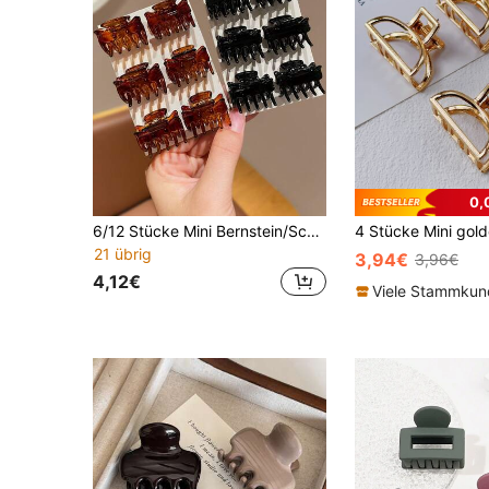
0,
6/12 Stücke Mini Bernstein/Schwarz Haarspangen Set, 6-Zähne kleine Haarspangen, minimalistische Haaraccessoires für Frauen, einfacher Pendlerstil, praktisches vielseitiges Design, Mini-Mittelzahn-Design, geeignet für loses Haar, Pony, Halbhochsteckfrisur, hoher Pferdeschwanz, Haaraccessoires, Sommer-Essentials, Haarspangen, Krallenspangen, Sommer, Haarstyling-Accessoires
21 übrig
3,94€
3,96€
4,12€
Viele Stammku