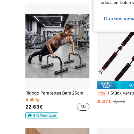
erfassten Daten 
Cookies verw
0,
Rigogo Parallettes Bars 25cm hoch, Push Up Bars für Calisthenics & Handstand – Ideal für Bodyweight-Training, Turnen & Fitness zu Hause,PRD-ZJ
1 Stück verstellbare Klimmzugstange, Klimmzugstange, universelle Stange, geeignet für Türmontage, einfache In
-1%
8 übrig
8,47€
8,57€
22,63€
4-5 Werktage