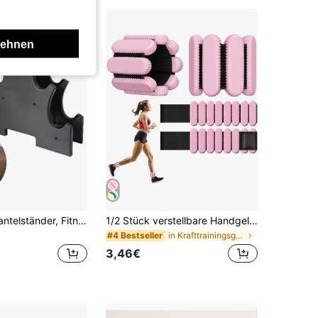
lehnen
PP Material Hantelständer, Fitness Hantelständer für Männer und Frauen
1/2 Stück verstellbare Handgelenk- und Knöchelgewichte (unisex), Fitness-Gewichtsset für Training, Yoga, Gehen, Laufen, Tanzen, Pilates, Aerobic, tragbare Handgelenkbänder für Heimfitness. Gewichtsarmbänder - verstellbare Knöchel- und Handgelenkgewichte für Männer und Frauen - 1/2/3 Lbs Trainingsausrüstungsset (1 Lb pro Handgelenkgewicht) | Fitnessstudio, Pilates, Yoga, Laufen und Gehen
in Krafttrainingsgeräte
#4 Bestseller
3,46€