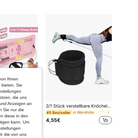
den Sie die Anwendung sofort und suchen Sie einen Arzt auf, wenn
rend der Belastung Schwindel, Brustschmerzen, Atemnot, Schmerz
ehagen oder andere ungewöhnliche Symptome verspüren.
 Sie Anfänger sind oder nach einer längeren Pause wieder mit dem
g beginnen, verwenden Sie dieses Produkt nach Möglichkeit unter d
cht oder Anleitung eines qualifizierten Trainers oder Fitnessprofis.
es Produkt ist ausschließlich für Fitness- und Trainingszwecke best
erwenden Sie es nicht für andere Zwecke, da eine unsachgemäße V
ng zu Produktschäden oder Verletzungen führen kann.
n Sie vor dem ersten Gebrauch alle Anweisungen und Warnhinweis
ltig durch.
von Ihnen
 bieten. Sie
nstellungen
etzen, die uns
 und Anzeigen an
Board Faltbar 4-in-1 | Reformer Pilates Maschine für Zuhause, Pilates Brett, Fitness Board, Mini Pilates Reformer Premium,Rosa
2/1 Stück verstellbare Knöchelriemen für Kickbacks für Männer und Frauen, bequem für Gym, Knöchelriemen mit doppeltem D-Ring für Gesäßübungen, Beinstreckungen, Übungen für den Unterkörper
 Sie nur die
in Wandrolle
#5 Bestseller
n diese in den
4,55€
htigen kann. Um
ge
nstellungen
ir die von uns