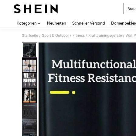
Brau
Use up 
Kategorien
Neuheiten
Schneller Versand
Damenbeklei
Startseite
Sport & Outdoor
Fitness
Krafttrainingsgeräte
Wall P
/
/
/
/