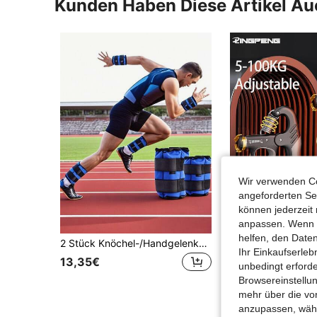
Kunden Haben Diese Artikel A
Wir verwenden Co
angeforderten Ser
können jederzeit 
anpassen. Wenn Si
helfen, den Date
2 Stück Knöchel-/Handgelenkgewichte, Fitness Sandsäcke, Lauf- und Tanztraining, unsichtbare Beingewichte, unisex
Ihr Einkaufserle
in Han
#4 Bestseller
13,35€
unbedingt erford
6,78€
Browsereinstellun
mehr über die vo
anzupassen, wähle