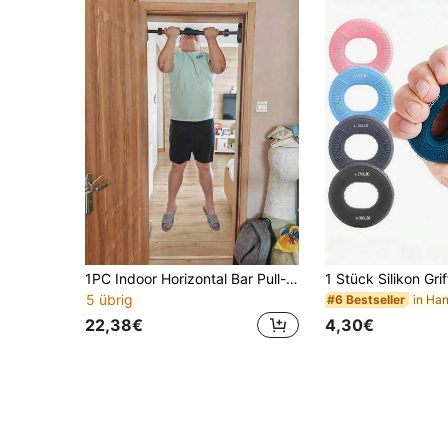
1PC Indoor Horizontal Bar Pull-Up Suspension Bar Familie Sport Türrahmen Fitnessgeräte ohne Stanzen
5 übrig
in Han
#6 Bestseller
22,38€
4,30€