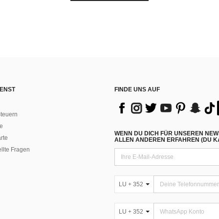
ENST
FINDE UNS AUF
teuern
e
WENN DU DICH FÜR UNSEREN NEW
rte
ALLEN ANDEREN ERFAHREN (DU KA
ellte Fragen
LU + 352
LU + 352