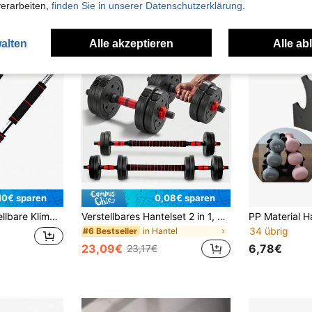
verarbeiten,
finden Sie in unserer Datenschutzerklärung.
alten
Alle akzeptieren
Alle ab
10€ sparen
0,08€ sparen
stallation, Trainings-Zubehör, unisex, geeignet für Erwachsene, ideal für Heimtraining
Verstellbares Hantelset 2 in 1, Multifunktion 10KG-15KG-20KG-30KG. Gewichtssatz mit frei kombinierbarer Stangenverbindung, kurze und lange Hanteln, Sternverschlüsse und Verbindungsrohr, Gewichthebe-Set für Heimfitness, Fitnessgewichte für Männer/Frauen
34 übrig
in Hantel
#6 Bestseller
23,09€
6,78€
23,17€