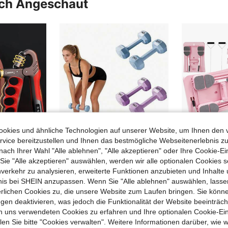
uch Angeschaut
Been
Sie wäh
en, Unb
Wenn
Trainin
er Aufsi
Dies
immt. V
erwendu
Lese
e sorgfä
okies und ähnliche Technologien auf unserer Website, um Ihnen den 
vice bereitzustellen und Ihnen das bestmögliche Webseitenerlebnis zu
nach Ihrer Wahl "Alle ablehnen", "Alle akzeptieren" oder Ihre Cookie-Ei
e "Alle akzeptieren" auswählen, werden wir alle optionalen Cookies s
nverkehr zu analysieren, erweiterte Funktionen anzubieten und Inhalte
5-100kg einstellbarer Handgrifftrainer, Handgelenksübungsgerät, Muskelaufbau-Handkrafttrainer Fitnessausrüstung
2 Stück strapazierfähige Fitness-Hanteln aus massivem Metall, ideal für Krafttraining und Muskelaufbau-Workouts, geeignet für Übungen zu Hause, im Fitnessstudio und im Büro, für Erwachsene und Jugendliche, Farben werden zufällig geliefert
bnis bei SHEIN anzupassen. Wenn Sie "Alle ablehnen" auswählen, lassen
dgriffe
10,35€
25,18€
erlichen Cookies zu, die unsere Website zum Laufen bringen. Sie könne
gen deaktivieren, was jedoch die Funktionalität der Website beeinträc
4-5 Werkta
n uns verwendeten Cookies zu erfahren und Ihre optionalen Cookie-Ei
n Sie bitte "Cookies verwalten". Weitere Informationen darüber, wie w