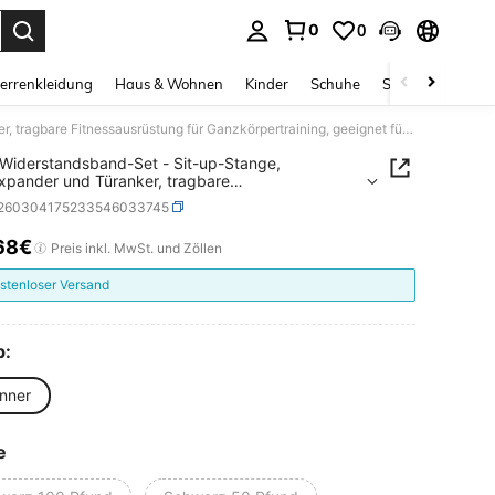
0
0
ess Enter to select.
errenkleidung
Haus & Wohnen
Kinder
Schuhe
Schmuck & Acces
4-in-1 Widerstandsband-Set - Sit-up-Stange, Brustexpander und Türanker, tragbare Fitnessausrüstung für Ganzkörpertraining, geeignet für Bauch, Arme und Rumpftraining
 Widerstandsband-Set - Sit-up-Stange,
xpander und Türanker, tragbare
sausrüstung für Ganzkörpertraining, geeignet für
t260304175233546033745
 Arme und Rumpftraining
68€
ICE AND AVAILABILITY
Preis inkl. MwSt. und Zöllen
stenloser Versand
p:
nner
e