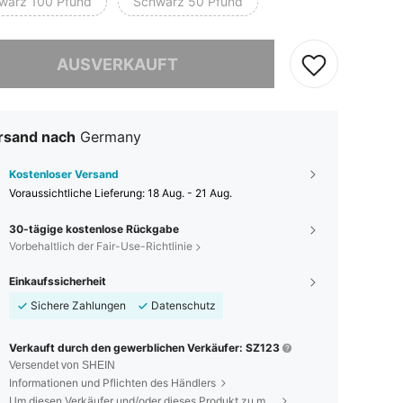
warz 100 Pfund
Schwarz 50 Pfund
ieses Produkt ist ausverkauft.
AUSVERKAUFT
rsand nach
Germany
Kostenloser Versand
Voraussichtliche Lieferung:
18 Aug. - 21 Aug.
30-tägige kostenlose Rückgabe
Vorbehaltlich der Fair-Use-Richtlinie
Einkaufssicherheit
Sichere Zahlungen
Datenschutz
Verkauft durch den gewerblichen Verkäufer: SZ123
Versendet von SHEIN
Informationen und Pflichten des Händlers
Um diesen Verkäufer und/oder dieses Produkt zu melden