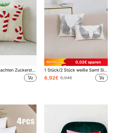
0,02€ sparen
1 Stück Weihnachten Zuckerstangen Thema Plüsch Kissenbezug, Feiertag Heim Dekoration Kissenhülle, Schlafzimmer dekorativer Überwurf Kissenbezug
1 Stück/2 Stück weiße Samt Silber Flügel Muster Kissenbezug, bohemian Pailletten Stickerei Feder Deko Lendenkissen Bezug für Schlafzimmer, Wohnzimmer, Sofa, Auto, Feiertage, Garten, 30*50cm, 45*45cm, Kissenfüllung nicht enthalten
6,92€
6,94€