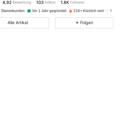
j***n
bezahlt
Vor 1 Tag
e Stammkunden
Vor 1 Jahr gegründet
21K+ Kürzlich verkauft
4,92
103
1.8K
Alle Artikel
Folgen
4,92
103
1.8K
4,92
103
1.8K
4,92
103
1.8K
4,92
103
1.8K
4,92
103
1.8K
4,92
103
1.8K