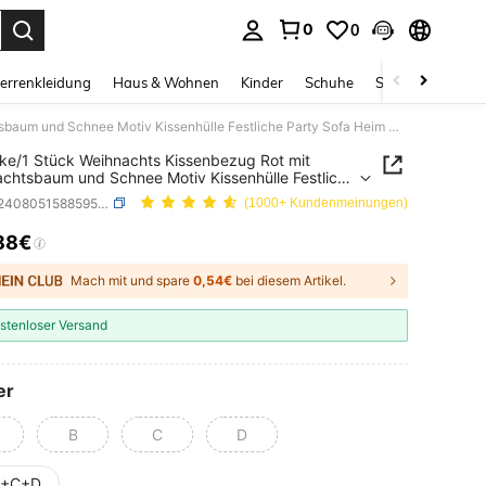
0
0
ess Enter to select.
errenkleidung
Haus & Wohnen
Kinder
Schuhe
Schmuck & Acces
4 Stücke/1 Stück Weihnachts Kissenbezug Rot mit Weihnachtsbaum und Schnee Motiv Kissenhülle Festliche Party Sofa Heim Dekoration
ke/1 Stück Weihnachts Kissenbezug Rot mit
chtsbaum und Schnee Motiv Kissenhülle Festliche
Sofa Heim Dekoration
SKU: sf2408051588595550
(1000+ Kundenmeinungen)
88€
ICE AND AVAILABILITY
Mach mit und spare
0,54€
bei diesem Artikel.
stenloser Versand
er
B
C
D
B+C+D