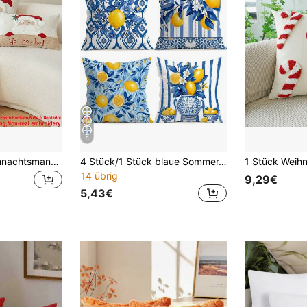
5
1 Stück süßer Weihnachtsmann Kissenbezug, (Kissenmuster ist flach Muster, nicht Stickerei oder beflocktet), kurz beflockter einseitig bedruckter Kissenbezug, Weihnachtsdekoration für Zuhause, flauschiges Winterdesign, Reißverschlussschluss, Kisseneinsatz nicht enthalten, geeignet für Feiertagsparty, Schlafzimmer, Wohnzimmer, Bürodekoration, Sofa Zuhause, Bettdekoration
4 Stück/1 Stück blaue Sommer-Zitronenmuster Kissenbezüge ohne Füllung, einseitig bedruckte Kissenbezüge, geeignet für Wohnzimmer, Schlafzimmer, Heimdekoration, ganzjährig verwendbare Kissenbezüge
14 übrig
9,29€
5,43€