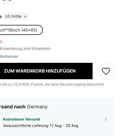
e
US Größe
nch*18inch (45*45)
rig
 Kissenbezug, kein Kissenkern
ßenberater
ZUM WARENKORB HINZUFÜGEN
e bis zu
12
SHEIN-Punkte, die beim Bezahlvorgang berechnet
.
rsand nach
Germany
Kostenloser Versand
Voraussichtliche Lieferung:
17 Aug. - 20 Aug.