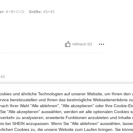
+D, Größe: 45*45
er:
A+B+C+D
Größe:
45*45
Hilfreich (0)
45
okies und ähnliche Technologien auf unserer Website, um Ihnen den 
vice bereitzustellen und Ihnen das bestmögliche Webseitenerlebnis zu
nach Ihrer Wahl "Alle ablehnen", "Alle akzeptieren" oder Ihre Cookie-Ei
Hilfreich (0)
e "Alle akzeptieren" auswählen, werden wir alle optionalen Cookies s
nverkehr zu analysieren, erweiterte Funktionen anzubieten und Inhalte
en Ansehen
bnis bei SHEIN anzupassen. Wenn Sie "Alle ablehnen" auswählen, lassen
erlichen Cookies zu, die unsere Website zum Laufen bringen. Sie könne