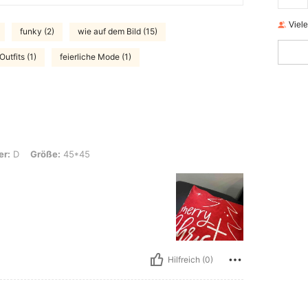
Viel
funky (2)
wie auf dem Bild (15)
Outfits (1)
feierliche Mode (1)
e: 45*45
er:
D
Größe:
45*45
Hilfreich (0)