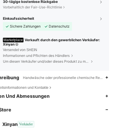
30-tägige kostenlose Rückgabe
Vorbehaltlich der Fair-Use-Richtlinie
Einkaufssicherheit
Sichere Zahlungen
Datenschutz
Verkauft durch den gewerblichen Verkäufer:
Marketplace
Xinyan
Versendet von SHEIN
Informationen und Pflichten des Händlers
Um diesen Verkäufer und/oder dieses Produkt zu melden
hreibung
Handwäsche oder professionelle chemische Reinigung,Drucken,P
eitsinformationen und Kontakte
4,92
103
1.8K
en Und Abmessungen
Store
4,92
103
1.8K
Xinyan
Verkäufer
4,92
103
1.8K
Bewertung
Artikel
Follower