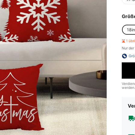
Größ
18i
1 üb
Nur der
Grö
Verdien
werden
Ve