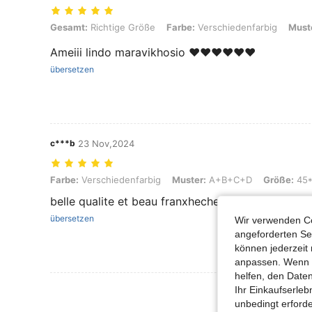
Gesamt: Richtige Größe, Farbe: Verschiedenfarbig, Muster: A+B+C
Gesamt:
Richtige Größe
Farbe:
Verschiedenfarbig
Must
Ameiii lindo maravikhosio ❤️❤️❤️❤️❤️❤️
übersetzen
c***b
23 Nov,2024
Farbe: Verschiedenfarbig, Muster: A+B+C+D, Größe: 45*45
Farbe:
Verschiedenfarbig
Muster:
A+B+C+D
Größe:
45*
belle qualite et beau franxhechement .top
übersetzen
Wir verwenden Co
angeforderten Ser
können jederzeit 
anpassen. Wenn Si
helfen, den Date
Mehr Bewertung
Ihr Einkaufserle
unbedingt erford