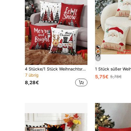
8
4 Stücke/1 Stück Weihnachtsrote Kissenbezüge "Let It Snow" "Merry And Bright" "Merry Christmas" Rentier, Schneemann, Weihnachtsmann und Vogelscheuche Muster Kissenbezüge, 18x18 Zoll | Reißverschluss | Geeignet für Wohnzimmer, Raumdekoration, Sofa und Schlafzimmer (Kissenfüllung nicht enthalten) Perfekt für Weihnachtsdekoration, Weihnachtsparty Heimdekoration.
7 übrig
5,75€
5,78€
8,28€