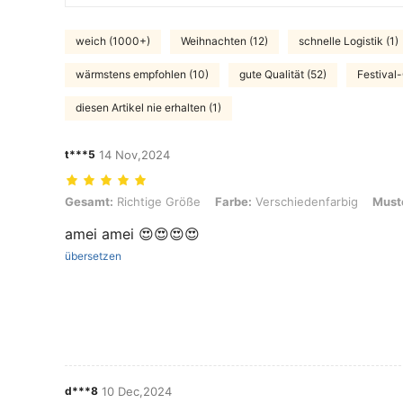
weich (1000+)
Weihnachten (12)
schnelle Logistik (1)
wärmstens empfohlen (10)
gute Qualität (52)
Festival-
diesen Artikel nie erhalten (1)
t***5
14 Nov,2024
Gesamt: Richtige Größe, Farbe: Verschiedenfarbig, Muster: D, Größ
Gesamt:
Richtige Größe
Farbe:
Verschiedenfarbig
Must
amei amei 😍😍😍😍
übersetzen
d***8
10 Dec,2024