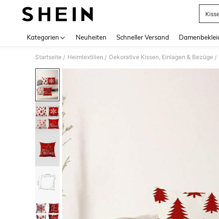
Kiss
Use up 
Kategorien
Neuheiten
Schneller Versand
Damenbeklei
Startseite
Heimtextilien
Dekorative Kissen, Einlagen & Bezüge
/
/
/