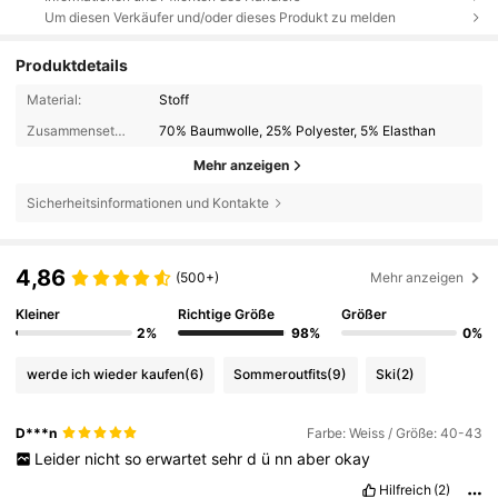
Um diesen Verkäufer und/oder dieses Produkt zu melden
Produktdetails
Material:
Stoff
Zusammensetzung:
70% Baumwolle, 25% Polyester, 5% Elasthan
Mehr anzeigen
Sicherheitsinformationen und Kontakte
4,86
(500+)
Mehr anzeigen
Kleiner
Richtige Größe
Größer
2%
98%
0%
werde ich wieder kaufen
(6)
Sommeroutfits
(9)
Ski
(2)
D***n
Farbe: Weiss / Größe: 40-43
Leider
nicht
so
erwartet
sehr
d
ü
nn
aber
okay
Hilfreich
(2)