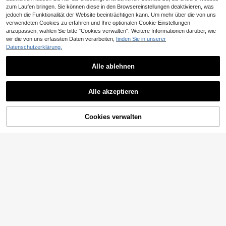
zum Laufen bringen. Sie können diese in den Browsereinstellungen deaktivieren, was
jedoch die Funktionalität der Website beeinträchtigen kann. Um mehr über die von uns
verwendeten Cookies zu erfahren und Ihre optionalen Cookie-Einstellungen
anzupassen, wählen Sie bitte "Cookies verwalten". Weitere Informationen darüber, wie
wir die von uns erfassten Daten verarbeiten,
finden Sie in unserer
Datenschutzerklärung.
Alle ablehnen
5
7 Paar einfarbige lässige Knöchelso
30/20/15/10/5/3/1 Paar Damen Bau
Alle akzeptieren
cken, für den täglichen Gebrauch
mwoll Unsichtbare Socken, Weiß/Gr
(1000+)
#1 Bestseller
in Baumwolle Damen Knöchelsocken
au/Schwarz, Frühling, Sommer Soc
8
3
ken, Mesh atmungsaktiv, geeignet f
,21€
,87€
ür den täglichen Gebrauch, zufällig
ZUM WARENKORB
Cookies verwalten
JETZT EINKAUFEN
e Farben
HINZUFÜGEN