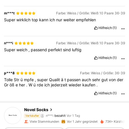
m***t
Farbe: Weiss / Größe: Weiß 10 Paare 36-39
Super
wirklich
top
kann
ich
nur
weiter
empfehlen
Hilfreich
(1)
n***i
Farbe: Weiss / Größe: Weiß 10 Paare 36-39
Super
weich
,
passend
perfekt
sind
luftig
Hilfreich
(1)
p***8
Farbe: Weiss / Größe: 36-39
Tolle
Str
ü
mpfe
,
super
Qualit
ä
t
passen
auch
sehr
gut
von
der
Gr
öß
e
her
.
W
ü
rde
ich
jederzeit
wieder
kaufen
.
Hilfreich
(1)
Novel Socks
2.2K Follower
4,90
n***i
bezahlt
Vor 1 Tag
Verkäufer
e***n
ist
Vor 1 Tag
gefolgt
Viele Stammkunden
Vor 1 Jahr gegründet
73K+ Kürzlich v
2.2K Follower
4,90