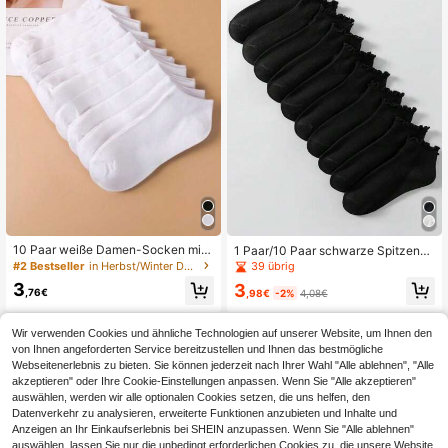
10 Paar weiße Damen-Socken mit
1 Paar/10 Paar schwarze Spitzenso
niedrigem Schnitt, unsichtbar, multif
cken, süß und niedlich, passend zu
#2 Bestseller
in Herbst/Winter Damen Knöchelsocken
39 übrig
unktionales niedliches minimalistisc
Lederschuhen, Sneakers, Blumenkl
3
3
hes Design, geeignet für Frühling, S
eider, ideal für den täglichen und sp
,76€
,98€
-2%
4,08€
ommer, Herbst, bequeme weiche at
ortlichen Gebrauch von Frauen im F
mungsaktive Loafer-Socken (1/5/1
rühling/Sommer. Weich, hautfreundli
5 Paar)
ch, atmungsaktiv, feuchtigkeitsable
Wir verwenden Cookies und ähnliche Technologien auf unserer Website, um Ihnen den
itend, geruchshemmend Damen Spi
von Ihnen angeforderten Service bereitzustellen und Ihnen das bestmögliche
tzen-Knöchelsocken
Webseitenerlebnis zu bieten. Sie können jederzeit nach Ihrer Wahl "Alle ablehnen", "Alle
akzeptieren" oder Ihre Cookie-Einstellungen anpassen. Wenn Sie "Alle akzeptieren"
auswählen, werden wir alle optionalen Cookies setzen, die uns helfen, den
Datenverkehr zu analysieren, erweiterte Funktionen anzubieten und Inhalte und
Anzeigen an Ihr Einkaufserlebnis bei SHEIN anzupassen. Wenn Sie "Alle ablehnen"
auswählen, lassen Sie nur die unbedingt erforderlichen Cookies zu, die unsere Website