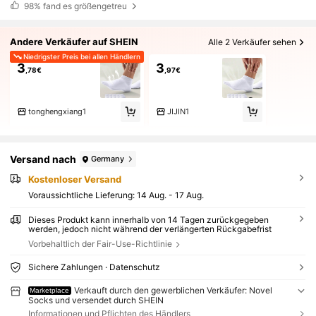
98%
fand es größengetreu
Andere Verkäufer auf SHEIN
Alle 2 Verkäufer sehen
Niedrigster Preis bei allen Händlern
3
3
,78€
,97€
tonghengxiang1
JIJIN1
Versand nach
Germany
Kostenloser Versand
Voraussichtliche Lieferung:
14 Aug. - 17 Aug.
Dieses Produkt kann innerhalb von 14 Tagen zurückgegeben
werden, jedoch nicht während der verlängerten Rückgabefrist
Vorbehaltlich der Fair-Use-Richtlinie
Sichere Zahlungen · Datenschutz
Verkauft durch den gewerblichen Verkäufer: Novel
Marketplace
Socks und versendet durch SHEIN
Informationen und Pflichten des Händlers