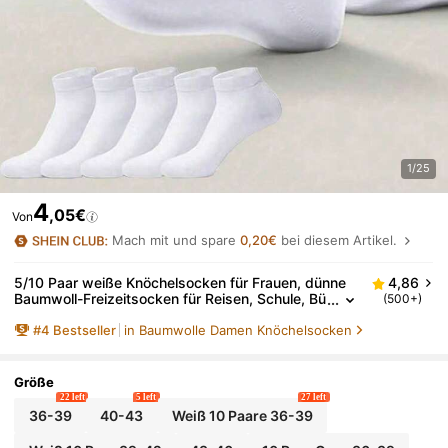
1/25
4
,05€
Von
Mach mit und spare
0,20€
bei diesem Artikel.
5/10 Paar weiße Knöchelsocken für Frauen, dünne
4,86
Baumwoll-Freizeitsocken für Reisen, Schule, Bü
(500+)
ro, unisex
#
4
Bestseller
in Baumwolle Damen Knöchelsocken
Größe
22 left
5 left
27 left
36-39
40-43
Weiß 10 Paare 36-39