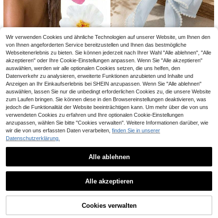
ür tägliches & Urlaubs-Party-Stylin
breiter Kunstperlen Haarreif, elegan
7
g
,35€
-1%
7,48€
ter blauer Kunstperlen Haarreif Acc
essoire für Frauen
Viele Stammkunden
Wir verwenden Cookies und ähnliche Technologien auf unserer Website, um Ihnen den
von Ihnen angeforderten Service bereitzustellen und Ihnen das bestmögliche
Webseitenerlebnis zu bieten. Sie können jederzeit nach Ihrer Wahl "Alle ablehnen", "Alle
3 Stücke/1 Stück Hibiskus Hawaii
akzeptieren" oder Ihre Cookie-Einstellungen anpassen. Wenn Sie "Alle akzeptieren"
Party Sommer Party DIY Dekoratio
#2 Bestseller
in Entenschnabelclip Damen Haarschmuck
auswählen, werden wir alle optionalen Cookies setzen, die uns helfen, den
n Künstliche Blume Hula Mädchen
Datenverkehr zu analysieren, erweiterte Funktionen anzubieten und Inhalte und
3
Souvenir Haaraccessoire Blume (W
15
,68€
Anzeigen an Ihr Einkaufserlebnis bei SHEIN anzupassen. Wenn Sie "Alle ablehnen"
eiß)P
auswählen, lassen Sie nur die unbedingt erforderlichen Cookies zu, die unsere Website
1 Stück Haarspange mit Kunstperle
n-Dekor und Schleife, elegantes H
zum Laufen bringen. Sie können diese in den Browsereinstellungen deaktivieren, was
4
,24€
4,28€
aaraccessoire für Frauen, Haarkla
jedoch die Funktionalität der Website beeinträchtigen kann. Um mehr über die von uns
mmer, Haarkralle, Schulanfang-Ha
verwendeten Cookies zu erfahren und Ihre optionalen Cookie-Einstellungen
araccessoire für Schülerinnen, Hoc
anzupassen, wählen Sie bitte "Cookies verwalten". Weitere Informationen darüber, wie
hzeit, Sommerparty, Strandzubehö
wir die von uns erfassten Daten verarbeiten,
finden Sie in unserer
r, Blau, Geschenk für Mädchen
Datenschutzerklärung.
Unisex Holz-Multifunktionskamm -
Alle ablehnen
Duftfreier professioneller Stylingka
3
,78€
mm, geeignet für alle Haartypen; di
Ähnliche vorrätige Artikel anzeigen
Alle ansehen
ent auch als Farbverlauf-Trimmen-
2 Stück elegante Marmormuster Ha
Leitfaden und Haarschneider-Reini
Alle akzeptieren
arspangen, minimalistische cremefa
2 übrig
gungsbürste; perfekt zum Verwalte
Sorry, dieses Produkt ist ausverkauft.
rbene gelbe & weiße Halbkreis Acet
n von Rückenhaaren; unverzichtbar
6
at Haarspangen, multifunktionale H
,08€
für den Schulanfang und Reisen; Da
aaraccessoires für Frauen
men-Haaraccessoire
Cookies verwalten
AUSVERKAUFT