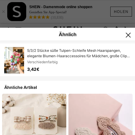
SHEIN - Damenmode online shoppen
×
HOLEN
Genießen Sie App-Special!
(10,830)
Ähnlich
5/3/2 Stücke süße Tulpen-Schleife Mesh Haarspangen,
elegante Blumen-Haaraccessoires für Mädchen, große Clip-
On, süßer Prinzessinnen-Modestil, Tulpen- und Schleifen-
Verschiedenfarbig
Design Organza Haaraccessoires, Alligator-Haarspange
3,42€
Metall-Haarnadel Set, süße Mädchen Urlaubszeit Party
Haaraccessoires
Ähnliche Artikel